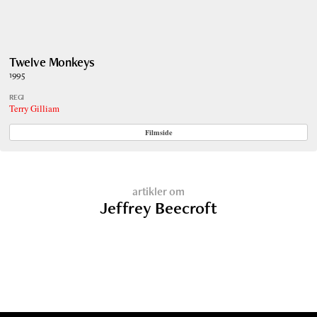
Twelve Monkeys
1995
REGI
Terry Gilliam
Filmside
artikler om
Jeffrey Beecroft