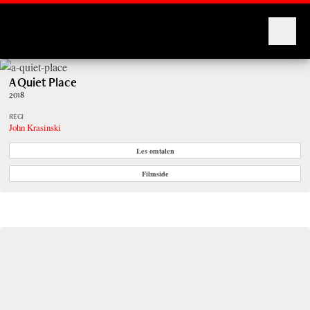
Montages
A Quiet Place
2018
REGI
John Krasinski
Les omtalen
Filmside