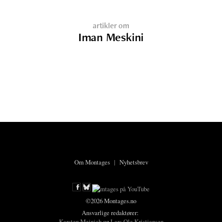
artikler om
Iman Meskini
Om Montages
|
Nyhetsbrev
©2026 Montages.no
Ansvarlige redaktører:
Karsten Meinich
og
Lars Ole Kristiansen