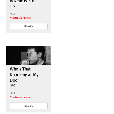
Boxcar Bertha
1972
REGI
Martin Scorsese
Filmside
Who’s That
Knocking at My
Door
1967
REGI
Martin Scorsese
Filmside