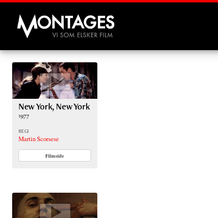
Montages
New York, New York
1977
REGI
Martin Scorsese
Filmside