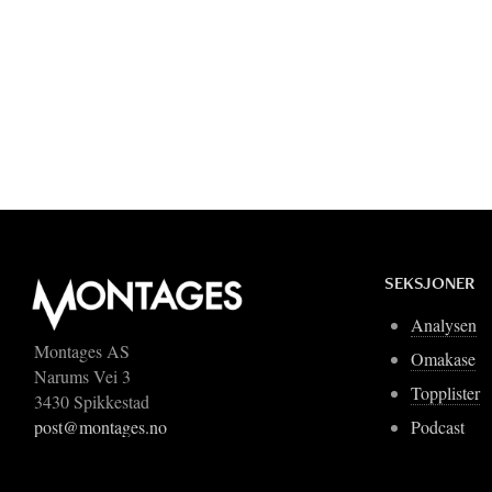
SEKSJONER
Analysen
Montages AS
Omakase
Narums Vei 3
Topplister
3430 Spikkestad
Podcast
post@montages.no
Blogger
Om Montages