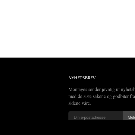
NYHETSBREV
Montages sender jevnlig ut nyhets
med de siste sakene og godbiter fra
sidene våre.
Vi har også
RSS-feed