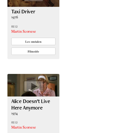
Taxi Driver
1976
REGI
Martin Scorsese
Les omtalen
Filmside
Alice Doesn’t Live
Here Anymore
1974
REGI
Martin Scorsese