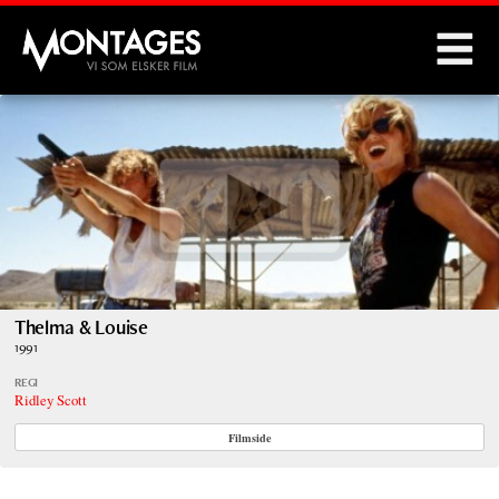
Montages
Thelma & Louise
1991
REGI
Ridley Scott
Filmside