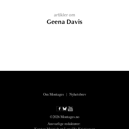
artikler om
Geena Davis
Om Montages
|
Nyhetsbrev
©2026 Montages.no
Ansvarlige redaktører:
Karsten Meinich
og
Lars Ole Kristiansen