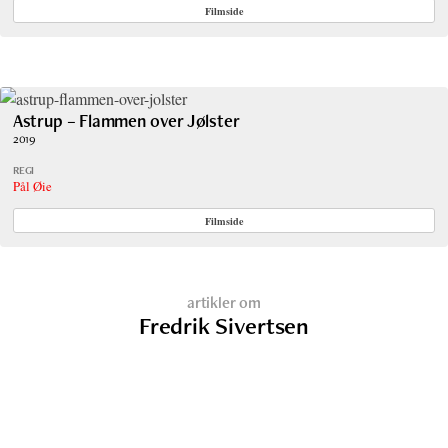
Filmside
Astrup – Flammen over Jølster
2019
REGI
Pål Øie
Filmside
artikler om
Fredrik Sivertsen