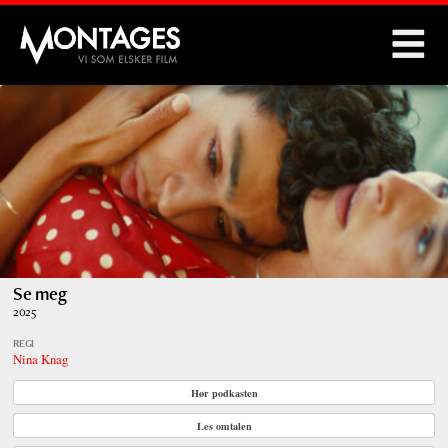
Montages
Se meg
2025
REGI
Nina Knag
Hør podkasten
Les omtalen