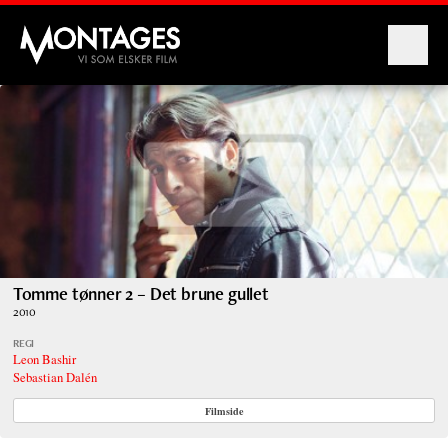
Montages
Tomme tønner 2 – Det brune gullet
2010
REGI
Leon Bashir
Sebastian Dalén
Filmside