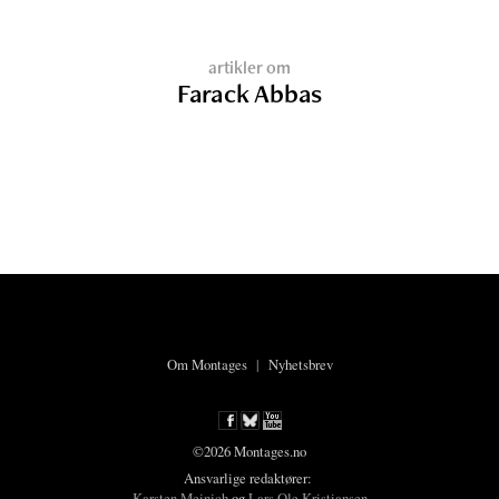
artikler om
Farack Abbas
Om Montages
|
Nyhetsbrev
©2026 Montages.no
Ansvarlige redaktører:
Karsten Meinich
og
Lars Ole Kristiansen