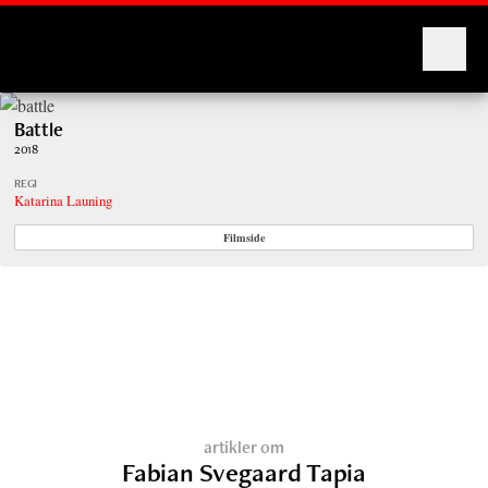
Montages
Battle
2018
REGI
Katarina Launing
Filmside
artikler om
Fabian Svegaard Tapia