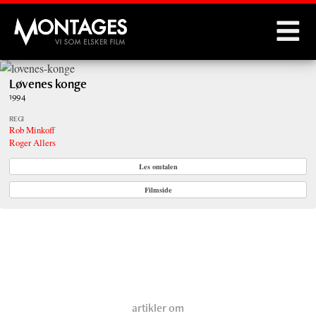
Montages
Løvenes konge
1994
REGI
Rob Minkoff
Roger Allers
Les omtalen
Filmside
artikler om