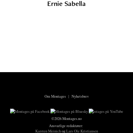
Ernie Sabella
Om Montages
|
Nyhetsbrev
©2026 Montages.no
Ansvarlige redaktører:
Karsten Meinich
og
Lars Ole Kristiansen