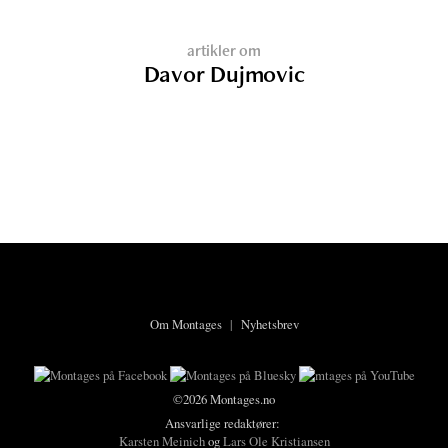
artikler om
Davor Dujmovic
Om Montages
|
Nyhetsbrev
©2026 Montages.no
Ansvarlige redaktører:
Karsten Meinich
og
Lars Ole Kristiansen