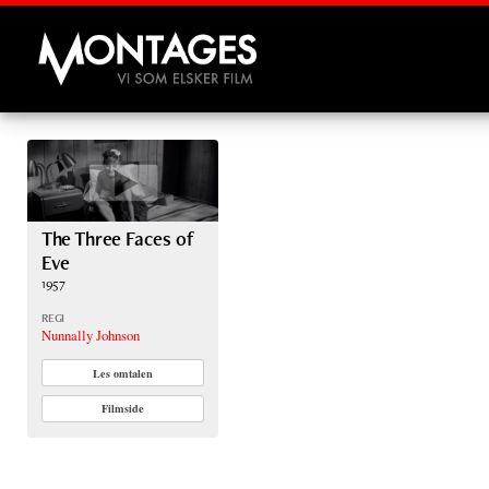
Montages
The Three Faces of
Eve
1957
REGI
Nunnally Johnson
Les omtalen
Filmside