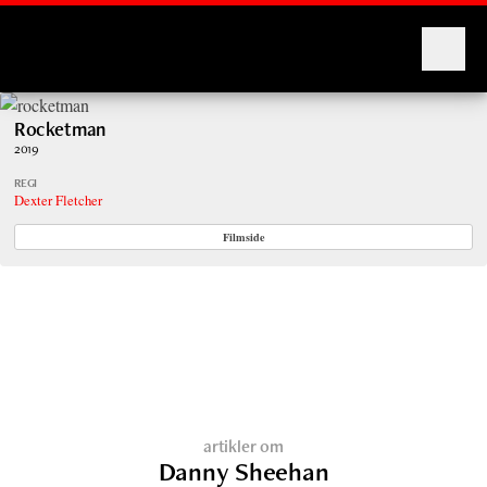
Montages
Rocketman
2019
REGI
Dexter Fletcher
Filmside
artikler om
Danny Sheehan