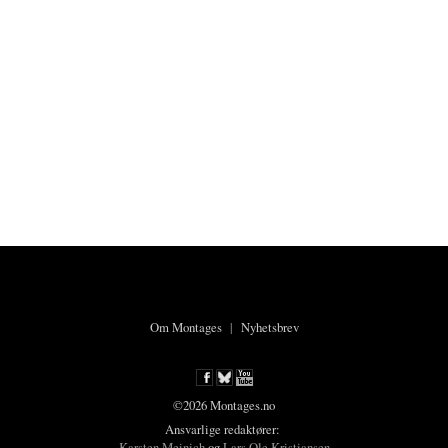
Om Montages
|
Nyhetsbrev
©2026 Montages.no
Ansvarlige redaktører:
Karsten Meinich
og
Lars Ole Kristiansen