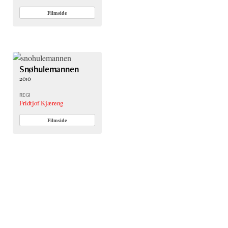
Filmside
Snøhulemannen
2010
REGI
Fridtjof Kjæreng
Filmside