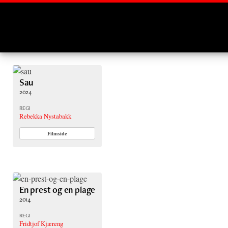
Montages
Sau
2024
REGI
Rebekka Nystabakk
Filmside
En prest og en plage
2014
REGI
Fridtjof Kjæreng