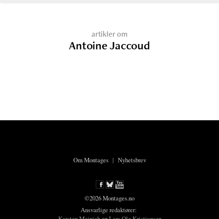
artikler om
Antoine Jaccoud
Om Montages
|
Nyhetsbrev
©2026 Montages.no
Ansvarlige redaktører:
Karsten Meinich
og
Lars Ole Kristiansen