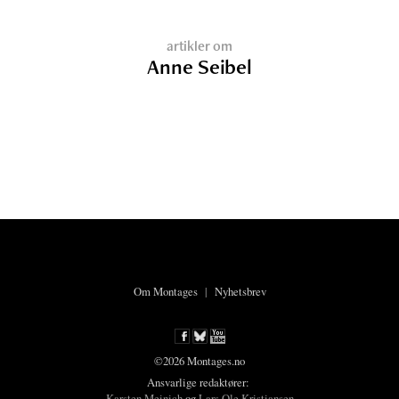
artikler om
Anne Seibel
Om Montages
|
Nyhetsbrev
©2026 Montages.no
Ansvarlige redaktører:
Karsten Meinich
og
Lars Ole Kristiansen