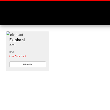
Montages
Elephant
2003
REGI
Gus Van Sant
Filmside