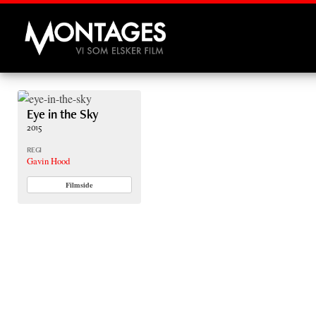
Montages
Eye in the Sky
2015
REGI
Gavin Hood
Filmside