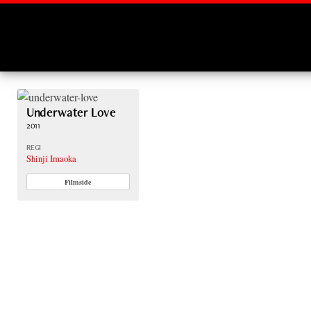
Montages
Underwater Love
2011
REGI
Shinji Imaoka
Filmside