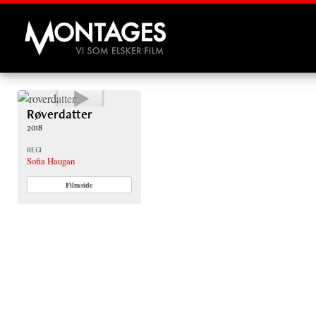
Montages
Røverdatter
2018
REGI
Sofia Haugan
Filmside