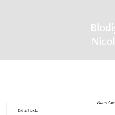
Blodi
Nico
Panos Cos
Del på Bluesky