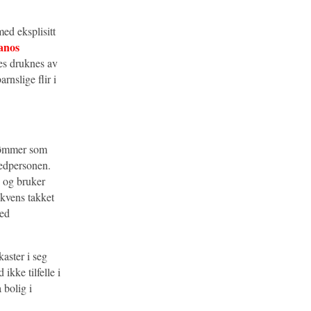
ed eksplisitt
anos
nes druknes av
nslige flir i
drømmer som
vedpersonen.
n og bruker
ekvens takket
med
kaster i seg
 ikke tilfelle i
 bolig i