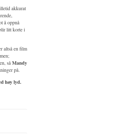
illetid akkurat
erende,
mot å oppnå
r litt korte i
r altså en film
mmen;
Mandy
ken, så
tninger på.
ed høy lyd.