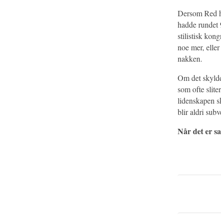
Dersom Red ha
hadde rundet 
stilistisk kon
noe mer, eller 
nakken.
Om det skyldes
som ofte slite
lidenskapen s
blir aldri sub
Når det er sa