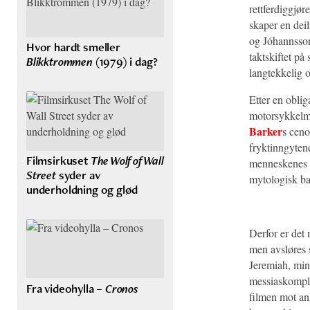
rettferdiggjø
skaper en deil
og Jóhannsson
Hvor hardt smeller
taktskiftet på
Blikktrommen
(1979) i dag?
langtekkelig 
Etter en oblig
motorsykkelma
Barker
s ceno
fryktinngyten
Filmsirkuset
The Wolf of Wall
menneskenes m
Street
syder av
mytologisk ba
underholdning og glød
Derfor er det
men avsløres 
Jeremiah, min
messiaskomple
Fra videohylla –
Cronos
filmen mot ank