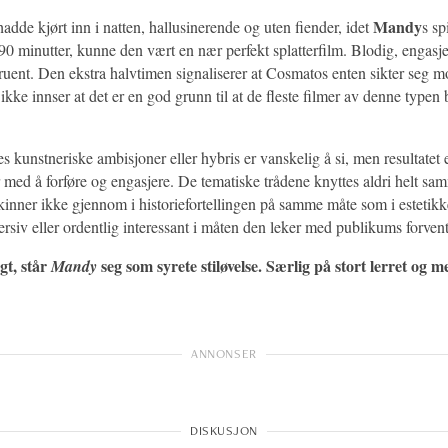
Mandy
dde kjørt inn i natten, hallusinerende og uten fiender, idet
s sp
90 minutter, kunne den vært en nær perfekt splatterfilm. Blodig, engasj
gruent. Den ekstra halvtimen signaliserer at Cosmatos enten sikter seg 
ikke innser at det er en god grunn til at de fleste filmer av denne typen bli
 kunstneriske ambisjoner eller hybris er vanskelig å si, men resultatet e
r med å forføre og engasjere. De tematiske trådene knyttes aldri helt sa
kinner ikke gjennom i historiefortellingen på samme måte som i estetik
versiv eller ordentlig interessant i måten den leker med publikums forven
gt, står
seg som syrete stiløvelse. Særlig på stort lerret og m
Mandy