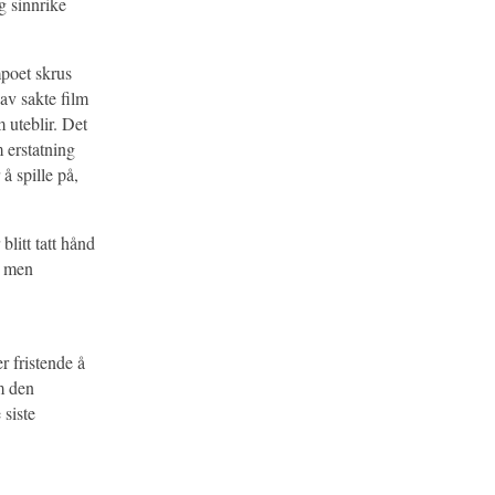
g sinnrike
mpoet skrus
av sakte film
uteblir. Det
 erstatning
å spille på,
blitt tatt hånd
, men
r fristende å
m den
 siste