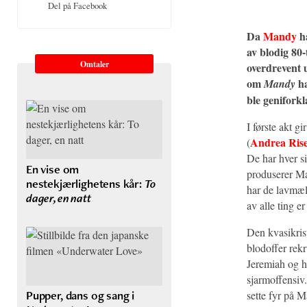
Del på Facebook
Da
Mandy
ha
av blodig 80-
Omtaler
overdrevent 
om
ha
Mandy
ble geniforkl
I første akt gi
Andrea Ris
(
De har hver s
En vise om
produserer Ma
nestekjærlighetens kår:
To
har de lavmælt
dager, en natt
av alle ting er
Den kvasikris
blodoffer rekr
Jeremiah og h
sjarmoffensiv
Pupper, dans og sang i
sette fyr på 