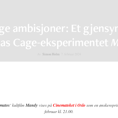
ge ambisjoner: Et gjens
las Cage-eksperimentet
M
Av
Simon Holm
7. februar 2024
matos
‘ kultfilm
Mandy
vises på
Cinemateket i Oslo
som en ønskerepris
februar kl. 21.00.