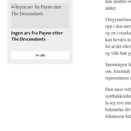
han snubler o
måter.
I begynnelsen
opp i den mer
Ingen arv fra Payne etter
og en i overk
The Descendants
kan hevdes at
for at det elle
og ville hatt 
Se alle
Spenningen lid
om. Jeremiah 
representerer
Den mest velly
synthakkorder 
la seg rive m
bekmørke tilvæ
Jóhansson full