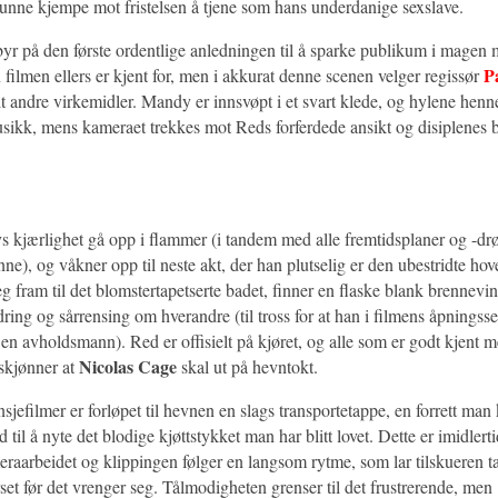
 kunne kjempe mot fristelsen å tjene som hans underdanige sexslave.
yr på den første ordentlige anledningen til å sparke publikum i magen m
P
 filmen ellers er kjent for, men i akkurat denne scenen velger regissør
t andre virkemidler. Mandy er innsvøpt i et svart klede, og hylene hen
ikk, mens kameraet trekkes mot Reds forferdede ansikt og disiplenes bar
livs kjærlighet gå opp i flammer (i tandem med alle fremtidsplaner og -
nne), og våkner opp til neste akt, der han plutselig er den ubestridte ho
g fram til det blomstertapetserte badet, finner en flaske blank brennevi
ring og sårrensing om hverandre (til tross for at han i filmens åpningss
m en avholdsmann). Red er offisielt på kjøret, og alle som er godt kjent 
Nicolas Cage
 skjønner at
skal ut på hevntokt.
nsjefilmer er forløpet til hevnen en slags transportetappe, en forrett man 
d til å nyte det blodige kjøttstykket man har blitt lovet. Dette er imidlertid
raarbeidet og klippingen følger en langsom rytme, som lar tilskueren ta
set før det vrenger seg. Tålmodigheten grenser til det frustrerende, men