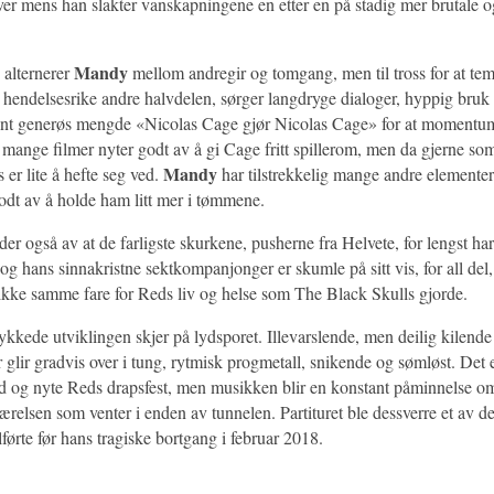
ver mens han slakter vanskapningene en etter en på stadig mer brutale o
Mandy
 alternerer
mellom andregir og tomgang, men til tross for at te
 hendelsesrike andre halvdelen, sørger langdryge dialoger, hyppig bruk 
ant generøs mengde «Nicolas Cage gjør Nicolas Cage» for at momentum 
 mange filmer nyter godt av å gi Cage fritt spillerom, men da gjerne som
Mandy
rs er lite å hefte seg ved.
har tilstrekkelig mange andre elementer 
godt av å holde ham litt mer i tømmene.
er også av at de farligste skurkene, pusherne fra Helvete, for lengst har 
og hans sinnakristne sektkompanjonger er skumle på sitt vis, for all del
 ikke samme fare for Reds liv og helse som The Black Skulls gjorde.
kkede utviklingen skjer på lydsporet. Illevarslende, men deilig kilende
glir gradvis over i tung, rytmisk progmetall, snikende og sømløst. Det e
ed og nyte Reds drapsfest, men musikken blir en konstant påminnelse o
relsen som venter i enden av tunnelen. Partituret ble dessverre et av de
førte før hans tragiske bortgang i februar 2018.