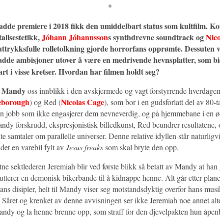
*
dde premiere i 2018 fikk den umiddelbart status som kultfilm. 
tallsestetikk,
Jóhann Jóhannsson
s synthdrevne soundtrack og
Nic
uttrykksfulle rolletolkning gjorde horrorfans opprømte. Dessuten v
dde ambisjoner utover å være en medrivende hevnsplatter, som bid
art i visse kretser. Hvordan har filmen holdt seg?
Mandy
r
oss innblikk i den avskjermede og vagt forstyrrende hverdage
eborough
Nicolas Cage
) og Red (
), som bor i en gudsforlatt del av 80-
in jobb som ikke engasjerer dem nevneverdig, og på hjemmebane i en ø
ndy forskrudd, ekspresjonistisk billedkunst, Red beundrer resultatene
e samtaler om parallelle universer. Denne relative idyllen står naturligvis
 det en varebil fylt av
Jesus freaks
som skal bryte den opp.
tne sektlederen Jeremiah blir ved første blikk så betatt av Mandy at han
utterer en demonisk bikerbande til å kidnappe henne. Alt går etter plane
ans disipler, helt til Mandy viser seg motstandsdyktig overfor hans mus
. Såret og krenket av denne avvisningen ser ikke Jeremiah noe annet alt
Mandy og la henne brenne opp, som straff for den djevelpakten hun åpen