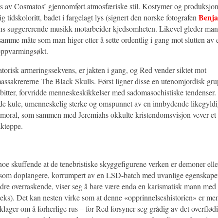
res av Cosmatos’ gjennomført atmosfæriske stil. Kostymer og produksjo
Benj
ig tidskoloritt, badet i fargelagt lys (signert den norske fotografen
s suggererende musikk motarbeider kjedsomheten. Likevel gleder man 
 samme måte som man higer etter å sette ordentlig i gang mot slutten av 
oppvarmingsøkt.
atorisk armeringssekvens, er jakten i gang, og Red vender siktet mot
ssakrererne The Black Skulls. Først ligner disse en utenomjordisk gru
bitter, forvridde menneskeskikkelser med sadomasochistiske tendenser.
de kule, umenneskelig sterke og omspunnet av en innbydende likegyldig
oral, som sammen med Jeremiahs okkulte kristendomsvisjon vever et i
kteppe.
 noe skuffende at de tenebristiske skyggefigurene verken er demoner ell
som doplangere, korrumpert av en LSD-batch med uvanlige egenskaper
dre overraskende, viser seg å bare være enda en karismatisk mann med 
ks). Det kan nesten virke som at denne «opprinnelseshistorien» er men
lager om å forherlige rus – for Red forsyner seg grådig av det overflød