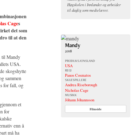
Høgskolen i Innlandet og arbeider
til daglig som medielærer.
Kombinasjonen
olas Cage
s
irket det som
ro til at den
Mandy
2018
n til Mandy
PRODUKSJONSLAND
tallets USA.
USA
de skogshytte
REGI
Panos Cosmatos
, og sammen
SKUESPILLERE
Andrea Riseborough
 for fall, og
Nicholas Cage
MUSIKK
Jóhann Jóhannsson
 gjennom et
Filmside
n for
ikalske
ernativ enn å
bart må ha