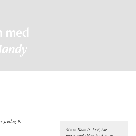
yn med
andy
e fredag 9.
Simon Holm
(f. 1996) har
mastergrad i filmvitenskap fra