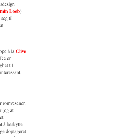
nsdesign
amin Loeb
),
seg til
en
Clive
ppe à la
 De er
het til
nteressant
er romvesener,
 (og at
et
t å beskytte
ige doplageret