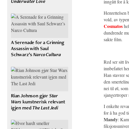
Underwater Love
inngått for å
Henrettelsen b
vold, av typen
Cosmatos
hel
dundrende mus
sakte film.
A Serenade for a Grinning
Assassin with Saul
Schwarz’s
Narco Cultura
Red ser sitt 
innbefattet he
Han stavrer se
den smertelind
nei til øl, so
sjangertroper
Rian Johnson gjør
Star
Wars
kunstnerisk relevant
I enkelte reva
igjen med
The Last Jedi
for å ha god ti
Mandy
: Kame
fiksjonsuniver