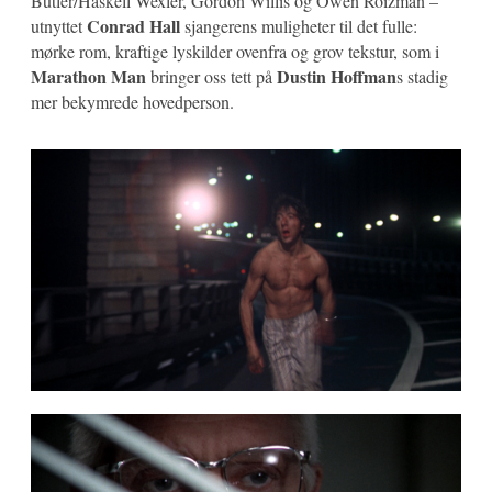
Butler/Haskell Wexler, Gordon Willis og Owen Roizman –
Conrad Hall
utnyttet
sjangerens muligheter til det fulle:
mørke rom, kraftige lyskilder ovenfra og grov tekstur, som i
Marathon Man
Dustin Hoffman
bringer oss tett på
s stadig
mer bekymrede hovedperson.