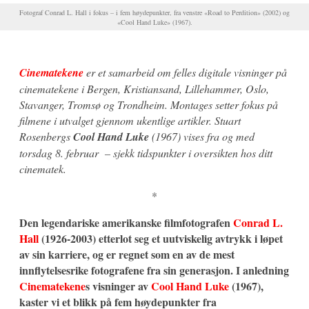
Fotograf Conrad L. Hall i fokus – i fem høydepunkter, fra venstre «Road to Perdition» (2002) og
«Cool Hand Luke» (1967).
Cinematekene
er et samarbeid om felles digitale visninger på
cinematekene i Bergen, Kristiansand, Lillehammer, Oslo,
Stavanger, Tromsø og Trondheim. Montages setter fokus på
filmene i utvalget gjennom ukentlige artikler. Stuart
Rosenbergs
Cool Hand Luke
(1967) vises fra og med
torsdag 8. februar – sjekk tidspunkter i oversikten hos ditt
cinematek.
*
Den legendariske amerikanske filmfotografen
Conrad L.
Hall
(1926-2003) etterlot seg et uutviskelig avtrykk i løpet
av sin karriere, og er regnet som en av de mest
innflytelsesrike fotografene fra sin generasjon. I anledning
Cinematekene
s visninger av
Cool Hand Luke
(1967),
kaster vi et blikk på fem høydepunkter fra