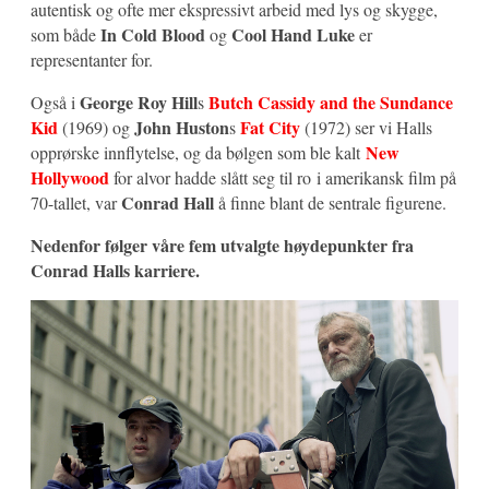
autentisk og ofte mer ekspressivt arbeid med lys og skygge,
In
Cold Blood
Cool Hand Luke
som både
og
er
representanter for.
George Roy Hill
Butch Cassidy and the Sundance
Også i
s
Kid
John Huston
Fat City
(1969) og
s
(1972) ser vi Halls
New
opprørske innflytelse, og da bølgen som ble kalt
Hollywood
for alvor hadde slått seg til ro i amerikansk film på
Conrad Hall
70-tallet, var
å finne blant de sentrale figurene.
Nedenfor følger våre fem utvalgte høydepunkter fra
Conrad Halls karriere.