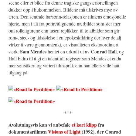
scene eller et bilde fra denne tragiske gangsterfortellingen
dukker opp i hukommelsen. Bildene må tilskrives mye av
æren. Den sentrale far/sønn-relasjonen er filmens emosjonelle
hjerte, men i alt fra portrettlignende nærbilder som sier mer
om rollefigurene enn tusen replikker, til totalbilder som gir
rom-, sted- og tidsfølelse i en epokeskildring der hver detalj
virker å være gjennomtenkt, er visualiteten ekstraordinært
Sam Mendes
Conrad Hall
sterk.
hentet en urkraft ut av
, og
Hall bidro til å gi en talentfull regissør som Mendes et enda
mer sofistikert og variert filmspråk enn han ellers ville hatt
tilgang på.
***
Avslutningsvis kan vi anbefale
et kort klipp
fra
dokumentarfilmen
Visions of Light
(1992), der Conrad