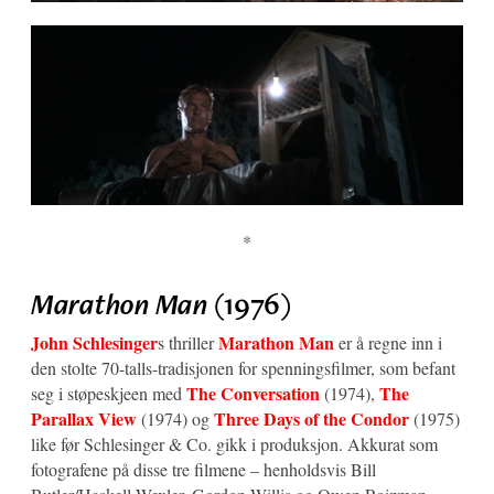
*
Marathon Man
(1976)
John Schlesinger
Marathon Man
s thriller
er å regne inn i
den stolte 70-talls-tradisjonen for spenningsfilmer, som befant
The Conversation
The
seg i støpeskjeen med
(1974),
Parallax View
Three Days of the Condor
(1974) og
(1975)
like før Schlesinger & Co. gikk i produksjon. Akkurat som
fotografene på disse tre filmene – henholdsvis Bill