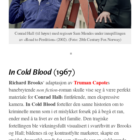
Conrad Hall (til høyre) med regissør Sam Mendes under innspillingen
av «Road to Perdition» (2002). (Foto: 20th Century Fox Norway)
*
In Cold Blood
(1967)
Richard Brooks
Truman Capote
‘ adaptasjon av
s
banebrytende
non fiction
-roman skulle vise seg å være perfekt
Conrad Hall
materiale for
s fintfølende, men ekspressive
In Cold Blood
kamera.
forteller den sanne historien om to
kriminelle menn som i et mislykket forsøk på å begå et ran,
ender med å ta livet av en hel familie. Den tragiske
fortellingen ble virkningsfullt visualisert i svart/hvitt av Brooks
og Hall; bildenes rå og kontrastfylte markører, skapte en
utvidet dramatikk rundt det som allerede var en sjokkerende