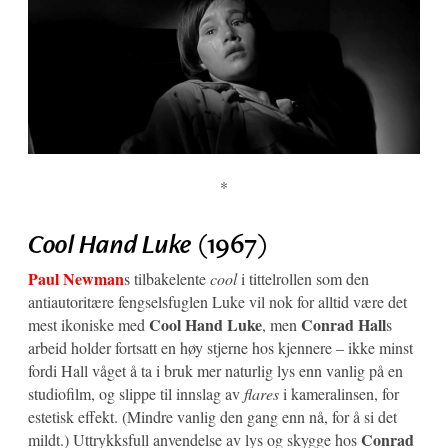
*
Cool Hand Luke
(1967)
Paul Newman
s tilbakelente
cool
i tittelrollen som den
antiautoritære fengselsfuglen Luke vil nok for alltid være det
Cool Hand Luke
Conrad Hall
mest ikoniske med
, men
s
arbeid holder fortsatt en høy stjerne hos kjennere – ikke minst
fordi Hall våget å ta i bruk mer naturlig lys enn vanlig på en
studiofilm, og slippe til innslag av
flares
i kameralinsen, for
estetisk effekt. (Mindre vanlig den gang enn nå, for å si det
Conrad
mildt.) Uttrykksfull anvendelse av lys og skygge hos