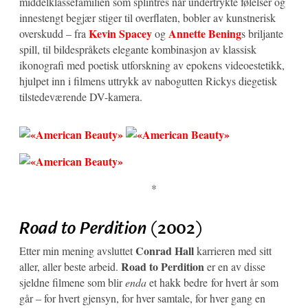
middelklassefamilien som splintres når undertrykte følelser og
innestengt begjær stiger til overflaten, bobler av kunstnerisk
Kevin Spacey
Annette Bening
overskudd – fra
og
s briljante
spill, til bildespråkets elegante kombinasjon av klassisk
ikonografi med poetisk utforskning av epokens videoestetikk,
hjulpet inn i filmens uttrykk av nabogutten Rickys diegetisk
tilstedeværende DV-kamera.
*
Road to Perdition
(2002)
Conrad Hall
Etter min mening avsluttet
karrieren med sitt
Road to Perdition
aller, aller beste arbeid.
er en av disse
sjeldne filmene som blir
enda
et hakk bedre for hvert år som
går – for hvert gjensyn, for hver samtale, for hver gang en