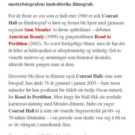
mesterfotografens innholdsrike filmografi.
Conrad
For de fleste av oss som er født etter 1980 er nok
Hall
en filmfotograf vi først og fremst ble kjent med gjennom
Sam Mendes
regissør
‘ to første spillefilmer – debuten
American Beauty
Road to
(1999) og gangsterfilmen
Perdition
(2002). To svært forskjellige filmer, men de har det
til felles at bildespråket er uforglemmelig og uslitelig; fylt av
visuelle motiver og stemninger som fremstod ikoniske,
allerede første gangen man så dem.
Conrad Hall
Dessverre ble disse to filmene også
s siste som
fotograf; han døde 76 år gammel i januar 2003 – bare noen
måneder før han posthumt ble tildelt sin tredje Oscar-statuett,
Road to Perdition
for
. Men lenge før Hall fikk sin ærefulle
karriereavslutning med Mendes-filmene, bidro en yngre
Conrad Hall
til å sette sitt visuelle fingeravtrykk på 60- og
70-tallets filmkultur – i en periode som skulle vise seg å bli en
av de viktigste i amerikansk film.