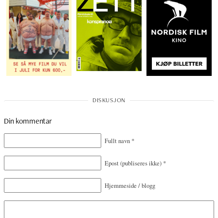
Din kommentar
Fullt navn
*
Epost
(publiseres ikke)
*
Hjemmeside / blogg