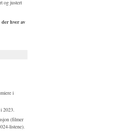
t og justert
der hver av
e
miere i
i 2023.
usjon (filmer
2024-listene).