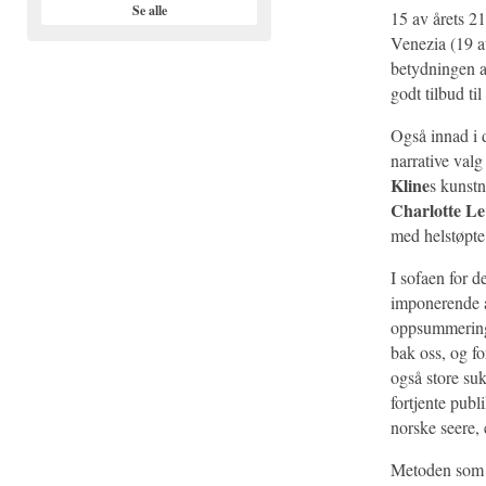
Se alle
15 av årets 21
Venezia (19 av
betydningen av
godt tilbud t
Også innad i d
narrative valg
Kline
s kunstn
Charlotte L
med helstøpte
I sofaen for d
imponerende a
oppsummerings
bak oss, og fo
også store suk
fortjente publi
norske seere, 
Metoden som l