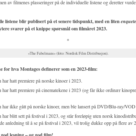
 av filmenes plasseringer på de individuelle listene og deretter vurder
le listene blir publisert på et senere tidspunkt, med en liten
enquet
ytere svarer på et knippe spørsmål om filmåret 2023.
*
«The Fabelmans» (foto: Nordisk Film Distribusjon).
ne for hva Montages definerer som en 2023-film:
 har hatt premiere på norske kinoer i 2023.
 har hatt premiere på cinematekene i 2023 (og får ikke ordinær kinopre
.
 har ikke gått på norske kinoer, men ble lansert på DVD/Blu-ray/VOD 
 har blitt sett på festival i 2023, og står foreløpig uten norsk kinodistrib
de anledning til å se på festival i 2023, vil trolig dukke opp på flere av 
 god lesning – og god film!