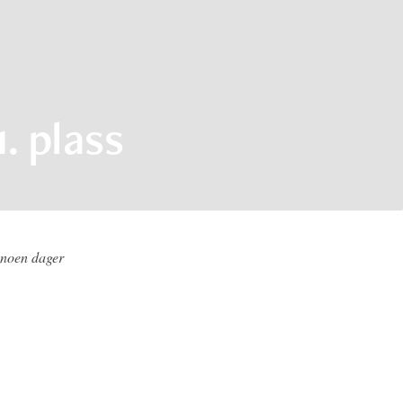
1. plass
 noen dager