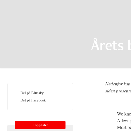
Årets b
Nedenfor kan 
siden presente
Del på Bluesky
Del på Facebook
We knew
A few p
Topplister
Most pe