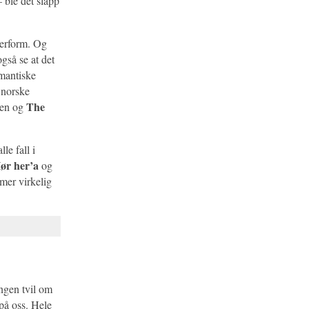
 ble det slapp
terform. Og
gså se at det
mantiske
å norske
The
men og
le fall i
ør her’a
og
mer virkelig
ingen tvil om
 på oss. Hele