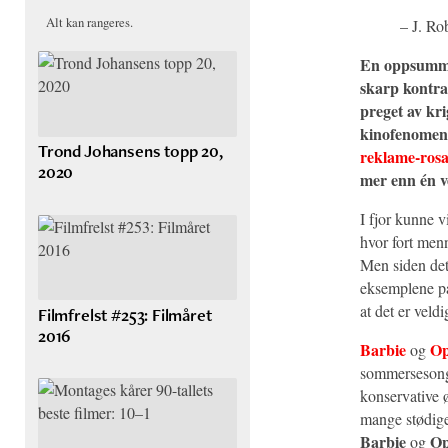
Alt kan rangeres.
– J. R
En oppsummer
skarp kontras
preget av kri
kinofenomene
Trond Johansens topp 20,
reklame-ros
2020
mer enn én v
I fjor kunne v
hvor fort me
Men siden de
eksemplene på
at det er veld
Filmfrelst #253: Filmåret
2016
Barbie
Op
og
sommersesonge
konservative ø
mange stødige
Barbie
Op
og