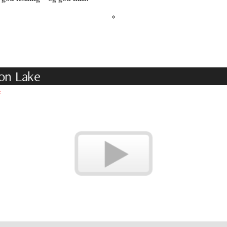
*
on Lake