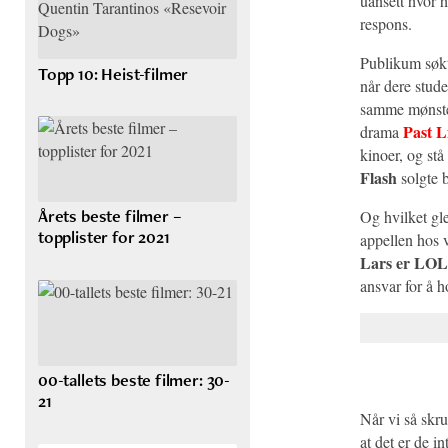
uansett hvor 
respons.
Publikum søkt
Topp 10: Heist-filmer
når dere stude
samme mønster
Past L
drama
kinoer, og stå
Flash
solgte b
Årets beste filmer –
Og hvilket gled
topplister for 2021
appellen hos 
Lars er LOL
ansvar for å 
00-tallets beste filmer: 30-
21
Når vi så skru
at det er de in