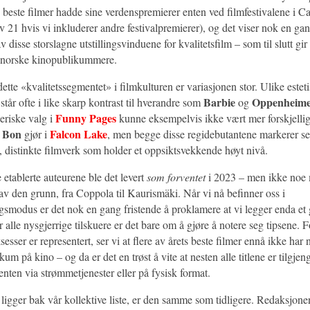
 beste filmer hadde sine verdenspremierer enten ved filmfestivalene i Ca
 21 hvis vi inkluderer andre festivalpremierer), og det viser nok en ga
 disse storslagne utstillingsvinduene for kvalitetsfilm – som til slutt gir
il norske kinopublikummere.
ette «kvalitetssegmentet» i filmkulturen er variasjonen stor. Ulike estet
Barbie
Oppenheim
 står ofte i like skarp kontrast til hverandre som
og
Funny Pages
eriske valg i
kunne eksempelvis ikke vært mer forskjelli
e Bon
Falcon Lake
gjør i
, men begge disse regidebutantene markerer seg
, distinkte filmverk som holder et oppsiktsvekkende høyt nivå.
e etablerte auteurene ble det levert
som forventet
i 2023 – men ikke noe
v den grunn, fra Coppola til Kaurismäki. Når vi nå befinner oss i
modus er det nok en gang fristende å proklamere at vi legger enda et 
r alle nysgjerrige tilskuere er det bare om å gjøre å notere seg tipsene. 
sesser er representert, ser vi at flere av årets beste filmer ennå ikke har n
kum på kino – og da er det en trøst å vite at nesten alle titlene er tilgjen
enten via strømmetjenester eller på fysisk format.
igger bak vår kollektive liste, er den samme som tidligere. Redaksjonen