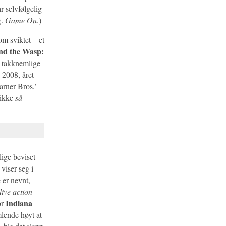
r selvfølgelig
g.
Game On
.)
om sviktet – et
nd the Wasp:
e takknemlige
 2008, året
arner Bros.’
 ikke
så
lige beviset
viser seg i
 er nevnt,
live action
-
Indiana
or
lende høyt at