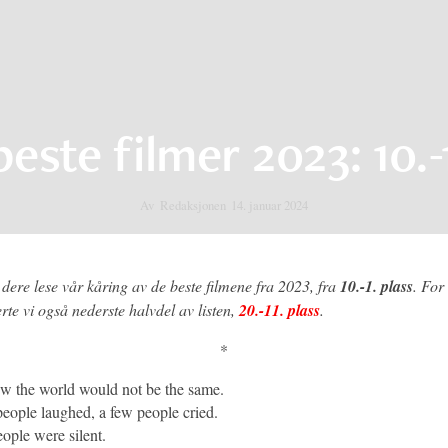
este filmer 2023: 10.-
Av
Redaksjonen
14. januar 2024
dere lese vår kåring av de beste filmene fra 2023, fra
10.-1. plass
. For
rte vi også nederste halvdel av listen,
20.-11. plass
.
*
 the world would not be the same.
eople laughed, a few people cried.
ople were silent.