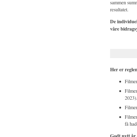
sammen summen
resultatet.
De individuel
våre bidrags
Her er regle
Filmen
Filmen
2023)
Filmen
Filmen
få had
Godt nytt år,