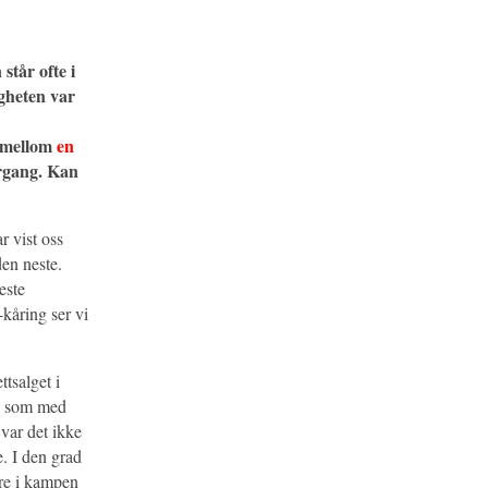
står ofte i
igheten var
e mellom
en
rgang. Kan
r vist oss
en neste.
este
kåring ser vi
tsalget i
ne som med
 var det ikke
. I den grad
ere i kampen