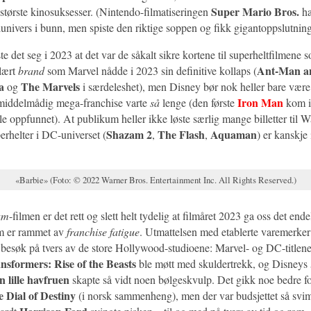
Super Mario Bros.
 største kinosuksesser. (Nintendo-filmatiseringen
ha
lunivers i bunn, men spiste den riktige soppen og fikk gigantoppslutnin
ste det seg i 2023 at det var de såkalt sikre kortene til superheltfilmene s
Ant-Man a
lært
brand
som Marvel nådde i 2023 sin definitive kollaps (
a
The Marvels
og
i særdeleshet), men Disney bør nok heller bare vær
Iron Man
e middelmådig mega-franchise varte
så
lenge (den første
kom i
le oppfunnet). At publikum heller ikke løste særlig mange billetter til W
Shazam 2
The Flash
Aquaman
erhelter i DC-universet (
,
,
) er kanskje
«Barbie» (Foto: © 2022 Warner Bros. Entertainment Inc. All Rights Reserved.)
am
-filmen er det rett og slett helt tydelig at filmåret 2023 ga oss det ende
um er rammet av
franchise fatigue
. Utmattelsen med etablerte varemerker 
 besøk på tvers av de store Hollywood-studioene: Marvel- og DC-titlene
nsformers: Rise of the Beasts
ble møtt med skuldertrekk, og Disneys
 lille havfruen
skapte så vidt noen bølgeskvulp. Det gikk noe bedre f
e Dial of Destiny
(i norsk sammenheng), men der var budsjettet så svim