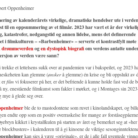
obert Oppenheimer
ing av kalenderårets virkelige, dramatiske hendelser ute i verden 
t til en oppsummering av et filmår. 2023 har vært et år der virkel
g, katastrofer, nedgangstid og annen lidelse, mens det definerende
t i filmkulturen – «Barbenheimer» – serverte et kontrastfylt møt
a drømmeverden
og
en dystopisk biografi
om verdens antatte unde
ersjon av verden være sann?
i trekke et lettelsens sukk over at pandemien var i bakspeilet, og 2023 ha
nneskeheten kan glemme (
ønsker
å glemme) én krise og bli oppslukt av d
t er
film
vi fokuserer på her, er det befriende å kunne holde fast ved de b
 ny, enestående filmkunst som fakler i mørket, og i Montages sin 2023-
ig mye å glede seg over.
penheimer
ble de to mastodontene som ruvet i kinolandskapet, og billet
n endte opp som en positiv overraskelse for mange av forståsegpåer
yebryn kikket i krystallkulen på starten av året og bemerket seg at «her
 blockbustere» i kalenderen til å gi kinoene de viktige sesonginntektene
penheimer
kan sies å være «originale», er de i alle fall uventede vinn