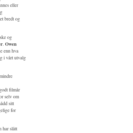
nnes eller
ng
 et bredt og
iske og
er
Owen
.
ge enn hva
 i vårt utvalg
 mindre
godt filmår
For selv om
ådd sitt
gelige for
 har slått