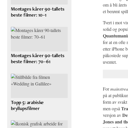
om å bli årets
Montages kårer 90-tallets
et berømt spil
beste filmer: 10–1
Tvert i mot vi
solid og popu
Quantumani
for at en oft
etter iPhone b
Montages kårer 90-tallets
påkostede sup
beste filmer: 70–61
uventet.
For
mainstre
på at publik
Topp 5: arabiske
form av svakt
bryllupsfilmer
Tra
men også
Den
versjon av
Jones and th