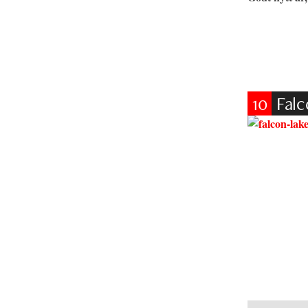
10
Falc