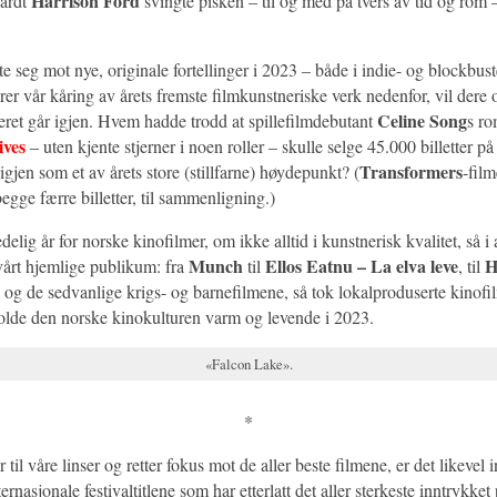
Harrison Ford
hardt
svingte pisken – til og med på tvers av tid og rom –
e seg mot nye, originale fortellinger i 2023 – både i indie- og blockbus
rer vår kåring av årets fremste filmkunstneriske verk nedenfor, vil dere o
Celine Song
et går igjen. Hvem hadde trodd at spillefilmdebutant
s ro
ives
– uten kjente stjerner i noen roller – skulle selge 45.000 billetter p
Transformers
 igjen som et av årets store (stillfarne) høydepunkt? (
-fil
egge færre billetter, til sammenligning.)
elig år for norske kinofilmer, om ikke alltid i kunstnerisk kvalitet, så i al
Munch
Ellos Eatnu – La elva leve
H
vårt hjemlige publikum: fra
til
, til
og de sedvanlige krigs- og barnefilmene, så tok lokalproduserte kinofil
holde den norske kinokulturen varm og levende i 2023.
«Falcon Lake».
*
r til våre linser og retter fokus mot de aller beste filmene, er det likevel 
ternasjonale festivaltitlene som har etterlatt det aller sterkeste inntrykket