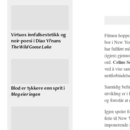
Virtuos innfallsestetikk og
Filmen hopper
noir-poesi i Diao Yi’nans
bor i New Yor
The Wild Goose Lake
har fullført m
(igjen) gjenn
Celine S
ord.
ved å vise sa
nettforbindels
Samtidig befin
Blod er tykkere enn sprit i
utvikling er i
Meg eier ingen
og foreslår a
Igjen spoler f
ferie til New 
imponerende r