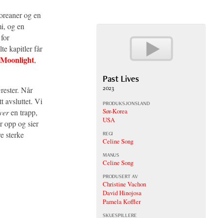
koreaner og en
mi, og en
for
te kapitler får
Moonlight
,
Past Lives
2023
rester. Når
t avsluttet. Vi
PRODUKSJONSLAND
Sør-Korea
ver
en trapp,
USA
r opp og sier
e sterke
REGI
Celine Song
MANUS
Celine Song
PRODUSERT AV
Christine Vachon
David Hinojosa
Pamela Koffler
SKUESPILLERE