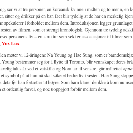
log, ser vi at tre personer, en koreansk kvinne i midten og to menn, en 
r, sitter og drikker på en bar. Det blir tydelig at de har en merkelig kje
me spekulerer i forholdet mellom dem. Introduksjonen legger grunnlaget 
resten av filmen, som er strengt kronologisk. Gjennom tre tydelig adskil
hovedpersonens liv – en struktur som vekker assosiasjoner til filmer som
Vox Lux
g
.
delen møter vi 12-åringene Na Young og Hae Sung, som er barndomskjæ
a Young bestemmer seg for å flytte til Toronto, blir vennskapet deres bråt
avelig talt står ved et veiskille og Nora tar til venstre, går målrettet
oppo
et symbol på at hun nå skal søke et bedre liv i vesten. Hae Sung stoppe
a det» før han fortsetter til høyre. Som barn klarer de ikke å kommuniser
 ta et ordentlig farvel, og noe uoppgjort forblir mellom dem.