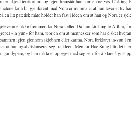
 er ukjent territorium, og igjen fremstår han som en nervøs 12-åring.
ghetene for å bli gjenforent med Nora er minimale, at hun lever et liv ha
å en litt patetisk måte holder han fast i ideen om at han og Nora er sjel
jelevenn er ikke fremmed for Nora heller. Da hun først møtte Arthur, for
repet «in-yun» for ham, teorien om at mennesker som har elsket hverand
ørt sammen igjen gjennom skjebnen eller karma. Nora forklarer in-yun i en
nner at hun også distanserer seg fra ideen. Men for Hae Sung blir det næ
om går dypere, og han må ta et oppgjør med seg selv for å klare å gi slipp