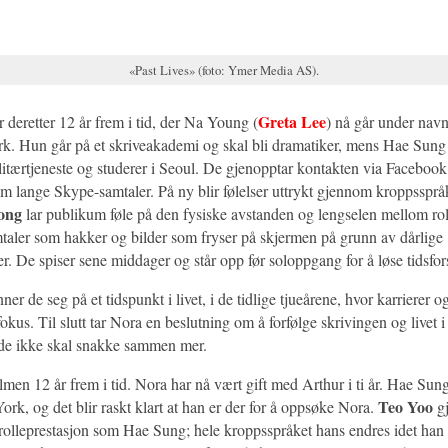
«Past Lives» (foto: Ymer Media AS).
Greta Lee
 deretter 12 år frem i tid, der Na Young (
) nå går under nav
k. Hun går på et skriveakademi og skal bli dramatiker, mens Hae Sung
ilitærtjeneste og studerer i Seoul. De gjenopptar kontakten via Facebook 
om lange Skype-samtaler. På ny blir følelser uttrykt gjennom kroppsspr
ong
lar publikum føle på den fysiske avstanden og lengselen mellom rol
mtaler som hakker og bilder som fryser på skjermen på grunn av dårlige
er. De spiser sene middager og står opp før soloppgang for å løse tidsfor
ner de seg på et tidspunkt i livet, i de tidlige tjueårene, hvor karrierer o
 fokus. Til slutt tar Nora en beslutning om å forfølge skrivingen og livet
t de ikke skal snakke sammen mer.
ilmen 12 år frem i tid. Nora har nå vært gift med Arthur i ti år. Hae S
Teo Yoo
York, og det blir raskt klart at han er der for å oppsøke Nora.
gj
olleprestasjon som Hae Sung; hele kroppsspråket hans endres idet ha