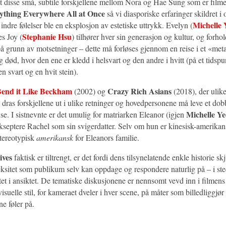
t disse små, subtile forskjellene mellom Nora og Hae Sung som er filme
ything Everywhere All at Once
så vi diasporiske erfaringer skildret i
Michelle 
 indre følelser ble en eksplosjon av estetiske uttrykk. Evelyn (
Stephanie Hsu
s Joy (
) tilhører hver sin generasjon og kultur, og forhold
å grunn av motsetninger – dette må forløses gjennom en reise i et «met
 død, hvor den ene er kledd i helsvart og den andre i hvitt (på et tidspu
en svart og en hvit stein).
end it Like Beckham
Crazy Rich Asians
(2002) og
(2018), der ulike 
, dras forskjellene ut i ulike retninger og hovedpersonene må leve et dobb
Michelle Y
se. I sistnevnte er det umulig for matriarken Eleanor (igjen
kseptere Rachel som sin svigerdatter. Selv om hun er kinesisk-amerikan
 stereotypisk
amerikansk
for Eleanors familie.
ives
faktisk er tiltrengt, er det fordi dens tilsynelatende enkle historie s
ksitet som publikum selv kan oppdage og respondere naturlig på – i sted
et i ansiktet. De tematiske diskusjonene er nennsomt vevd inn i filmens
visuelle stil, for kameraet dveler i hver scene, på måter som billedliggjør
e føler på.