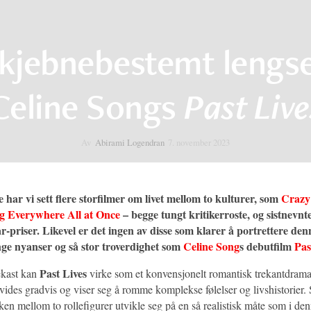
kjebnebestemt lengse
Celine Songs
Past Live
Av
Abirami Logendran
7. november 2023
e har vi sett flere storfilmer om livet mellom to kulturer, som
Crazy
g Everywhere All at Once
– begge tungt kritikerroste, og sistnevnt
r-priser. Likevel er det ingen av disse som klarer å portrettere de
ge nyanser og så stor troverdighet som
Celine Song
s debutfilm
Pas
Past Lives
ekast kan
virke som et konvensjonelt romantisk trekantdram
tvides gradvis og viser seg å romme komplekse følelser og livshistorier. 
n mellom to rollefigurer utvikle seg på en så realistisk måte som i den