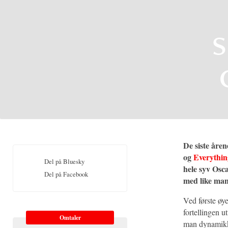
S
De siste åren
og
Everythin
Del på Bluesky
hele syv Osca
Del på Facebook
med like man
Ved første øy
fortellingen u
Omtaler
man dynamikke