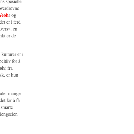
ns spesielle
 overdrevne
Yeoh
) og
et er i ferd
avers», en
nkt er de
kulturer er i
eltliv for å
eoh
) fra
sk, er hun
kjuler mange
et for å få
 smarte
 lengselen