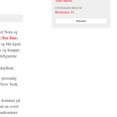
Ymer Media
FESTIVALDELTAKELSE
Berlinalen '23
Filmside
net Nora og
Teo Yoo
 (
)
og blir kjent
åk og knappe
lefigurene
skjellene.
g personlig
 i New York,
ung kommer på
ør en svært
n ankommer