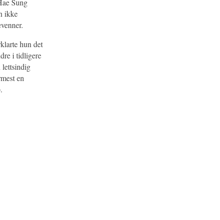
 Hae Sung
n ikke
evenner.
klarte hun det
re i tidligere
 lettsindig
rmest en
.