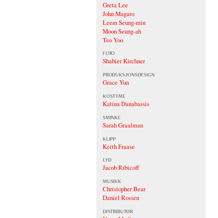
Greta Lee
John Magaro
Leem Seung-min
Moon Seung-ah
Teo Yoo
FOTO
Shabier Kirchner
PRODUKSJONSDESIGN
Grace Yun
KOSTYME
Katina Danabassis
SMINKE
Sarah Graalman
KLIPP
Keith Fraase
LYD
Jacob Ribicoff
MUSIKK
Christopher Bear
Daniel Rossen
DISTRIBUTØR