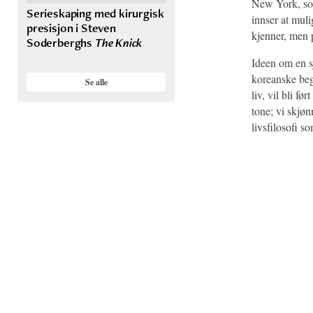
New York, som
Serieskaping med kirurgisk
innser at muli
presisjon i Steven
kjenner, men p
Soderberghs
The Knick
Ideen om en s
koreanske beg
Se alle
liv, vil bli f
tone; vi skjø
livsfilosofi s