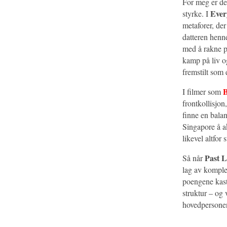
For meg er de
Ever
styrke. I
metaforer, der
datteren henne
med å rakne p
kamp på liv og
fremstilt som 
B
I filmer som
frontkollisjon
finne en balan
Singapore å a
likevel altfor
Past L
Så når
lag av komple
poengene kast
struktur – og 
hovedpersonen