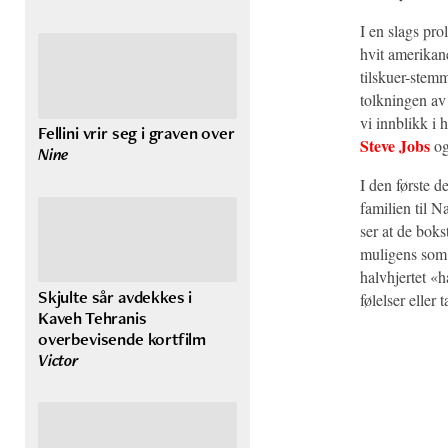
I en slags pro
hvit amerikane
tilskuer-stem
tolkningen av 
vi innblikk i 
Fellini vrir seg i graven over
Steve Jobs
o
Nine
I den første 
familien til N
ser at de bokst
muligens som 
halvhjertet «h
Skjulte sår avdekkes i
følelser eller
Kaveh Tehranis
overbevisende kortfilm
Victor