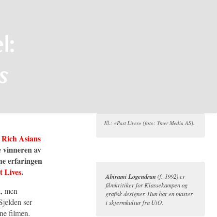
l:
s
Ill.: «Past Lives» (foto: Ymer Media AS).
 Rich Asians
e vinneren av
nne erfaringen
t Lives
.
Abirami Logendran
(f. 1992) er
filmkritiker for Klassekampen og
a, men
grafisk designer. Hun har en master
Sjelden ser
i skjermkultur fra UiO.
ne filmen.