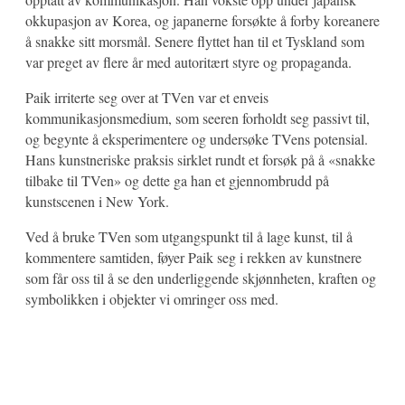
okkupasjon av Korea, og japanerne forsøkte å forby koreanere
å snakke sitt morsmål. Senere flyttet han til et Tyskland som
var preget av flere år med autoritært styre og propaganda.
Paik irriterte seg over at TVen var et enveis
kommunikasjonsmedium, som seeren forholdt seg passivt til,
og begynte å eksperimentere og undersøke TVens potensial.
Hans kunstneriske praksis sirklet rundt et forsøk på å «snakke
tilbake til TVen» og dette ga han et gjennombrudd på
kunstscenen i New York.
Ved å bruke TVen som utgangspunkt til å lage kunst, til å
kommentere samtiden, føyer Paik seg i rekken av kunstnere
som får oss til å se den underliggende skjønnheten, kraften og
symbolikken i objekter vi omringer oss med.