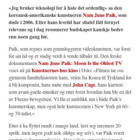
«Jeg bruker teknologi for å hate det ordentlig» sa den
koreansk-amerikanske kunstneren
Nam June Paik
, som
døde i 2006. Etter hans levetid har sitatet fått fornyet
relevans og i dag resonnerer budskapet kanskje bedre
enn noen gang før.
Paik, som regnes som grunnleggeren videokunstnen, var forut
for sin tid og er stadig verdt å vende tilbake til. Den ferske
Nam June Paik: Moon Is the Oldest TV
dokumentaren
Kunstnernes hus kino
vises nå på
i Oslo: «Filmen tar oss
gjennom familiehistorien hans, veien fra Korea til Tyskland for
John Cage
å bli komponist, hans møte med
, hans karriere
som avant-garde-musiker og etter hvert hvordan han ble en del
av Fluxus-bevegelsen. Vi får et innblikk inn i både Paik’s
kunstnerskap, men også hele kunstscenen i New York på 60-
og 70-tallet.»
Etter å ha flyttet rundt i mange land, lært seg nærmere 20
språk, men ingen godt nok (ifølge seg selv), var Paik svært
opptatt av kommunikasjon. Han vokste opp under japansk