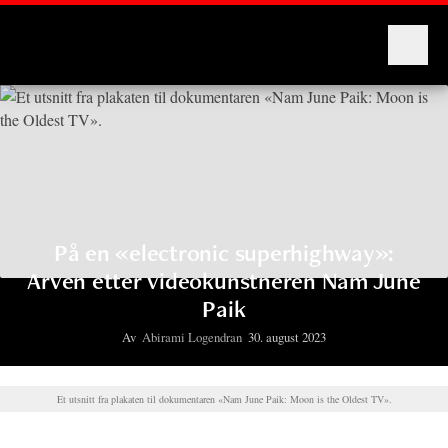
Montages
På en «electronic superhighway»:
Arven etter videokunstneren Nam June
Paik
Av
Abirami Logendran
30. august 2023
Et utsnitt fra plakaten til dokumentaren «Nam June Paik: Moon is the Oldest TV».