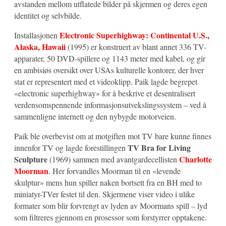
avstanden mellom utflatede bilder på skjermen og deres egen
identitet og selvbilde.
Electronic Superhighway: Continental U.S.,
Installasjonen
Alaska, Hawaii
(1995) er konstruert av blant annet 336 TV-
apparater, 50 DVD-spillere og 1143 meter med kabel, og gir
en ambisiøs oversikt over USAs kulturelle kontorer, der hver
stat er representert med et videoklipp. Paik lagde begrepet
«electronic superhighway» for å beskrive et desentralisert
verdensomspennende informasjonsutvekslingssystem – ved å
sammenligne internett og den nybygde motorveien.
Paik ble overbevist om at motgiften mot TV bare kunne finnes
TV Bra for Living
innenfor TV og lagde forestillingen
Sculpture
Charlotte
(1969) sammen med avantgardecellisten
Moorman
. Her forvandles Moorman til en «levende
skulptur» mens hun spiller naken bortsett fra en BH med to
miniatyr-TVer festet til den. Skjermene viser video i ulike
formater som blir forvrengt av lyden av Moormans spill – lyd
som filtreres gjennom en prosessor som forstyrrer opptakene.