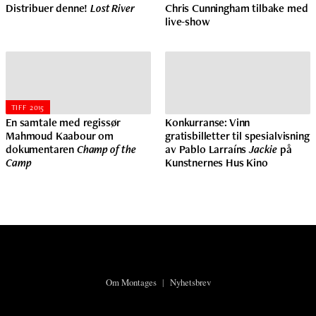
Distribuer denne!
Lost River
Chris Cunningham tilbake med
live-show
TIFF 2015
En samtale med regissør
Konkurranse: Vinn
Mahmoud Kaabour om
gratisbilletter til spesialvisning
dokumentaren
Champ of the
av Pablo Larraíns
Jackie
på
Camp
Kunstnernes Hus Kino
Om Montages
|
Nyhetsbrev