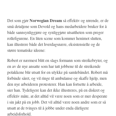
Norwegian Dream
Det som gjør
så effektiv og rørende, er de
små detaljene som Devold og hans medarbeidere bruker for å
både sannsynliggjøre og synliggjøre utsattheten som preger
rollefigurene. En liten scene som kommer henimot slutten,
kan illustrere både det hverdagsnære, eksistensielle og de
større tematiske ideene:
Robert er nærmest blitt en slags formann som streikebryter, og
en av de nye ansatte som har tatt jobbene til de streikende
polakkene blir utsatt for en ulykke på samlebåndet. Robert må
forbinde såret, og vil ringe til ambulanse og skaffe hjelp, men
den nye arbeideren protesterer. Han kan fortsette å arbeide,
sier han. Tydeligere kan det ikke illustreres, på en diskret og
effektiv måte, at det alltid vil være noen som er mer desperate
i sin jakt på en jobb. Det vil alltid være noen andre som er så
utsatt at de tvinges til å jobbe under enda dårligere
arbeidsforhold.