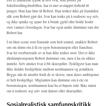
fiskeforedlingsbedriften, har et mer avslappet forhold til
penger. Han kan låne til Robert. Han tenker ikke på framtiden
slik som Robert gjør det. Ivar kan tenke på å realisere seg selv,
og ikke spinke og spare for å betale gjeld eller holde hodet
over vannet i hverdagen. Ivar har også andre drømmer enn det
Robert har.
I en liten scene som framstår som helt sentral, snakker Robert
om sin drøm om å få en egen bensinstasjon eller franchise.
Ivar ler overbærende av at han ikke tenker stort. Det er ikke
direktørposisjonen Robert drømmer om, men å ha en sikker
inntekt. Selv ønsker Ivar å bli skuespiller. Tydeligere kan man
ikke skildre forskjellene mellom nordmannen og polakken.
Begge står de utenfor fordi de er skeive, men deres ambisjoner
er helt forskjellige. Migranten kan drømme om å eie en
bensinstasjon, nordmannen kan ha et høyere mål. Ikke minst
om å realisere seg selv som danser eller skuespiller.
Sosialrealistisk samfunnskritikk