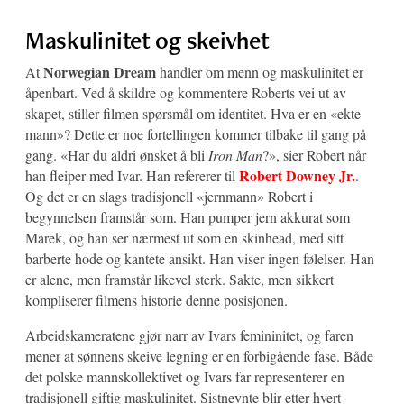
Maskulinitet og skeivhet
Norwegian Dream
At
handler om menn og maskulinitet er
åpenbart. Ved å skildre og kommentere Roberts vei ut av
skapet, stiller filmen spørsmål om identitet. Hva er en «ekte
mann»? Dette er noe fortellingen kommer tilbake til gang på
gang. «Har du aldri ønsket å bli
Iron Man
?», sier Robert når
Robert Downey Jr.
han fleiper med Ivar. Han refererer til
.
Og det er en slags tradisjonell «jernmann» Robert i
begynnelsen framstår som. Han pumper jern akkurat som
Marek, og han ser nærmest ut som en skinhead, med sitt
barberte hode og kantete ansikt. Han viser ingen følelser. Han
er alene, men framstår likevel sterk. Sakte, men sikkert
kompliserer filmens historie denne posisjonen.
Arbeidskameratene gjør narr av Ivars femininitet, og faren
mener at sønnens skeive legning er en forbigående fase. Både
det polske mannskollektivet og Ivars far representerer en
tradisjonell giftig maskulinitet. Sistnevnte blir etter hvert