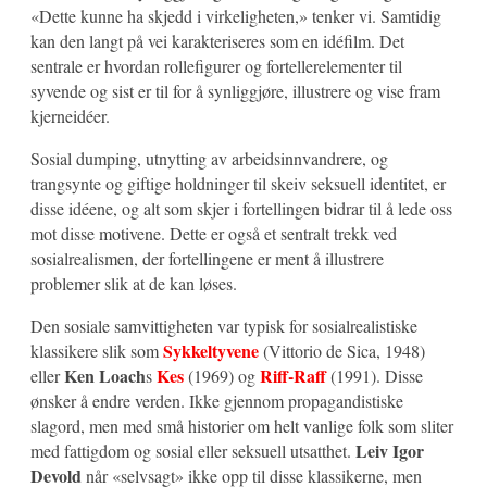
«Dette kunne ha skjedd i virkeligheten,» tenker vi. Samtidig
kan den langt på vei karakteriseres som en idéfilm. Det
sentrale er hvordan rollefigurer og fortellerelementer til
syvende og sist er til for å synliggjøre, illustrere og vise fram
kjerneidéer.
Sosial dumping, utnytting av arbeidsinnvandrere, og
trangsynte og giftige holdninger til skeiv seksuell identitet, er
disse idéene, og alt som skjer i fortellingen bidrar til å lede oss
mot disse motivene. Dette er også et sentralt trekk ved
sosialrealismen, der fortellingene er ment å illustrere
problemer slik at de kan løses.
Den sosiale samvittigheten var typisk for sosialrealistiske
Sykkeltyvene
klassikere slik som
(Vittorio de Sica, 1948)
Ken Loach
Kes
Riff-Raff
eller
s
(1969) og
(1991). Disse
ønsker å endre verden. Ikke gjennom propagandistiske
slagord, men med små historier om helt vanlige folk som sliter
Leiv Igor
med fattigdom og sosial eller seksuell utsatthet.
Devold
når «selvsagt» ikke opp til disse klassikerne, men