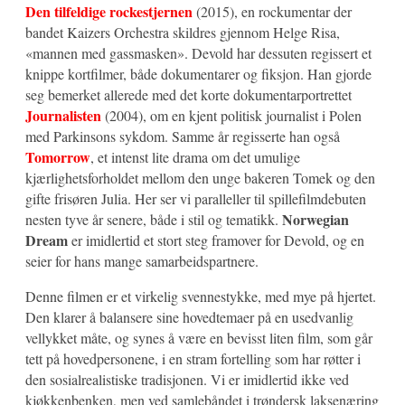
Den tilfeldige rockestjernen
(2015), en rockumentar der
bandet Kaizers Orchestra skildres gjennom Helge Risa,
«mannen med gassmasken». Devold har dessuten regissert et
knippe kortfilmer, både dokumentarer og fiksjon. Han gjorde
seg bemerket allerede med det korte dokumentarportrettet
Journalisten
(2004), om en kjent politisk journalist i Polen
med Parkinsons sykdom. Samme år regisserte han også
Tomorrow
, et intenst lite drama om det umulige
kjærlighetsforholdet mellom den unge bakeren Tomek og den
gifte frisøren Julia. Her ser vi paralleller til spillefilmdebuten
Norwegian
nesten tyve år senere, både i stil og tematikk.
Dream
er imidlertid et stort steg framover for Devold, og en
seier for hans mange samarbeidspartnere.
Denne filmen er et virkelig svennestykke, med mye på hjertet.
Den klarer å balansere sine hovedtemaer på en usedvanlig
vellykket måte, og synes å være en bevisst liten film, som går
tett på hovedpersonene, i en stram fortelling som har røtter i
den sosialrealistiske tradisjonen. Vi er imidlertid ikke ved
kjøkkenbenken, men ved samlebåndet i trøndersk laksenæring