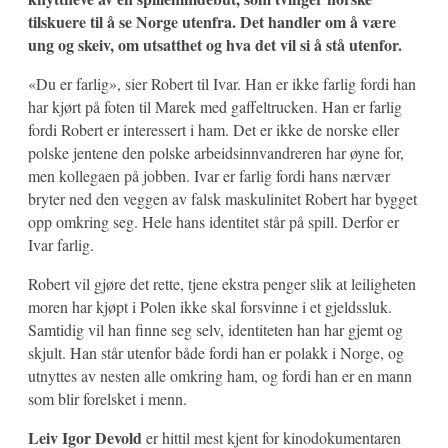
tilskuere til å se Norge utenfra. Det handler om å være
ung og skeiv, om utsatthet og hva det vil si å stå utenfor.
«Du er farlig», sier Robert til Ivar. Han er ikke farlig fordi han
har kjørt på foten til Marek med gaffeltrucken. Han er farlig
fordi Robert er interessert i ham. Det er ikke de norske eller
polske jentene den polske arbeidsinnvandreren har øyne for,
men kollegaen på jobben. Ivar er farlig fordi hans nærvær
bryter ned den veggen av falsk maskulinitet Robert har bygget
opp omkring seg. Hele hans identitet står på spill. Derfor er
Ivar farlig.
Robert vil gjøre det rette, tjene ekstra penger slik at leiligheten
moren har kjøpt i Polen ikke skal forsvinne i et gjeldssluk.
Samtidig vil han finne seg selv, identiteten han har gjemt og
skjult. Han står utenfor både fordi han er polakk i Norge, og
utnyttes av nesten alle omkring ham, og fordi han er en mann
som blir forelsket i menn.
Leiv Igor Devold
er hittil mest kjent for kinodokumentaren