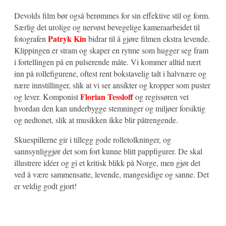
Devolds film bør også berømmes for sin effektive stil og form.
Særlig det urolige og nervøst bevegelige kameraarbeidet til
Patryk Kin
fotografen
bidrar til å gjøre filmen ekstra levende.
Klippingen er stram og skaper en rytme som hugger seg fram
i fortellingen på en pulserende måte. Vi kommer alltid nært
inn på rollefigurene, oftest rent bokstavelig talt i halvnære og
nære innstillinger, slik at vi ser ansikter og kropper som puster
Florian Tessloff
og lever. Komponist
og regissøren vet
hvordan den kan underbygge stemninger og miljøer forsiktig
og nedtonet, slik at musikken ikke blir påtrengende.
Skuespillerne gir i tillegg gode rolletolkninger, og
sannsynliggjør det som fort kunne blitt pappfigurer. De skal
illustrere idéer og gi et kritisk blikk på Norge, men gjør det
ved å være sammensatte, levende, mangesidige og sanne. Det
er veldig godt gjort!