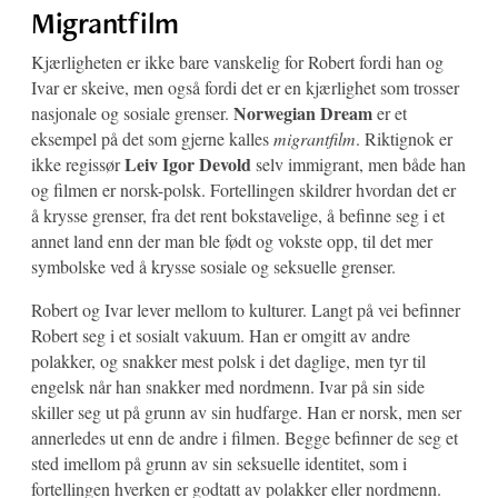
Migrantfilm
Kjærligheten er ikke bare vanskelig for Robert fordi han og
Ivar er skeive, men også fordi det er en kjærlighet som trosser
Norwegian Dream
nasjonale og sosiale grenser.
er et
eksempel på det som gjerne kalles
migrantfilm
. Riktignok er
Leiv Igor Devold
ikke regissør
selv immigrant, men både han
og filmen er norsk-polsk. Fortellingen skildrer hvordan det er
å krysse grenser, fra det rent bokstavelige, å befinne seg i et
annet land enn der man ble født og vokste opp, til det mer
symbolske ved å krysse sosiale og seksuelle grenser.
Robert og Ivar lever mellom to kulturer. Langt på vei befinner
Robert seg i et sosialt vakuum. Han er omgitt av andre
polakker, og snakker mest polsk i det daglige, men tyr til
engelsk når han snakker med nordmenn. Ivar på sin side
skiller seg ut på grunn av sin hudfarge. Han er norsk, men ser
annerledes ut enn de andre i filmen. Begge befinner de seg et
sted imellom på grunn av sin seksuelle identitet, som i
fortellingen hverken er godtatt av polakker eller nordmenn.