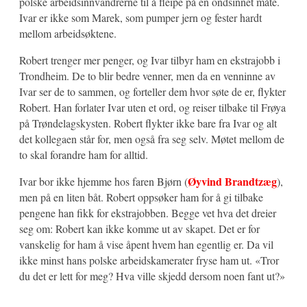
polske arbeidsinnvandrerne til å fleipe på en ondsinnet måte.
Ivar er ikke som Marek, som pumper jern og fester hardt
mellom arbeidsøktene.
Robert trenger mer penger, og Ivar tilbyr ham en ekstrajobb i
Trondheim. De to blir bedre venner, men da en venninne av
Ivar ser de to sammen, og forteller dem hvor søte de er, flykter
Robert. Han forlater Ivar uten et ord, og reiser tilbake til Frøya
på Trøndelagskysten. Robert flykter ikke bare fra Ivar og alt
det kollegaen står for, men også fra seg selv. Møtet mellom de
to skal forandre ham for alltid.
Øyvind Brandtzæg
Ivar bor ikke hjemme hos faren Bjørn (
),
men på en liten båt. Robert oppsøker ham for å gi tilbake
pengene han fikk for ekstrajobben. Begge vet hva det dreier
seg om: Robert kan ikke komme ut av skapet. Det er for
vanskelig for ham å vise åpent hvem han egentlig er. Da vil
ikke minst hans polske arbeidskamerater fryse ham ut. «Tror
du det er lett for meg? Hva ville skjedd dersom noen fant ut?»