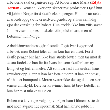
Edyta
arbeiderne skal organisere seg. At Roberts mor Maria (
Torhan
) uventet dukker opp skaper nye problemer. Også hun
vil jobbe i Norge for å skaffe ekstra penger. Hun forstår raskt
at arbeidsoppgavene er nedverdigende, og at hun samtidig
gjør det vanskelig for Robert. Hun trodde ikke hun ville savne
å undervise om poesi til skoletrøtte polske barn, men nå
forbanner hun Norge.
Arbeidsinnvandrerne går til streik. Også Ivar legger ned
arbeidet, men Robert føler at han kun har én utvei. For å
skaffe penger blir han ikke bare streikebryter, men tar imot de
ekstra fordelene han får fra Ivars far, som skaffer ham ny
leilighet og forfremmelse. Alt som var fast i tilværelsen hans
smuldrer opp. Etter at han har fortalt moren at han er homse,
når han et bunnpunkt. Moren svarer ikke der og da, men sier
senere unnskyld. Deretter forsvinner hun. Et brev forteller at
hun har reist tilbake til Polen.
Robert må ta viktige valg, og vi følger ham i filmens siste del
mot noen avgjørende spørsmål: Skal han forlate jobben i