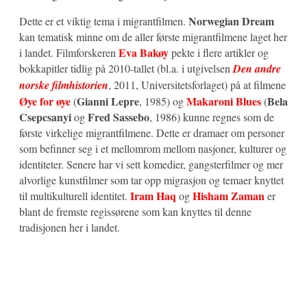
Norwegian Dream
Dette er et viktig tema i migrantfilmen.
kan tematisk minne om de aller første migrantfilmene laget her
Eva Bakøy
i landet. Filmforskeren
pekte i flere artikler og
bokkapitler tidlig på 2010-tallet (bl.a. i utgivelsen
Den andre
norske filmhistorien
, 2011, Universitetsforlaget) på at filmene
Øye for øye
Gianni Lepre
Makaroni Blues
Bela
(
, 1985) og
(
Csepcsanyi
Fred Sassebo
og
, 1986) kunne regnes som de
første virkelige migrantfilmene. Dette er dramaer om personer
som befinner seg i et mellomrom mellom nasjoner, kulturer og
identiteter. Senere har vi sett komedier, gangsterfilmer og mer
alvorlige kunstfilmer som tar opp migrasjon og temaer knyttet
Iram Haq
Hisham Zaman
til multikulturell identitet.
og
er
blant de fremste regissørene som kan knyttes til denne
tradisjonen her i landet.