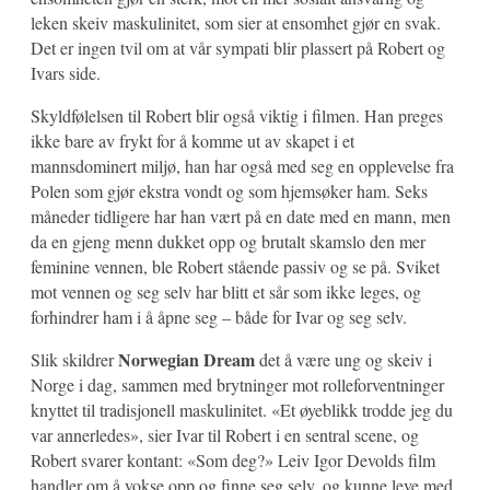
leken skeiv maskulinitet, som sier at ensomhet gjør en svak.
Det er ingen tvil om at vår sympati blir plassert på Robert og
Ivars side.
Skyldfølelsen til Robert blir også viktig i filmen. Han preges
ikke bare av frykt for å komme ut av skapet i et
mannsdominert miljø, han har også med seg en opplevelse fra
Polen som gjør ekstra vondt og som hjemsøker ham. Seks
måneder tidligere har han vært på en date med en mann, men
da en gjeng menn dukket opp og brutalt skamslo den mer
feminine vennen, ble Robert stående passiv og se på. Sviket
mot vennen og seg selv har blitt et sår som ikke leges, og
forhindrer ham i å åpne seg – både for Ivar og seg selv.
Norwegian Dream
Slik skildrer
det å være ung og skeiv i
Norge i dag, sammen med brytninger mot rolleforventninger
knyttet til tradisjonell maskulinitet. «Et øyeblikk trodde jeg du
var annerledes», sier Ivar til Robert i en sentral scene, og
Robert svarer kontant: «Som deg?» Leiv Igor Devolds film
handler om å vokse opp og finne seg selv, og kunne leve med