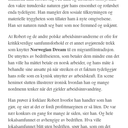
den vakre trønderske naturen gjør hans ensomhet og rotløshet
enda tydeligere. Han mangler den sosiale tilknytningen og
materielle tryggheten som tillater ham å nyte omgivelsene.
Han ser naturen rundt seg bare som noe fremmed og uskjønt.
At Robert og de andre polske arbeidsinnvandrerne er ofre for
kritikkverdige samfunnsforhold er et annet avgjørende trekk
Norwegian Dream
som knytter
til en migrantfilmtradisjon.
De utnyttes av bedriftseieren, som betaler dem mindre enn det
han ville ha måttet betale en norsk arbeider, og hans måte å
behandle sine ansatte på når streiken er et faktum tydeliggjør
hans rolle som en kynisk utnytter av arbeidskraft. En scene
henimot slutten illustrerer ironisk hvordan han og mange
nordmenn tenker når det gjelder arbeidsinnvandring.
Han prøver å forklare Robert hvorfor han handler som han
gjør, og sier at det er fordi profittmarginen er så liten. De var
nær konkurs en gang for mange år siden, sier han. Og hele
lokalsamfunnet er avhengige av bedriften. Hva ville
lokalsamfunnet blitt uten bedriften, spør han, som om det