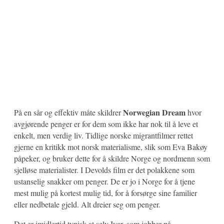
Norwegian Dream
På en sår og effektiv måte skildrer
hvor
avgjørende penger er for dem som ikke har nok til å leve et
enkelt, men verdig liv. Tidlige norske migrantfilmer rettet
gjerne en kritikk mot norsk materialisme, slik som Eva Bakøy
påpeker, og bruker dette for å skildre Norge og nordmenn som
sjelløse materialister. I Devolds film er det polakkene som
ustanselig snakker om penger. De er jo i Norge for å tjene
mest mulig på kortest mulig tid, for å forsørge sine familier
eller nedbetale gjeld. Alt dreier seg om penger.
Det er imidlertid typisk at selv Ivar, som jobber på