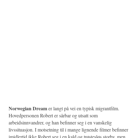
Norwegian Dream
er langt på vei en typisk migrantfilm.
Hovedpersonen Robert er sårbar og utsatt som
arbeidsinnvandrer, og han befinner seg i en vanskelig
livssituasjon. I motsetning til i mange lignende filmer befinner
imidlertid ikke Robert seg i en kald og trøstesløs storby, men