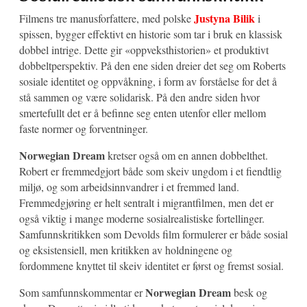
Justyna Bilik
Filmens tre manusforfattere, med polske
i
spissen, bygger effektivt en historie som tar i bruk en klassisk
dobbel intrige. Dette gir «oppveksthistorien» et produktivt
dobbeltperspektiv. På den ene siden dreier det seg om Roberts
sosiale identitet og oppvåkning, i form av forståelse for det å
stå sammen og være solidarisk. På den andre siden hvor
smertefullt det er å befinne seg enten utenfor eller mellom
faste normer og forventninger.
Norwegian Dream
kretser også om en annen dobbelthet.
Robert er fremmedgjort både som skeiv ungdom i et fiendtlig
miljø, og som arbeidsinnvandrer i et fremmed land.
Fremmedgjøring er helt sentralt i migrantfilmen, men det er
også viktig i mange moderne sosialrealistiske fortellinger.
Samfunnskritikken som Devolds film formulerer er både sosial
og eksistensiell, men kritikken av holdningene og
fordommene knyttet til skeiv identitet er først og fremst sosial.
Norwegian Dream
Som samfunnskommentar er
besk og