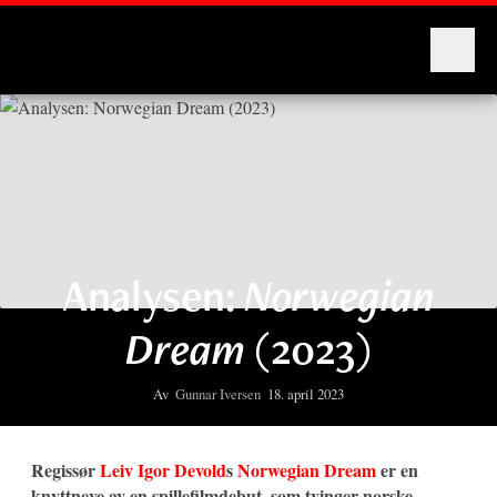
Montages
Analysen:
Norwegian
Dream
(2023)
Av
Gunnar Iversen
18. april 2023
Regissør
Leiv Igor Devold
s
Norwegian Dream
er en
knyttneve av en spillefilmdebut, som tvinger norske