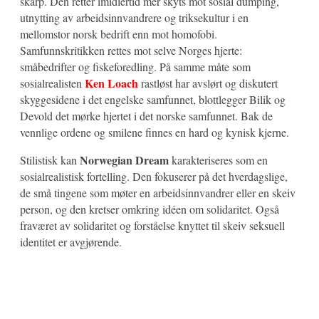
skarp. Den retter imidlertid mer skyts mot sosial dumping,
utnytting av arbeidsinnvandrere og triksekultur i en
mellomstor norsk bedrift enn mot homofobi.
Samfunnskritikken rettes mot selve Norges hjerte:
småbedrifter og fiskeforedling. På samme måte som
Ken Loach
sosialrealisten
rastløst har avslørt og diskutert
skyggesidene i det engelske samfunnet, blottlegger Bilik og
Devold det mørke hjertet i det norske samfunnet. Bak de
vennlige ordene og smilene finnes en hard og kynisk kjerne.
Norwegian Dream
Stilistisk kan
karakteriseres som en
sosialrealistisk fortelling. Den fokuserer på det hverdagslige,
de små tingene som møter en arbeidsinnvandrer eller en skeiv
person, og den kretser omkring idéen om solidaritet. Også
fraværet av solidaritet og forståelse knyttet til skeiv seksuell
identitet er avgjørende.