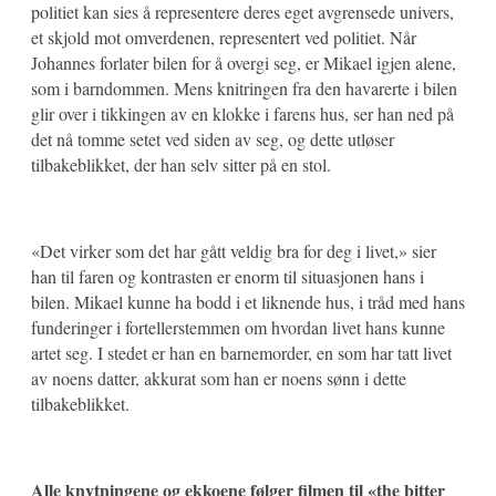
politiet kan sies å representere deres eget avgrensede univers,
et skjold mot omverdenen, representert ved politiet. Når
Johannes forlater bilen for å overgi seg, er Mikael igjen alene,
som i barndommen. Mens knitringen fra den havarerte i bilen
glir over i tikkingen av en klokke i farens hus, ser han ned på
det nå tomme setet ved siden av seg, og dette utløser
tilbakeblikket, der han selv sitter på en stol.
«Det virker som det har gått veldig bra for deg i livet,» sier
han til faren og kontrasten er enorm til situasjonen hans i
bilen. Mikael kunne ha bodd i et liknende hus, i tråd med hans
funderinger i fortellerstemmen om hvordan livet hans kunne
artet seg. I stedet er han en barnemorder, en som har tatt livet
av noens datter, akkurat som han er noens sønn i dette
tilbakeblikket.
Alle knytningene og ekkoene følger filmen til «the bitter