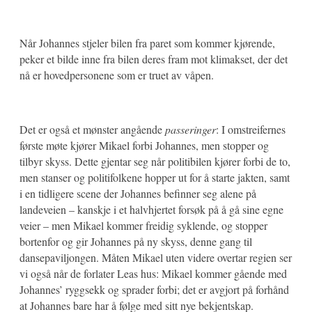
Når Johannes stjeler bilen fra paret som kommer kjørende,
peker et bilde inne fra bilen deres fram mot klimakset, der det
nå er hovedpersonene som er truet av våpen.
Det er også et mønster angående
passeringer
: I omstreifernes
første møte kjører Mikael forbi Johannes, men stopper og
tilbyr skyss. Dette gjentar seg når politibilen kjører forbi de to,
men stanser og politifolkene hopper ut for å starte jakten, samt
i en tidligere scene der Johannes befinner seg alene på
landeveien – kanskje i et halvhjertet forsøk på å gå sine egne
veier – men Mikael kommer freidig syklende, og stopper
bortenfor og gir Johannes på ny skyss, denne gang til
dansepaviljongen. Måten Mikael uten videre overtar regien ser
vi også når de forlater Leas hus: Mikael kommer gående med
Johannes’ ryggsekk og sprader forbi; det er avgjort på forhånd
at Johannes bare har å følge med sitt nye bekjentskap.