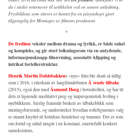
du i stedet returnerer til artikkelen ved en senere anledning.
Frysbildene som siteres er hentet fra en påsynskopi gjort
tilgjengelig for Montages av filmens produsent.
*
De fredløse
veksler mellom drama og lyrikk, er både enkel
og kompleks, og gir stort tolkningsrom via en antydende,
informasjonsknapp tilnærming, assosiativ klipping og
intrikat fortellerstruktur.
Henrik Martin Dahlsbakken
s «nye» film ble skutt så tidlig
Å vende tilbake
som i 2016, i etterkant av langfilmdebuten
Åsmund Høeg
(2015), også den med
i hovedrollen, og har til
dels et lignende meditativt preg og impresjonistisk hviling i
øyeblikkene. Særlig framstår bruken av tilbakeblikk som
meningsbærende, og understreker hvordan rollefigurenes valg
er stramt knyttet til fortidens hendelser og traumer. Det er som
om fortid og nåtid inngår i en konstant, smertefullt konkret
sameksistens.