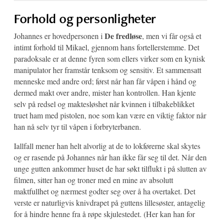
Forhold og personligheter
De fredløse
Johannes er hovedpersonen i
, men vi får også et
intimt forhold til Mikael, gjennom hans fortellerstemme. Det
paradoksale er at denne fyren som ellers virker som en kynisk
manipulator her framstår tenksom og sensitiv. Et sammensatt
menneske med andre ord; først når han får våpen i hånd og
dermed makt over andre, mister han kontrollen. Han kjente
selv på redsel og maktesløshet når kvinnen i tilbakeblikket
truet ham med pistolen, noe som kan være en viktig faktor når
han nå selv tyr til våpen i forbryterbanen.
Iallfall mener han helt alvorlig at de to lokførerne skal skytes
og er rasende på Johannes når han ikke får seg til det. Når den
unge gutten ankommer huset de har søkt tilflukt i på slutten av
filmen, sitter han og troner med en mine av absolutt
maktfullhet og nærmest godter seg over å ha overtaket. Det
verste er naturligvis knivdrapet på guttens lillesøster, antagelig
for å hindre henne fra å røpe skjulestedet. (Her kan han for