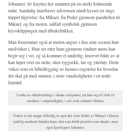
Johannes’ liv knyttes her sammen på en sterkt forløsende
måte. Samtidig innebærer sekvensen rundt kysset en slags
trippel tilgivelse: fra Mikael, fra Peder gjennom parallellen til
Mikael, og fra moren, iallfall symbolsk gjennom
kryssklippingen med tilbakeblikket.
Man fornemmer også at moren angrer i den siste scenen hun
medvirker i. Hun ser etter ham gjennom vinduet mens han
begir seg i vei, og så kommer et underlig, løsrevet bilde av at
han løper over en slette, uten ryggsekk, lue og yttertøy. Dette
virker som en billedlegging av hennes engstelse for hvordan
det skal gå med sønnen, i store vanskeligheter i en tenkt
framtid.
I enda en «håndvending» i denne seksjonen, tar hun seg til slutt til
ansiktet, i sørgmodighet, i sitt siste sekund i filmen.
Videre er det neppe tilfeldig at også det siste bildet av Mikael i filmen
tydelig markerer hånden hans, den som holdt pistolen som drepte, men
også kjærtegnet Johannes.