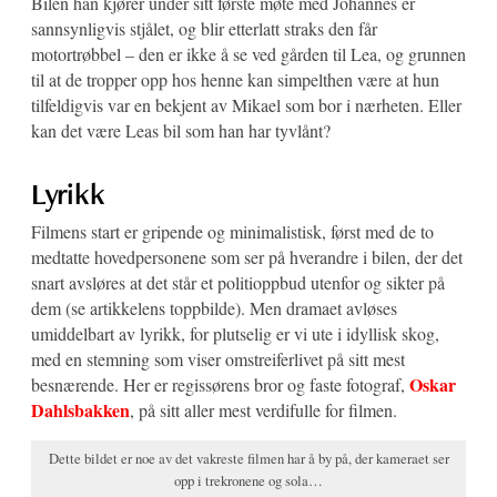
Bilen han kjører under sitt første møte med Johannes er
sannsynligvis stjålet, og blir etterlatt straks den får
motortrøbbel – den er ikke å se ved gården til Lea, og grunnen
til at de tropper opp hos henne kan simpelthen være at hun
tilfeldigvis var en bekjent av Mikael som bor i nærheten. Eller
kan det være Leas bil som han har tyvlånt?
Lyrikk
Filmens start er gripende og minimalistisk, først med de to
medtatte hovedpersonene som ser på hverandre i bilen, der det
snart avsløres at det står et politioppbud utenfor og sikter på
dem (se artikkelens toppbilde). Men dramaet avløses
umiddelbart av lyrikk, for plutselig er vi ute i idyllisk skog,
med en stemning som viser omstreiferlivet på sitt mest
Oskar
besnærende. Her er regissørens bror og faste fotograf,
Dahlsbakken
, på sitt aller mest verdifulle for filmen.
Dette bildet er noe av det vakreste filmen har å by på, der kameraet ser
opp i trekronene og sola…