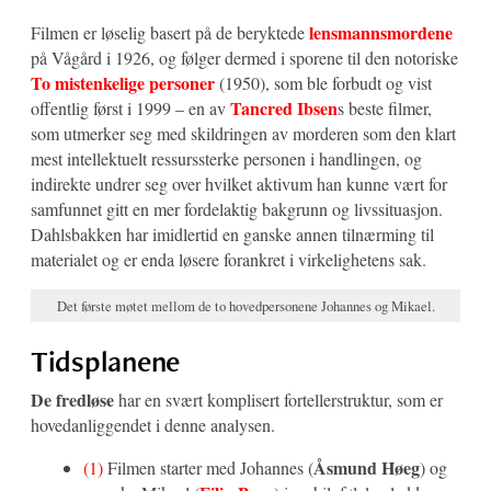
lensmannsmordene
Filmen er løselig basert på de beryktede
på Vågård i 1926, og følger dermed i sporene til den notoriske
To mistenkelige personer
(1950), som ble forbudt og vist
Tancred Ibsen
offentlig først i 1999 – en av
s beste filmer,
som utmerker seg med skildringen av morderen som den klart
mest intellektuelt ressurssterke personen i handlingen, og
indirekte undrer seg over hvilket aktivum han kunne vært for
samfunnet gitt en mer fordelaktig bakgrunn og livssituasjon.
Dahlsbakken har imidlertid en ganske annen tilnærming til
materialet og er enda løsere forankret i virkelighetens sak.
Det første møtet mellom de to hovedpersonene Johannes og Mikael.
Tidsplanene
De fredløse
har en svært komplisert fortellerstruktur, som er
hovedanliggendet i denne analysen.
Åsmund Høeg
(1)
Filmen starter med Johannes (
) og