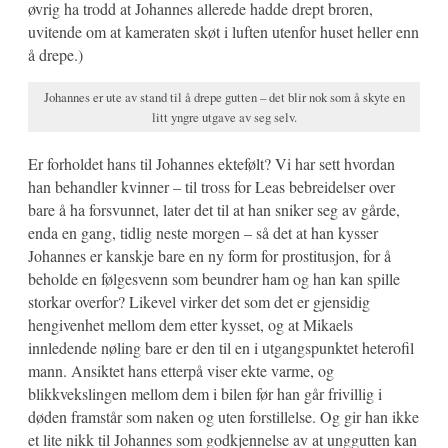
øvrig ha trodd at Johannes allerede hadde drept broren,
uvitende om at kameraten skøt i luften utenfor huset heller enn
å drepe.)
Johannes er ute av stand til å drepe gutten – det blir nok som å skyte en
litt yngre utgave av seg selv.
Er forholdet hans til Johannes ektefølt? Vi har sett hvordan
han behandler kvinner – til tross for Leas bebreidelser over
bare å ha forsvunnet, later det til at han sniker seg av gårde,
enda en gang, tidlig neste morgen – så det at han kysser
Johannes er kanskje bare en ny form for prostitusjon, for å
beholde en følgesvenn som beundrer ham og han kan spille
storkar overfor? Likevel virker det som det er gjensidig
hengivenhet mellom dem etter kysset, og at Mikaels
innledende nøling bare er den til en i utgangspunktet heterofil
mann. Ansiktet hans etterpå viser ekte varme, og
blikkvekslingen mellom dem i bilen før han går frivillig i
døden framstår som naken og uten forstillelse. Og gir han ikke
et lite nikk til Johannes som godkjennelse av at unggutten kan