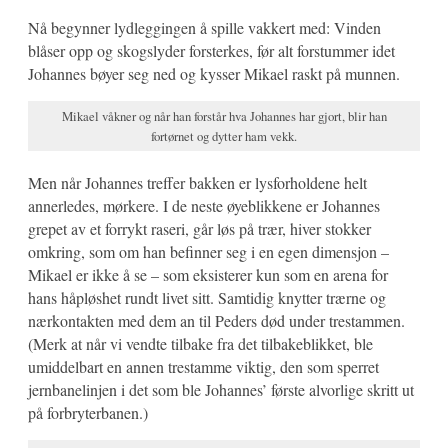
Nå begynner lydleggingen å spille vakkert med: Vinden
blåser opp og skogslyder forsterkes, før alt forstummer idet
Johannes bøyer seg ned og kysser Mikael raskt på munnen.
Mikael våkner og når han forstår hva Johannes har gjort, blir han
fortørnet og dytter ham vekk.
Men når Johannes treffer bakken er lysforholdene helt
annerledes, mørkere. I de neste øyeblikkene er Johannes
grepet av et forrykt raseri, går løs på trær, hiver stokker
omkring, som om han befinner seg i en egen dimensjon –
Mikael er ikke å se – som eksisterer kun som en arena for
hans håpløshet rundt livet sitt. Samtidig knytter trærne og
nærkontakten med dem an til Peders død under trestammen.
(Merk at når vi vendte tilbake fra det tilbakeblikket, ble
umiddelbart en annen trestamme viktig, den som sperret
jernbanelinjen i det som ble Johannes’ første alvorlige skritt ut
på forbryterbanen.)