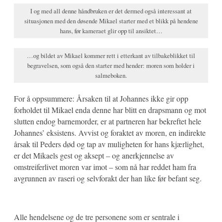
I og med all denne håndbruken er det dermed også interessant at
situasjonen med den døsende Mikael starter med et blikk på hendene
hans, før kameraet glir opp til ansiktet…
…og bildet av Mikael kommer rett i etterkant av tilbakeblikket til
begravelsen, som også den starter med hender: moren som holder i
salmeboken.
For å oppsummere: Årsaken til at Johannes ikke gir opp
forholdet til Mikael enda denne har blitt en drapsmann og mot
slutten endog barnemorder, er at partneren har bekreftet hele
Johannes’ eksistens. Avvist og foraktet av moren, en indirekte
årsak til Peders død og tap av muligheten for hans kjærlighet,
er det Mikaels gest og aksept – og anerkjennelse av
omstreiferlivet moren var imot – som nå har reddet ham fra
avgrunnen av raseri og selvforakt der han like før befant seg.
Alle hendelsene og de tre personene som er sentrale i