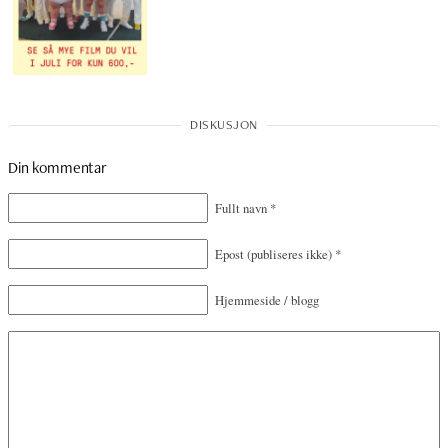
Din kommentar
Fullt navn
*
Epost
(publiseres ikke)
*
Hjemmeside / blogg