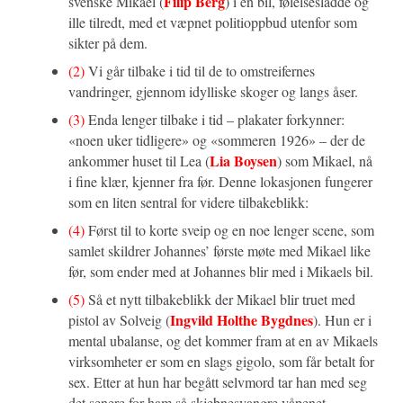
Filip Berg
svenske Mikael (
) i en bil, følelsesladde og
ille tilredt, med et væpnet politioppbud utenfor som
sikter på dem.
(2)
Vi går tilbake i tid til de to omstreifernes
vandringer, gjennom idylliske skoger og langs åser.
(3)
Enda lenger tilbake i tid – plakater forkynner:
«noen uker tidligere» og «sommeren 1926» – der de
Lia Boysen
ankommer huset til Lea (
) som Mikael, nå
i fine klær, kjenner fra før. Denne lokasjonen fungerer
som en liten sentral for videre tilbakeblikk:
(4)
Først til to korte sveip og en noe lenger scene, som
samlet skildrer Johannes’ første møte med Mikael like
før, som ender med at Johannes blir med i Mikaels bil.
(5)
Så et nytt tilbakeblikk der Mikael blir truet med
Ingvild Holthe Bygdnes
pistol av Solveig (
). Hun er i
mental ubalanse, og det kommer fram at en av Mikaels
virksomheter er som en slags gigolo, som får betalt for
sex. Etter at hun har begått selvmord tar han med seg
det senere for ham så skjebnesvangre våpenet.