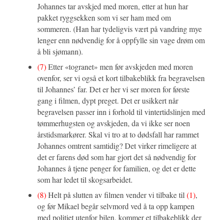
Johannes tar avskjed med moren, etter at hun har
pakket ryggsekken som vi ser ham med om
sommeren. (Han har tydeligvis vært på vandring mye
lenger enn nødvendig for å oppfylle sin vage drøm om
å bli sjømann).
(7)
Etter «togranet» men før avskjeden med moren
ovenfor, ser vi også et kort tilbakeblikk fra begravelsen
til Johannes’ far. Det er her vi ser moren for første
gang i filmen, dypt preget. Det er usikkert når
begravelsen passer inn i forhold til vintertidslinjen med
tømmerhugsten og avskjeden, da vi ikke ser noen
årstidsmarkører. Skal vi tro at to dødsfall har rammet
Johannes omtrent samtidig? Det virker rimeligere at
det er farens død som har gjort det så nødvendig for
Johannes å tjene penger for familien, og det er dette
som har ledet til skogsarbeidet.
(8)
Helt på slutten av filmen vender vi tilbake til
(1)
,
og før Mikael begår selvmord ved å ta opp kampen
med politiet utenfor bilen, kommer et tilbakeblikk der