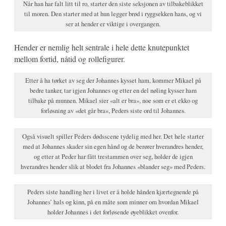
Når han har falt litt til ro, starter den siste seksjonen av tilbakeblikket
til moren. Den starter med at hun legger brød i ryggsekken hans, og vi
ser at hender er viktige i overgangen.
Hender er nemlig helt sentrale i hele dette knutepunktet
mellom fortid, nåtid og rollefigurer.
Etter å ha tørket av seg der Johannes kysset ham, kommer Mikael på
bedre tanker, tar igjen Johannes og etter en del nøling kysser ham
tilbake på munnen. Mikael sier «alt er bra», noe som er et ekko og
forløsning av «det går bra», Peders siste ord til Johannes.
Også visuelt spiller Peders dødsscene tydelig med her. Det hele starter
med at Johannes skader sin egen hånd og de berører hverandres hender,
og etter at Peder har fått trestammen over seg, holder de igjen
hverandres hender slik at blodet fra Johannes «blander seg» med Peders.
Peders siste handling her i livet er å holde hånden kjærtegnende på
Johannes’ hals og kinn, på en måte som minner om hvordan Mikael
holder Johannes i det forløsende øyeblikket ovenfor.