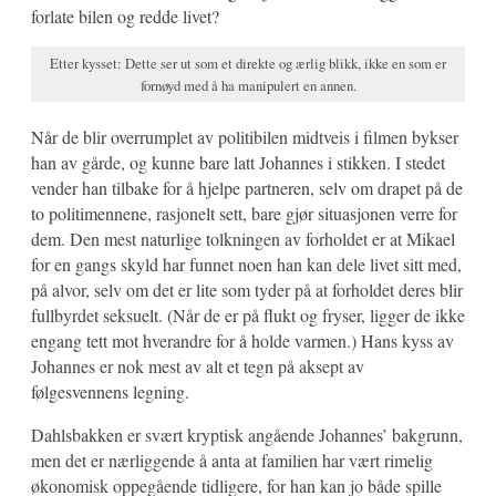
forlate bilen og redde livet?
Etter kysset: Dette ser ut som et direkte og ærlig blikk, ikke en som er
fornøyd med å ha manipulert en annen.
Når de blir overrumplet av politibilen midtveis i filmen bykser
han av gårde, og kunne bare latt Johannes i stikken. I stedet
vender han tilbake for å hjelpe partneren, selv om drapet på de
to politimennene, rasjonelt sett, bare gjør situasjonen verre for
dem. Den mest naturlige tolkningen av forholdet er at Mikael
for en gangs skyld har funnet noen han kan dele livet sitt med,
på alvor, selv om det er lite som tyder på at forholdet deres blir
fullbyrdet seksuelt. (Når de er på flukt og fryser, ligger de ikke
engang tett mot hverandre for å holde varmen.) Hans kyss av
Johannes er nok mest av alt et tegn på aksept av
følgesvennens legning.
Dahlsbakken er svært kryptisk angående Johannes’ bakgrunn,
men det er nærliggende å anta at familien har vært rimelig
økonomisk oppegående tidligere, for han kan jo både spille