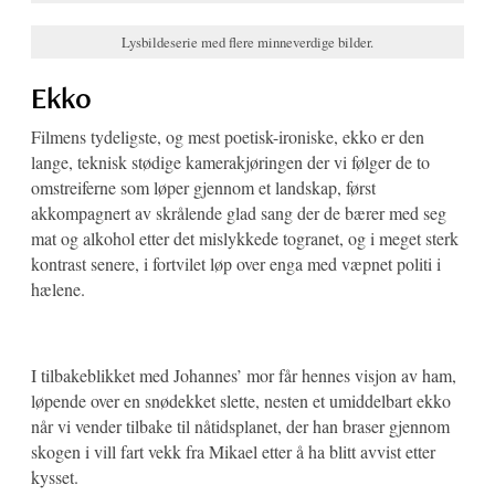
Lysbildeserie med flere minneverdige bilder.
Ekko
Filmens tydeligste, og mest poetisk-ironiske, ekko er den
lange, teknisk stødige kamerakjøringen der vi følger de to
omstreiferne som løper gjennom et landskap, først
akkompagnert av skrålende glad sang der de bærer med seg
mat og alkohol etter det mislykkede togranet, og i meget sterk
kontrast senere, i fortvilet løp over enga med væpnet politi i
hælene.
I tilbakeblikket med Johannes’ mor får hennes visjon av ham,
løpende over en snødekket slette, nesten et umiddelbart ekko
når vi vender tilbake til nåtidsplanet, der han braser gjennom
skogen i vill fart vekk fra Mikael etter å ha blitt avvist etter
kysset.