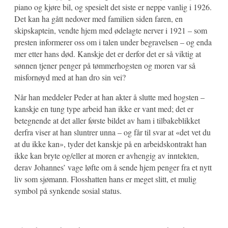
piano og kjøre bil, og spesielt det siste er neppe vanlig i 1926.
Det kan ha gått nedover med familien siden faren, en
skipskaptein, vendte hjem med ødelagte nerver i 1921 – som
presten informerer oss om i talen under begravelsen – og enda
mer etter hans død. Kanskje det er derfor det er så viktig at
sønnen tjener penger på tømmerhogsten og moren var så
misfornøyd med at han dro sin vei?
Når han meddeler Peder at han akter å slutte med hogsten –
kanskje en tung type arbeid han ikke er vant med; det er
betegnende at det aller første bildet av ham i tilbakeblikket
derfra viser at han sluntrer unna – og får til svar at «det vet du
at du ikke kan», tyder det kanskje på en arbeidskontrakt han
ikke kan bryte og/eller at moren er avhengig av inntekten,
derav Johannes’ vage løfte om å sende hjem penger fra et nytt
liv som sjømann. Flosshatten hans er meget slitt, et mulig
symbol på synkende sosial status.