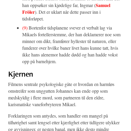
Samuel
han oppsøker sin kjødelige far, Ingmar (
Fröler
). Det er uklart når dette passer inn i
tidsforløpet.
(9)
Bortenfor tidsplanene svever et verbalt lag via
Mikaels fortellerstemme, der han deklamerer noe som
minner om dikt, framfører hyllester til naturen, eller
funderer over hvilke baner livet hans kunne tatt, hvis
ikke hans alenemor hadde dødd og han hadde vokst
opp på barnehjem.
Kjernen
Filmens sentrale psykologiske gåte er hvordan en harmløs
omstreifer som unggutten Johannes kan ende opp som
medskyldig i flere mord, som partneren til den eldre,
karismatiske vaneforbryteren Mikael.
Forklaringen som antydes, som handler om mangel på
tilhørighet samt lengsel etter kjærlighet etter tidligere ulykker
og avvisninger, er nesten banal, men ikke desto mindre