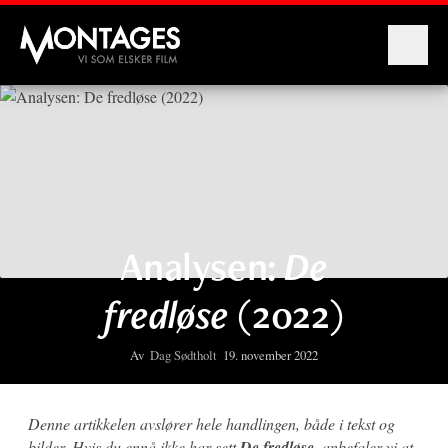
Montages
Analysen:
De
fredløse
(2022)
Av
Dag Sødtholt
19. november 2022
Denne artikkelen avslører hele handlingen, både i tekst og
bilder. Hvis du ennå ikke har sett
De fredløse
, anbefaler vi at