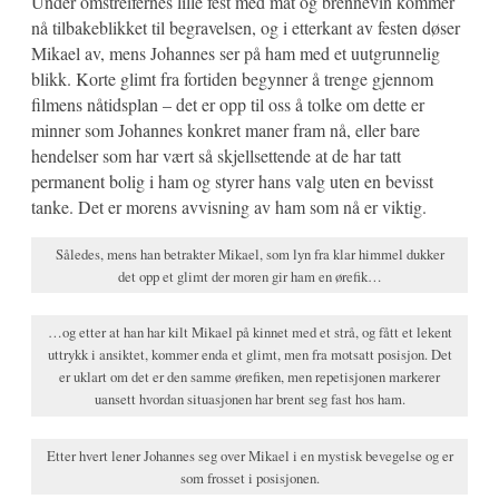
Under omstreifernes lille fest med mat og brennevin kommer
nå tilbakeblikket til begravelsen, og i etterkant av festen døser
Mikael av, mens Johannes ser på ham med et uutgrunnelig
blikk. Korte glimt fra fortiden begynner å trenge gjennom
filmens nåtidsplan – det er opp til oss å tolke om dette er
minner som Johannes konkret maner fram nå, eller bare
hendelser som har vært så skjellsettende at de har tatt
permanent bolig i ham og styrer hans valg uten en bevisst
tanke. Det er morens avvisning av ham som nå er viktig.
Således, mens han betrakter Mikael, som lyn fra klar himmel dukker
det opp et glimt der moren gir ham en ørefik…
…og etter at han har kilt Mikael på kinnet med et strå, og fått et lekent
uttrykk i ansiktet, kommer enda et glimt, men fra motsatt posisjon. Det
er uklart om det er den samme ørefiken, men repetisjonen markerer
uansett hvordan situasjonen har brent seg fast hos ham.
Etter hvert lener Johannes seg over Mikael i en mystisk bevegelse og er
som frosset i posisjonen.