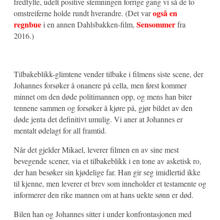
fredfylte, udelt positive stemningen forrige gang vi så de to
også en
omstreiferne holde rundt hverandre. (Det var
regnbue
Sensommer
i en annen Dahlsbakken-film,
fra
2016.)
Tilbakeblikk-glimtene vender tilbake i filmens siste scene, der
Johannes forsøker å onanere på cella, men først kommer
minnet om den døde politimannen opp, og mens han biter
tennene sammen og forsøker å kjøre på, gjør bildet av den
døde jenta det definitivt umulig. Vi aner at Johannes er
mentalt ødelagt for all framtid.
Når det gjelder Mikael, leverer filmen en av sine mest
bevegende scener, via et tilbakeblikk i en tone av asketisk ro,
der han besøker sin kjødelige far. Han gir seg imidlertid ikke
til kjenne, men leverer et brev som inneholder et testamente og
informerer den rike mannen om at hans uekte sønn er død.
Bilen han og Johannes sitter i under konfrontasjonen med