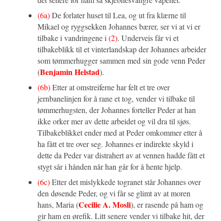
(6a)
De forlater huset til Lea, og ut fra klærne til
Mikael og ryggsekken Johannes bærer, ser vi at vi er
tilbake i vandringene i
(2)
. Underveis får vi et
tilbakeblikk til et vinterlandskap der Johannes arbeider
som tømmerhugger sammen med sin gode venn Peder
Benjamin Helstad
(
).
(6b)
Etter at omstreiferne har felt et tre over
jernbanelinjen for å rane et tog, vender vi tilbake til
tømmerhugsten, der Johannes forteller Peder at han
ikke orker mer av dette arbeidet og vil dra til sjøs.
Tilbakeblikket ender med at Peder omkommer etter å
ha fått et tre over seg. Johannes er indirekte skyld i
dette da Peder var distrahert av at vennen hadde fått et
stygt sår i hånden når han går for å hente hjelp.
(6c)
Etter det mislykkede togranet står Johannes over
den døsende Peder, og vi får se glimt av at moren
Cecilie A. Mosli
hans, Maria (
), er rasende på ham og
gir ham en ørefik. Litt senere vender vi tilbake hit, der