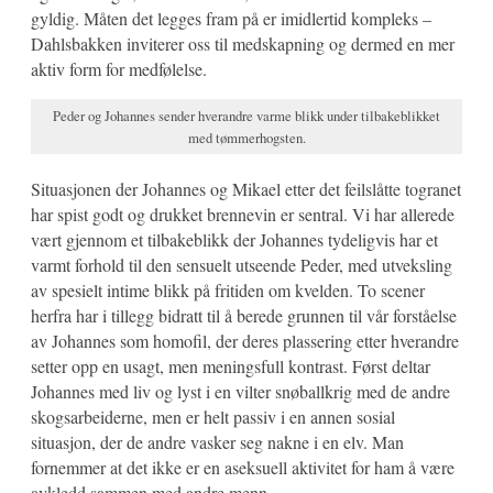
gyldig. Måten det legges fram på er imidlertid kompleks –
Dahlsbakken inviterer oss til medskapning og dermed en mer
aktiv form for medfølelse.
Peder og Johannes sender hverandre varme blikk under tilbakeblikket
med tømmerhogsten.
Situasjonen der Johannes og Mikael etter det feilslåtte togranet
har spist godt og drukket brennevin er sentral. Vi har allerede
vært gjennom et tilbakeblikk der Johannes tydeligvis har et
varmt forhold til den sensuelt utseende Peder, med utveksling
av spesielt intime blikk på fritiden om kvelden. To scener
herfra har i tillegg bidratt til å berede grunnen til vår forståelse
av Johannes som homofil, der deres plassering etter hverandre
setter opp en usagt, men meningsfull kontrast. Først deltar
Johannes med liv og lyst i en vilter snøballkrig med de andre
skogsarbeiderne, men er helt passiv i en annen sosial
situasjon, der de andre vasker seg nakne i en elv. Man
fornemmer at det ikke er en aseksuell aktivitet for ham å være
avkledd sammen med andre menn.