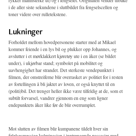
rykker mannsterke ut) og i fengselet. Originalen vender tilbake
i de aller siste sekundene i sluttbildet fra fengselscellen og
toner videre over rulletekstene.
Lukninger
Forholdet mellom hovedpersonene starter med at Mikael
kommer feiende i en lys bil og plukker opp Johannes, og
avslutter i et mørklakkert kjøretøy ute i en åker (se bildet
under), i ukjørbar stand; symbolet på mobilitet og
uavhengighet har strandet. Det sterkeste vendepunktet i
filmen, der omstreiferne blir overrasket av politiet for i resten
av fortellingen å bli jaktet av loven, er også knyttet til en
(politi)bil. Det trenger heller ikke være tilfeldig at de, som et
subtilt forvarsel, vandrer gjennom en eng som ligner
endepunktets åker like før de blir overrumplet.
Mot slutten av filmen blir kumpanene tildelt hver sin
følelsesmessige kulminasjon i inntrengende passasjer med