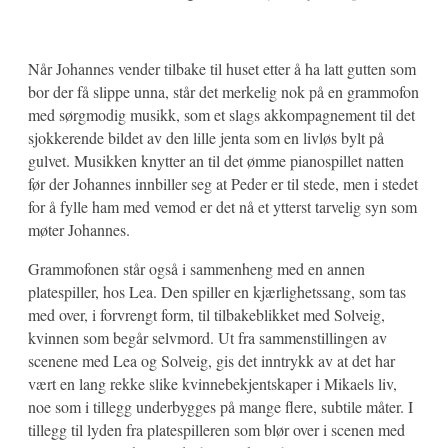
Når Johannes vender tilbake til huset etter å ha latt gutten som
bor der få slippe unna, står det merkelig nok på en grammofon
med sørgmodig musikk, som et slags akkompagnement til det
sjokkerende bildet av den lille jenta som en livløs bylt på
gulvet. Musikken knytter an til det ømme pianospillet natten
før der Johannes innbiller seg at Peder er til stede, men i stedet
for å fylle ham med vemod er det nå et ytterst tarvelig syn som
møter Johannes.
Grammofonen står også i sammenheng med en annen
platespiller, hos Lea. Den spiller en kjærlighetssang, som tas
med over, i forvrengt form, til tilbakeblikket med Solveig,
kvinnen som begår selvmord. Ut fra sammenstillingen av
scenene med Lea og Solveig, gis det inntrykk av at det har
vært en lang rekke slike kvinnebekjentskaper i Mikaels liv,
noe som i tillegg underbygges på mange flere, subtile måter. I
tillegg til lyden fra platespilleren som blør over i scenen med