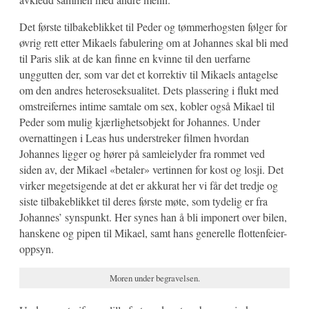
Det første tilbakeblikket til Peder og tømmerhogsten følger for
øvrig rett etter Mikaels fabulering om at Johannes skal bli med
til Paris slik at de kan finne en kvinne til den uerfarne
unggutten der, som var det et korrektiv til Mikaels antagelse
om den andres heteroseksualitet. Dets plassering i flukt med
omstreifernes intime samtale om sex, kobler også Mikael til
Peder som mulig kjærlighetsobjekt for Johannes. Under
overnattingen i Leas hus understreker filmen hvordan
Johannes ligger og hører på samleielyder fra rommet ved
siden av, der Mikael «betaler» vertinnen for kost og losji. Det
virker megetsigende at det er akkurat her vi får det tredje og
siste tilbakeblikket til deres første møte, som tydelig er fra
Johannes’ synspunkt. Her synes han å bli imponert over bilen,
hanskene og pipen til Mikael, samt hans generelle flottenfeier-
oppsyn.
Moren under begravelsen.