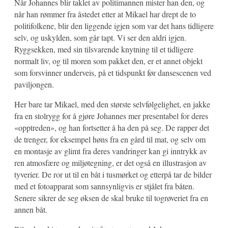
Når Johannes blir taklet av politimannen mister han den, og
når han rømmer fra åstedet etter at Mikael har drept de to
politifolkene, blir den liggende igjen som var det hans tidligere
selv, og uskylden, som går tapt. Vi ser den aldri igjen.
Ryggsekken, med sin tilsvarende knytning til et tidligere
normalt liv, og til moren som pakket den, er et annet objekt
som forsvinner underveis, på et tidspunkt før dansescenen ved
paviljongen.
Her bare tar Mikael, med den største selvfølgelighet, en jakke
fra en stolrygg for å gjøre Johannes mer presentabel for deres
«opptreden», og han fortsetter å ha den på seg. De rapper det
de trenger, for eksempel høns fra en gård til mat, og selv om
en montasje av glimt fra deres vandringer kan gi inntrykk av
ren atmosfære og miljøtegning, er det også en illustrasjon av
tyverier. De ror ut til en båt i tusmørket og etterpå tar de bilder
med et fotoapparat som sannsynligvis er stjålet fra båten.
Senere sikrer de seg øksen de skal bruke til togrøveriet fra en
annen båt.