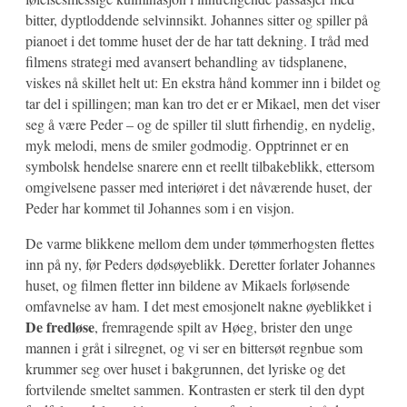
bitter, dyptloddende selvinnsikt. Johannes sitter og spiller på
pianoet i det tomme huset der de har tatt dekning. I tråd med
filmens strategi med avansert behandling av tidsplanene,
viskes nå skillet helt ut: En ekstra hånd kommer inn i bildet og
tar del i spillingen; man kan tro det er er Mikael, men det viser
seg å være Peder – og de spiller til slutt firhendig, en nydelig,
myk melodi, mens de smiler godmodig. Opptrinnet er en
symbolsk hendelse snarere enn et reellt tilbakeblikk, ettersom
omgivelsene passer med interiøret i det nåværende huset, der
Peder har kommet til Johannes som i en visjon.
De varme blikkene mellom dem under tømmerhogsten flettes
inn på ny, før Peders dødsøyeblikk. Deretter forlater Johannes
huset, og filmen fletter inn bildene av Mikaels forløsende
omfavnelse av ham. I det mest emosjonelt nakne øyeblikket i
De fredløse
, fremragende spilt av Høeg, brister den unge
mannen i gråt i silregnet, og vi ser en bittersøt regnbue som
krummer seg over huset i bakgrunnen, det lyriske og det
fortvilende smeltet sammen. Kontrasten er sterk til den dypt