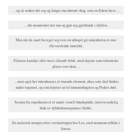
…og så senker det seg og fanger inn uberørt skog, som en Edens have…
…før mennesket trer inn og gjør seg gjeldende i idyllen.
Men når de snart beveger seg over en uthogst gir nakenheten et mer
illevarslende inntrykk.
Filmens kanskje aller mest slående bilde, med skyene som tektoniske
plater over dem…
…men også her introduseres et truende element, øksa som skal brukes
under togranet, og som knytter an til tømmerhugsten og Peders død.
Scenen fra rapsåkeren er et annet visuelt høydepunkt, med en nydelig
bruk av dybdedimensjonen i bildet.
En malerisk morgen etter overnattingen hos Lea, med nennsom refleks i
linsen.