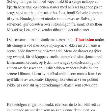
Solveig, tvinges han med våpenmakt til å synge nettopp en
kjærlighetssang, og scenen starter med Mikael liggende på en
seng, så vi tror han fortsatt er hos Lea, inntil Solveig kommer
til syne. Hundeglammet utenfor som utløses av Solveig’s
selvmord, glir dessuten over i stønningen fra samleiet mellom
Mikael og Lea, når vi vender tilbake til det tidsplanet.
Charleston
Dansescenen, der omstreiferne «lærer bort»
under
tilstelningen ved musikkpaviljongen, snakker med en annen
scene, både forover og bakover i tid. Mens de danser og føler
seg ovenpå, får vi kjappe visuelle frampek til situasjonen med
lensmannsmordene, og lyden forvrenges spøkelsesaktig mot
slutten av dansescenen. Dahlsbakken vender tilbake til den
senere i filmen, i form av et tilbakeblikk som manes fram i et
nytt tilfelle av assosiativ klipping, like etter at vi ser politiet
rykke ut i stor stil og ettersøkningsplakaten som settes opp.
Rekkefølgen er gjennomtenkt, ettersom de to har blitt sett av
en mengde mennesker, som nå kan kjenne dem igjen, og