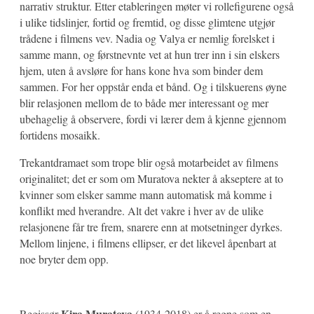
narrativ struktur. Etter etableringen møter vi rollefigurene også
i ulike tidslinjer, fortid og fremtid, og disse glimtene utgjør
trådene i filmens vev. Nadia og Valya er nemlig forelsket i
samme mann, og førstnevnte vet at hun trer inn i sin elskers
hjem, uten å avsløre for hans kone hva som binder dem
sammen. For her oppstår enda et bånd. Og i tilskuerens øyne
blir relasjonen mellom de to både mer interessant og mer
ubehagelig å observere, fordi vi lærer dem å kjenne gjennom
fortidens mosaikk.
Trekantdramaet som trope blir også motarbeidet av filmens
originalitet; det er som om Muratova nekter å akseptere at to
kvinner som elsker samme mann automatisk må komme i
konflikt med hverandre. Alt det vakre i hver av de ulike
relasjonene får tre frem, snarere enn at motsetninger dyrkes.
Mellom linjene, i filmens ellipser, er det likevel åpenbart at
noe bryter dem opp.
Kira Muratova
Regissør
(1934-2018) er å regne som en