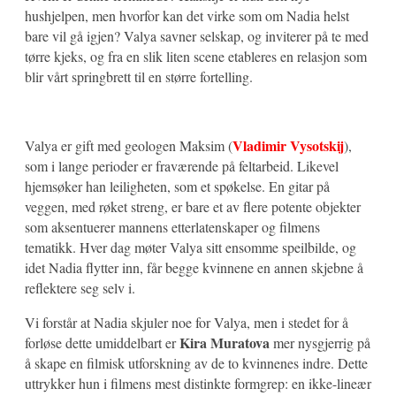
hushjelpen, men hvorfor kan det virke som om Nadia helst
bare vil gå igjen? Valya savner selskap, og inviterer på te med
tørre kjeks, og fra en slik liten scene etableres en relasjon som
blir vårt springbrett til en større fortelling.
Vladimir Vysotskij
Valya er gift med geologen Maksim (
),
som i lange perioder er fraværende på feltarbeid. Likevel
hjemsøker han leiligheten, som et spøkelse. En gitar på
veggen, med røket streng, er bare et av flere potente objekter
som aksentuerer mannens etterlatenskaper og filmens
tematikk. Hver dag møter Valya sitt ensomme speilbilde, og
idet Nadia flytter inn, får begge kvinnene en annen skjebne å
reflektere seg selv i.
Vi forstår at Nadia skjuler noe for Valya, men i stedet for å
Kira Muratova
forløse dette umiddelbart er
mer nysgjerrig på
å skape en filmisk utforskning av de to kvinnenes indre. Dette
uttrykker hun i filmens mest distinkte formgrep: en ikke-lineær