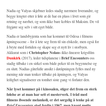
Nadia og Valyas skjebner ledes stadig nærmere hverandre, og
begge lengter etter å føle at de har en plass i livet som gir
retning og nærhet, og som ikke bare kobles til Maksim. De vil
frigjøre seg selv i sitt eget bilde.
Nadia er landsbyjenta som har kommet til Odesa i filmens
åpningsscene – for å lete seg frem til sin elskede, men også for
å bryte med fortiden og skape seg et nytt liv i storbyen.
Christopher Nolan
Akkurat som i
s ikke-lineære krigsfilm
Dunkirk
Brief Encounters
(2017), leder tidsplanene i
oss
stadig tilbake i en sirkel som både peker til en begynnelse og
en slutt. Nadias gåtefulle ansikt i døråpningen fylles med ny
mening når man tenker tilbake på åpningen, og Valyas
leilighet signaliserer en tomhet siste gang vi forlater den.
Når lyset kommer på i kinosalen, stiger det frem en sterk
følelse av at man har sett et mesterverk. I tråd med
filmens iboende melankoli, er det sørgelig å tenke på at
stod ferdig i 1967, men knapt møtte
Brief Encounters