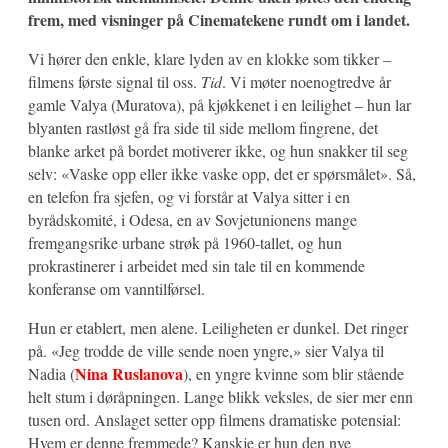
frem, med visninger på Cinematekene rundt om i landet.
Vi hører den enkle, klare lyden av en klokke som tikker –
filmens første signal til oss.
Tid
. Vi møter noenogtredve år
gamle Valya (Muratova), på kjøkkenet i en leilighet – hun lar
blyanten rastløst gå fra side til side mellom fingrene, det
blanke arket på bordet motiverer ikke, og hun snakker til seg
selv: «Vaske opp eller ikke vaske opp, det er spørsmålet». Så,
en telefon fra sjefen, og vi forstår at Valya sitter i en
byrådskomité, i Odesa, en av Sovjetunionens mange
fremgangsrike urbane strøk på 1960-tallet, og hun
prokrastinerer i arbeidet med sin tale til en kommende
konferanse om vanntilførsel.
Hun er etablert, men alene. Leiligheten er dunkel. Det ringer
på. «Jeg trodde de ville sende noen yngre,» sier Valya til
Nina Ruslanova
Nadia (
), en yngre kvinne som blir stående
helt stum i døråpningen. Lange blikk veksles, de sier mer enn
tusen ord. Anslaget setter opp filmens dramatiske potensial:
Hvem er denne fremmede? Kanskje er hun den nye