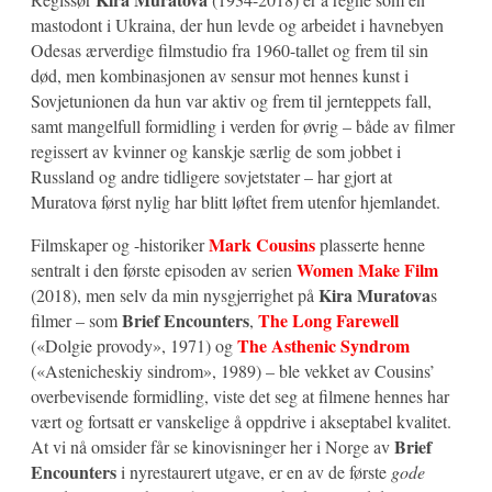
mastodont i Ukraina, der hun levde og arbeidet i havnebyen
Odesas ærverdige filmstudio fra 1960-tallet og frem til sin
død, men kombinasjonen av sensur mot hennes kunst i
Sovjetunionen da hun var aktiv og frem til jernteppets fall,
samt mangelfull formidling i verden for øvrig – både av filmer
regissert av kvinner og kanskje særlig de som jobbet i
Russland og andre tidligere sovjetstater – har gjort at
Muratova først nylig har blitt løftet frem utenfor hjemlandet.
Mark Cousins
Filmskaper og -historiker
plasserte henne
Women Make Film
sentralt i den første episoden av serien
Kira Muratova
(2018), men selv da min nysgjerrighet på
s
Brief Encounters
The Long Farewell
filmer – som
,
The Asthenic Syndrom
(«Dolgie provody», 1971) og
(«Astenicheskiy sindrom», 1989) – ble vekket av Cousins’
overbevisende formidling, viste det seg at filmene hennes har
vært og fortsatt er vanskelige å oppdrive i akseptabel kvalitet.
Brief
At vi nå omsider får se kinovisninger her i Norge av
Encounters
i nyrestaurert utgave, er en av de første
gode