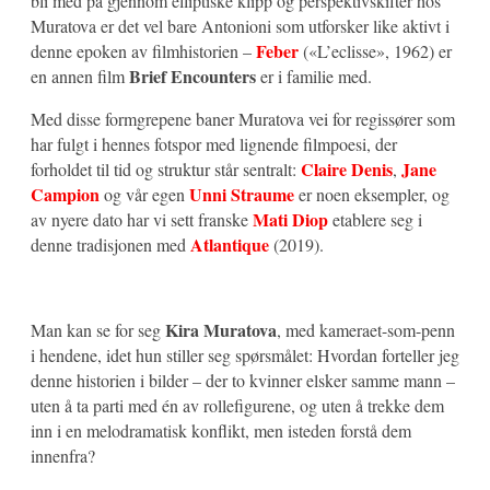
bli med på gjennom elliptiske klipp og perspektivskifter hos
Muratova er det vel bare Antonioni som utforsker like aktivt i
Feber
denne epoken av filmhistorien –
(«L’eclisse», 1962) er
Brief Encounters
en annen film
er i familie med.
Med disse formgrepene baner Muratova vei for regissører som
har fulgt i hennes fotspor med lignende filmpoesi, der
Claire Denis
Jane
forholdet til tid og struktur står sentralt:
,
Campion
Unni Straume
og vår egen
er noen eksempler, og
Mati Diop
av nyere dato har vi sett franske
etablere seg i
Atlantique
denne tradisjonen med
(2019).
Kira Muratova
Man kan se for seg
, med kameraet-som-penn
i hendene, idet hun stiller seg spørsmålet: Hvordan forteller jeg
denne historien i bilder – der to kvinner elsker samme mann –
uten å ta parti med én av rollefigurene, og uten å trekke dem
inn i en melodramatisk konflikt, men isteden forstå dem
innenfra?