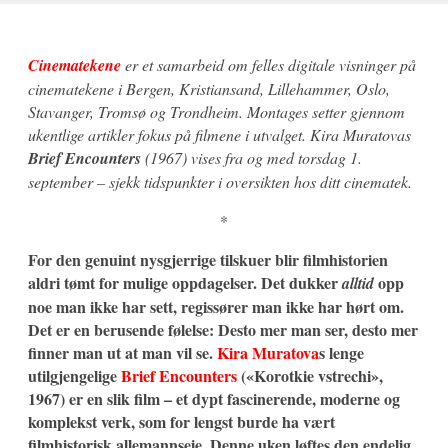
Cinematekene
er et samarbeid om felles digitale visninger på
cinematekene i Bergen, Kristiansand, Lillehammer, Oslo,
Stavanger, Tromsø og Trondheim. Montages setter gjennom
ukentlige artikler fokus på filmene i utvalget. Kira Muratovas
Brief Encounters
(1967) vises fra og med torsdag 1.
september – sjekk tidspunkter i oversikten hos ditt cinematek.
*
For den genuint nysgjerrige tilskuer blir filmhistorien
aldri tømt for mulige oppdagelser. Det dukker
opp
alltid
noe man ikke har sett, regissører man ikke har hørt om.
Det er en berusende følelse: Desto mer man ser, desto mer
finner man ut at man vil se.
Kira Muratova
s lenge
utilgjengelige
Brief Encounters
(«Korotkie vstrechi»,
1967) er en slik film – et dypt fascinerende, moderne og
komplekst verk, som for lengst burde ha vært
filmhistorisk allemannseie. Denne uken løftes den endelig