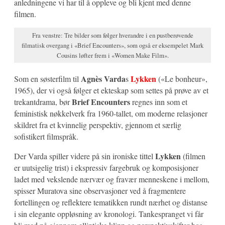
anledningene vi har til å oppleve og bli kjent med denne
filmen.
Fra venstre: Tre bilder som følger hverandre i en pustberøvende
filmatisk overgang i «Brief Encounters», som også er eksempelet Mark
Cousins løfter frem i «Women Make Film».
Agnès Varda
Lykken
Som en søsterfilm til
s
(«Le bonheur»,
1965), der vi også følger et ekteskap som settes på prøve av et
Brief Encounters
trekantdrama, bør
regnes inn som et
feministisk nøkkelverk fra 1960-tallet, om moderne relasjoner
skildret fra et kvinnelig perspektiv, gjennom et særlig
sofistikert filmspråk.
Lykken
Der Varda spiller videre på sin ironiske tittel
(filmen
er uutsigelig trist) i ekspressiv fargebruk og komposisjoner
ladet med vekslende nærvær og fravær menneskene i mellom,
spisser Muratova sine observasjoner ved å fragmentere
fortellingen og reflektere tematikken rundt nærhet og distanse
i sin elegante oppløsning av kronologi. Tankespranget vi får