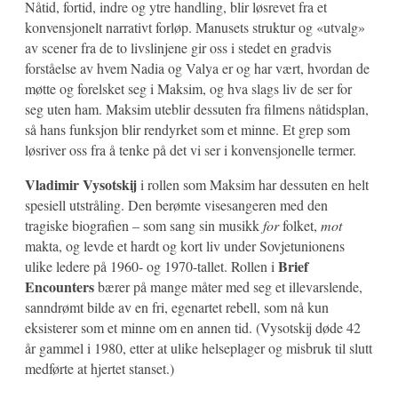
Nåtid, fortid, indre og ytre handling, blir løsrevet fra et
konvensjonelt narrativt forløp. Manusets struktur og «utvalg»
av scener fra de to livslinjene gir oss i stedet en gradvis
forståelse av hvem Nadia og Valya er og har vært, hvordan de
møtte og forelsket seg i Maksim, og hva slags liv de ser for
seg uten ham. Maksim uteblir dessuten fra filmens nåtidsplan,
så hans funksjon blir rendyrket som et minne. Et grep som
løsriver oss fra å tenke på det vi ser i konvensjonelle termer.
Vladimir Vysotskij
i rollen som Maksim har dessuten en helt
spesiell utstråling. Den berømte visesangeren med den
tragiske biografien – som sang sin musikk
for
folket,
mot
makta, og levde et hardt og kort liv under Sovjetunionens
Brief
ulike ledere på 1960- og 1970-tallet. Rollen i
Encounters
bærer på mange måter med seg et illevarslende,
sanndrømt bilde av en fri, egenartet rebell, som nå kun
eksisterer som et minne om en annen tid. (Vysotskij døde 42
år gammel i 1980, etter at ulike helseplager og misbruk til slutt
medførte at hjertet stanset.)