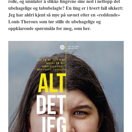
rolle, og unnlater å stikke fingrene sine ned i nettopp det
ubehagelige og tabubelagte? En ting er i hvert fall sikkert:
Jeg har aldri kjent så mye på savnet etter en «reddende»
Louis Theroux som tør stille de ubehagelige og
oppklarende spørsmåla for meg, som her.