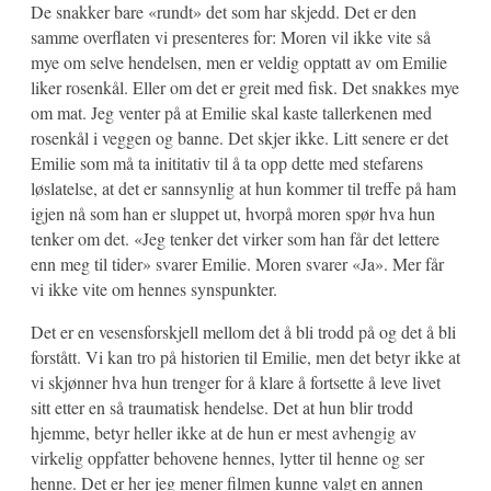
De snakker bare «rundt» det som har skjedd. Det er den
samme overflaten vi presenteres for: Moren vil ikke vite så
mye om selve hendelsen, men er veldig opptatt av om Emilie
liker rosenkål. Eller om det er greit med fisk. Det snakkes mye
om mat. Jeg venter på at Emilie skal kaste tallerkenen med
rosenkål i veggen og banne. Det skjer ikke. Litt senere er det
Emilie som må ta inititativ til å ta opp dette med stefarens
løslatelse, at det er sannsynlig at hun kommer til treffe på ham
igjen nå som han er sluppet ut, hvorpå moren spør hva hun
tenker om det. «Jeg tenker det virker som han får det lettere
enn meg til tider» svarer Emilie. Moren svarer «Ja». Mer får
vi ikke vite om hennes synspunkter.
Det er en vesensforskjell mellom det å bli trodd på og det å bli
forstått. Vi kan tro på historien til Emilie, men det betyr ikke at
vi skjønner hva hun trenger for å klare å fortsette å leve livet
sitt etter en så traumatisk hendelse. Det at hun blir trodd
hjemme, betyr heller ikke at de hun er mest avhengig av
virkelig oppfatter behovene hennes, lytter til henne og ser
henne. Det er her jeg mener filmen kunne valgt en annen