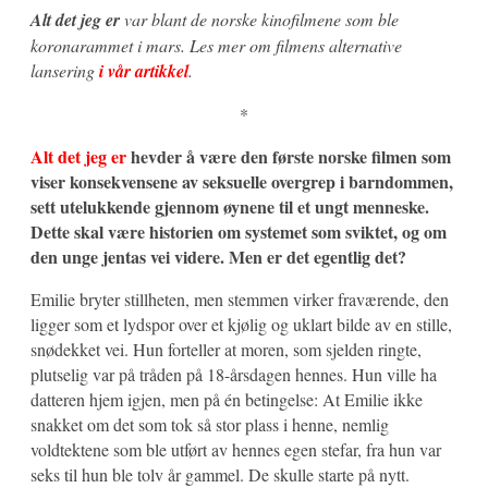
Alt det jeg er
var blant de norske kinofilmene som ble
koronarammet i mars. Les mer om filmens alternative
lansering
i vår artikkel
.
*
Alt det jeg er
hevder å være den første norske filmen som
viser konsekvensene av seksuelle overgrep i barndommen,
sett utelukkende gjennom øynene til et ungt menneske.
Dette skal være historien om systemet som sviktet, og om
den unge jentas vei videre. Men er det egentlig det?
Emilie bryter stillheten, men stemmen virker fraværende, den
ligger som et lydspor over et kjølig og uklart bilde av en stille,
snødekket vei. Hun forteller at moren, som sjelden ringte,
plutselig var på tråden på 18-årsdagen hennes. Hun ville ha
datteren hjem igjen, men på én betingelse: At Emilie ikke
snakket om det som tok så stor plass i henne, nemlig
voldtektene som ble utført av hennes egen stefar, fra hun var
seks til hun ble tolv år gammel. De skulle starte på nytt.