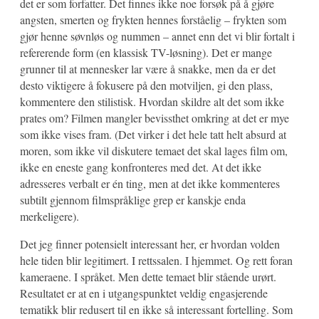
det er som forfatter. Det finnes ikke noe forsøk på å gjøre
angsten, smerten og frykten hennes forståelig – frykten som
gjør henne søvnløs og nummen – annet enn det vi blir fortalt i
refererende form (en klassisk TV-løsning). Det er mange
grunner til at mennesker lar være å snakke, men da er det
desto viktigere å fokusere på den motviljen, gi den plass,
kommentere den stilistisk. Hvordan skildre alt det som ikke
prates om? Filmen mangler bevissthet omkring at det er mye
som ikke vises fram. (Det virker i det hele tatt helt absurd at
moren, som ikke vil diskutere temaet det skal lages film om,
ikke en eneste gang konfronteres med det. At det ikke
adresseres verbalt er én ting, men at det ikke kommenteres
subtilt gjennom filmspråklige grep er kanskje enda
merkeligere).
Det jeg finner potensielt interessant her, er hvordan volden
hele tiden blir legitimert. I rettssalen. I hjemmet. Og rett foran
kameraene. I språket. Men dette temaet blir stående urørt.
Resultatet er at en i utgangspunktet veldig engasjerende
tematikk blir redusert til en ikke så interessant fortelling. Som