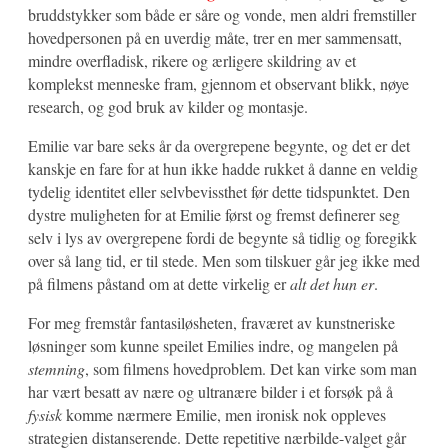
bruddstykker som både er såre og vonde, men aldri fremstiller
hovedpersonen på en uverdig måte, trer en mer sammensatt,
mindre overfladisk, rikere og ærligere skildring av et
komplekst menneske fram, gjennom et observant blikk, nøye
research, og god bruk av kilder og montasje.
Emilie var bare seks år da overgrepene begynte, og det er det
kanskje en fare for at hun ikke hadde rukket å danne en veldig
tydelig identitet eller selvbevissthet før dette tidspunktet. Den
dystre muligheten for at Emilie først og fremst definerer seg
selv i lys av overgrepene fordi de begynte så tidlig og foregikk
over så lang tid, er til stede. Men som tilskuer går jeg ikke med
på filmens påstand om at dette virkelig er
alt det hun er
.
For meg fremstår fantasiløsheten, fraværet av kunstneriske
løsninger som kunne speilet Emilies indre, og mangelen på
stemning
, som filmens hovedproblem. Det kan virke som man
har vært besatt av nære og ultranære bilder i et forsøk på å
fysisk
komme nærmere Emilie, men ironisk nok oppleves
strategien distanserende. Dette repetitive nærbilde-valget går