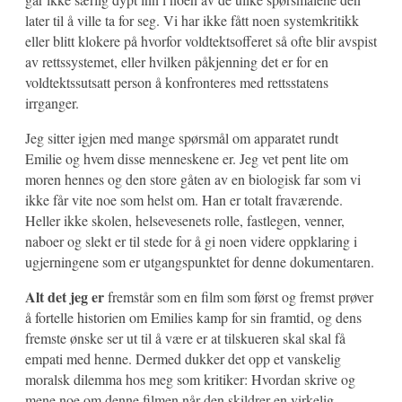
later til å ville ta for seg. Vi har ikke fått noen systemkritikk
eller blitt klokere på hvorfor voldtektsofferet så ofte blir avspist
av rettssystemet, eller hvilken påkjenning det er for en
voldtektssutsatt person å konfronteres med rettsstatens
irrganger.
Jeg sitter igjen med mange spørsmål om apparatet rundt
Emilie og hvem disse menneskene er. Jeg vet pent lite om
moren hennes og den store gåten av en biologisk far som vi
ikke får vite noe som helst om. Han er totalt fraværende.
Heller ikke skolen, helsevesenets rolle, fastlegen, venner,
naboer og slekt er til stede for å gi noen videre oppklaring i
ugjerningene som er utgangspunktet for denne dokumentaren.
Alt det jeg er
fremstår som en film som først og fremst prøver
å fortelle historien om Emilies kamp for sin framtid, og dens
fremste ønske ser ut til å være er at tilskueren skal skal få
empati med henne. Dermed dukker det opp et vanskelig
moralsk dilemma hos meg som kritiker: Hvordan skrive og
mene noe om denne filmen når den skildrer en virkelig