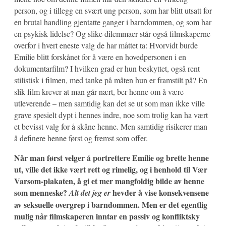
person, og i tillegg en svært ung person, som har blitt utsatt for
en brutal handling gjentatte ganger i barndommen, og som har
en psykisk lidelse? Og slike dilemmaer står også filmskaperne
overfor i hvert eneste valg de har måttet ta: Hvorvidt burde
Emilie blitt forskånet for å være en hovedpersonen i en
dokumentarfilm? I hvilken grad er hun beskyttet, også rent
stilistisk i filmen, med tanke på måten hun er framstilt på? En
slik film krever at man går nært, ber henne om å være
utleverende – men samtidig kan det se ut som man ikke ville
grave spesielt dypt i hennes indre, noe som trolig kan ha vært
et bevisst valg for å skåne henne. Men samtidig risikerer man
å definere henne først og fremst som offer.
Når man først velger å portrettere Emilie og brette henne
ut, ville det ikke vært rett og rimelig, og i henhold til Vær
Varsom-plakaten, å gi et mer mangfoldig bilde av henne
som menneske?
hevder å vise konsekvensene
Alt det jeg er
av seksuelle overgrep i barndommen. Men er det egentlig
mulig når filmskaperen inntar en passiv og konfliktsky