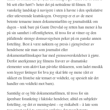
bli sett eller hørt?» heter det på nettsidene til filmen. Et
vanskelig landskap å navigere i uten å havne i den spekulative
eller utleverende krattskogen. Overgrep er et av de mest
betente temaene innen dokumentarfilm og journalistikk om
dagen – tenk bare på Gaute Drevdal og retten han mener å ha
på sin sannhet i offentligheten, til tross for at vitner og den
påfallende strenge domsavsigelsen peker på en ganske annen
fortelling. Best å være nøktern og presis i gjengivelser av
hendelsene når man som journalist eller
dokumentarfilmskaper har med grenseoverskridelser å gjøre.
Derfor anerkjenner jeg filmens fravær av dramatiske
elementer som aktivt kan påvirke tilskueren, som ladet musikk
som legger føringer for hva jeg skal føle og mene (det er
sikkert en fristelse når temaet er voldtekt, og spesielt når det
handler om voldtekt mot barn).
Samtidig er og blir dokumentarfilmen, til tross for sin
åpenbare forankring i faktiske hendelser, alltid en subjektiv
fortelling, og det er meningsløst – og risikabelt – å late som
noe annet ved å ta omveier omkring det mest betente.