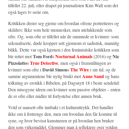
tilfellet 22. juli, eller drapet på journalisten Kim Wall som det
også lages tv-serie om.
Kritikken dreier seg gjerne om hvordan ofrene portretteres og
skildres: Ikke som hele mennesker, men utelukkende som
ofre. Og, som ofte er tilfellet når de rammede er kvinner: som
seksualiserte, døde kropper sett gjennom et sadistisk, mannlig
blikk. Dette var også kjernen i den feministiske kritikken som
Tom Ford
Nocturnal Animals
Nic
ble rettet mot
s
(2016) og
Pizzolatto
True Detective
s
, men også i fremstillingen av
David Simon
The Wire
kvinner som ofre i
s
i sin tid, og de
Aune Sand
samme argumentene ble nylig brukt mot
og hans
tolkning av erotikk i Bibelen, på Dagsnytt 18 i beste sendetid:
Den misogyne ideen om kvinner som passive objekter – enten
de er ofre eller midler til forlystelse eller annen bruk.
Vold er uansett ofte innbakt i et kulturuttrykk. Det handler
ikke om å fortrenge den, men om hvordan den får komme til
syne, og hvor bevisst kunstneren er på hvordan hen bruker
den som virkemiddel. Glemmer man å reflektere over volden