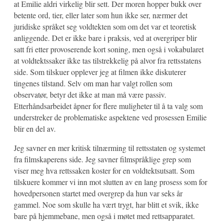
at Emilie aldri virkelig blir sett. Der moren hopper bukk over
betente ord, tier, eller later som hun ikke ser, nærmer det
juridiske språket seg voldtekten som om det var et teoretisk
anliggende. Det er ikke bare i praksis, ved at overgriper blir
satt fri etter provoserende kort soning, men også i vokabularet
at voldtektssaker ikke tas tilstrekkelig på alvor fra rettsstatens
side. Som tilskuer opplever jeg at filmen ikke diskuterer
tingenes tilstand. Selv om man har valgt rollen som
observatør, betyr det ikke at man må være passiv.
Etterhåndsarbeidet åpner for flere muligheter til å ta valg som
understreker de problematiske aspektene ved prosessen Emilie
blir en del av.
Jeg savner en mer kritisk tilnærming til rettsstaten og systemet
fra filmskaperens side. Jeg savner filmspråklige grep som
viser meg hva rettssaken koster for en voldtektsutsatt. Som
tilskuere kommer vi inn mot slutten av en lang prosess som for
hovedpersonen startet med overgrep da hun var seks år
gammel. Noe som skulle ha vært trygt, har blitt et svik, ikke
bare på hjemmebane, men også i møtet med rettsapparatet.