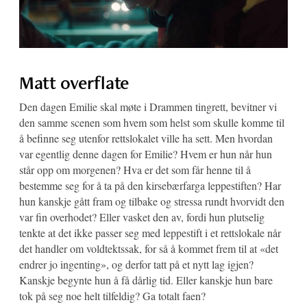
Matt overflate
Den dagen Emilie skal møte i Drammen tingrett, bevitner vi
den samme scenen som hvem som helst som skulle komme til
å befinne seg utenfor rettslokalet ville ha sett. Men hvordan
var egentlig denne dagen for Emilie? Hvem er hun når hun
står opp om morgenen? Hva er det som får henne til å
bestemme seg for å ta på den kirsebærfarga leppestiften? Har
hun kanskje gått fram og tilbake og stressa rundt hvorvidt den
var fin overhodet? Eller vasket den av, fordi hun plutselig
tenkte at det ikke passer seg med leppestift i et rettslokale når
det handler om voldtektssak, for så å kommet frem til at «det
endrer jo ingenting», og derfor tatt på et nytt lag igjen?
Kanskje begynte hun å få dårlig tid. Eller kanskje hun bare
tok på seg noe helt tilfeldig? Ga totalt faen?