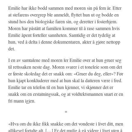
Emilie har ikke bodd sammen med moren sin på fem år. Etter
at stefarens overgrep ble anmeldt, flyttet hun ut og bodde en
stund hos den biologiske faren sin, og deretter i fosterhjem.
Moren har påstått at familien kommer til å rase sammen hvis
Emilie åpent forteller sannheten. Samtidig er det tydelig at
hun, ved å delta i denne dokumentaren, akter å gjøre nettopp
det.
I en av samtalene med moren ler Emilie over at hun gruer seg
til rettssaken neste dag. Moren svarer i et toneleie som om det
er første skoledag det er snakk om: «Gruer du deg, eller»? Før
hun kjapt konkluderer med at hun skal la datteren være i fred.
Emilie tar en telefon til en hun kjenner, vi skjønner det er
snakk om en erstatningssak, og at voldtektsmannen snart er en
fri mann igjen.
*
«Hva om du ikke fikk snakke om det vondeste i livet ditt, men
allikevel fortalte alt. […] Er det mulig å gå videre i livet uten å