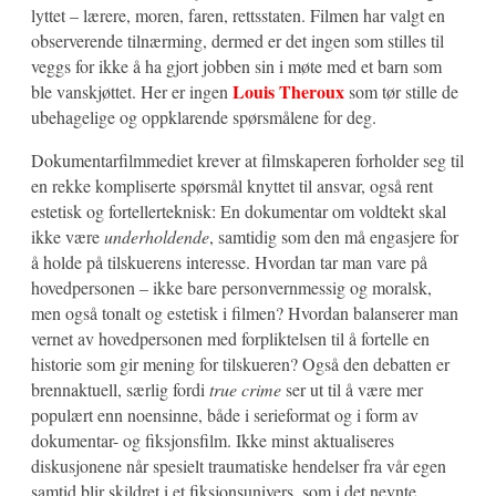
lyttet – lærere, moren, faren, rettsstaten. Filmen har valgt en
observerende tilnærming, dermed er det ingen som stilles til
veggs for ikke å ha gjort jobben sin i møte med et barn som
Louis Theroux
ble vanskjøttet. Her er ingen
som tør stille de
ubehagelige og oppklarende spørsmålene for deg.
Dokumentarfilmmediet krever at filmskaperen forholder seg til
en rekke kompliserte spørsmål knyttet til ansvar, også rent
estetisk og fortellerteknisk: En dokumentar om voldtekt skal
ikke være
underholdende
, samtidig som den må engasjere for
å holde på tilskuerens interesse. Hvordan tar man vare på
hovedpersonen – ikke bare personvernmessig og moralsk,
men også tonalt og estetisk i filmen? Hvordan balanserer man
vernet av hovedpersonen med forpliktelsen til å fortelle en
historie som gir mening for tilskueren? Også den debatten er
brennaktuell, særlig fordi
true crime
ser ut til å være mer
populært enn noensinne, både i serieformat og i form av
dokumentar- og fiksjonsfilm. Ikke minst aktualiseres
diskusjonene når spesielt traumatiske hendelser fra vår egen
samtid blir skildret i et fiksjonsunivers, som i det nevnte