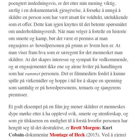
poengtert innledningsvis, er det etter min mening viktig,
særlig i en dokumentarisk gjengivelse, å forsøke å unngå å
skildre en person som har vært utsatt for voldtekt, utelukkende
som et offer. Dette kan igjen knyttes til det betente spørsmålet
om underholdningsverdi. Når man velger å fortelle en historie
om smerte og kamp, bør det være et premiss at man
engasjeres av hovedpersonen på grunn av hvem hen er. At
man viser fram hva som er særegent for det mennesket man
skildrer. At det skapes interesse og sympati for vedkommende,
og at engasjementet ikke ene og alene hviler på handlingen
som har
rammet
personen. Det er filmmediets fordel å kunne
spille på virkemidler og hoppe i tid for å skape en spenning
som samtidig er på hovedpersonens, temaets og sjangerens
premisser.
Et godt eksempel på en film jeg mener skildrer et menneskes
dype mørke etter å ha opplevd svik, smerte og utenforskap, og
som gir tilskueren en mulighet til å forstå hvorfor personen har
Brett Morgen
Kurt
hengitt seg til det destruktive, er
s
Cobain
Montage of Heck
-dokumentar
(2015). Ved å gjengi