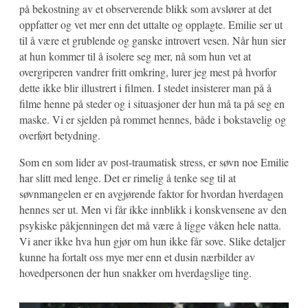
på bekostning av et observerende blikk som avslører at det
oppfatter og vet mer enn det uttalte og opplagte. Emilie ser ut
til å være et grublende og ganske introvert vesen. Når hun sier
at hun kommer til å isolere seg mer, nå som hun vet at
overgriperen vandrer fritt omkring, lurer jeg mest på hvorfor
dette ikke blir illustrert i filmen. I stedet insisterer man på å
filme henne på steder og i situasjoner der hun må ta på seg en
maske. Vi er sjelden på rommet hennes, både i bokstavelig og
overført betydning.
Som en som lider av post-traumatisk stress, er søvn noe Emilie
har slitt med lenge. Det er rimelig å tenke seg til at
søvnmangelen er en avgjørende faktor for hvordan hverdagen
hennes ser ut. Men vi får ikke innblikk i konskvensene av den
psykiske påkjenningen det må være å ligge våken hele natta.
Vi aner ikke hva hun gjør om hun ikke får sove. Slike detaljer
kunne ha fortalt oss mye mer enn et dusin nærbilder av
hovedpersonen der hun snakker om hverdagslige ting.