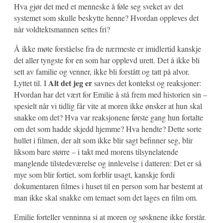
Hva gjør det med et menneske å føle seg sveket av det
systemet som skulle beskytte henne? Hvordan oppleves det
når voldtektsmannen settes fri?
Å ikke møte forståelse fra de nærmeste er imidlertid kanskje
det aller tyngste for en som har opplevd urett. Det å ikke bli
sett av familie og venner, ikke bli forstått og tatt på alvor.
Alt det jeg er
Lyttet til. I
savnes det kontekst og reaksjoner:
Hvordan har det vært for Emilie å stå frem med historien sin –
spesielt når vi tidlig får vite at moren ikke ønsker at hun skal
snakke om det? Hva var reaksjonene første gang hun fortalte
om det som hadde skjedd hjemme? Hva hendte? Dette sorte
hullet i filmen, der alt som ikke blir sagt befinner seg, blir
liksom bare større – i takt med morens tilsynelatende
manglende tilstedeværelse og innlevelse i datteren: Det er så
mye som blir fortiet, som forblir usagt, kanskje fordi
dokumentaren filmes i huset til en person som har bestemt at
man ikke skal snakke om temaet som det lages en film om.
Emilie forteller venninna si at moren og søsknene ikke forstår.