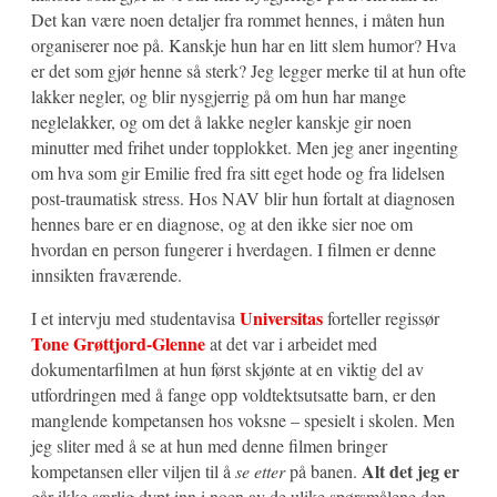
Det kan være noen detaljer fra rommet hennes, i måten hun
organiserer noe på. Kanskje hun har en litt slem humor? Hva
er det som gjør henne så sterk? Jeg legger merke til at hun ofte
lakker negler, og blir nysgjerrig på om hun har mange
neglelakker, og om det å lakke negler kanskje gir noen
minutter med frihet under topplokket. Men jeg aner ingenting
om hva som gir Emilie fred fra sitt eget hode og fra lidelsen
post-traumatisk stress. Hos NAV blir hun fortalt at diagnosen
hennes bare er en diagnose, og at den ikke sier noe om
hvordan en person fungerer i hverdagen. I filmen er denne
innsikten fraværende.
Universitas
I et intervju med studentavisa
forteller regissør
Tone Grøttjord-Glenne
at det var i arbeidet med
dokumentarfilmen at hun først skjønte at en viktig del av
utfordringen med å fange opp voldtektsutsatte barn, er den
manglende kompetansen hos voksne – spesielt i skolen. Men
jeg sliter med å se at hun med denne filmen bringer
Alt det jeg er
kompetansen eller viljen til å
se etter
på banen.
går ikke særlig dypt inn i noen av de ulike spørsmålene den