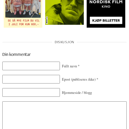
Din kommentar
Fullt navn
*
Epost
(publiseres ikke)
*
Hjemmeside / blogg