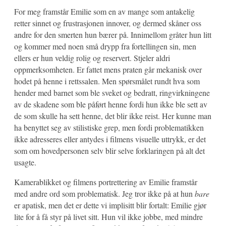
For meg framstår Emilie som en av mange som antakelig
retter sinnet og frustrasjonen innover, og dermed skåner oss
andre for den smerten hun bærer på. Innimellom gråter hun litt
og kommer med noen små drypp fra fortellingen sin, men
ellers er hun veldig rolig og reservert. Stjeler aldri
oppmerksomheten. Er fattet mens praten går mekanisk over
hodet på henne i rettssalen. Men spørsmålet rundt hva som
hender med barnet som ble sveket og bedratt, ringvirkningene
av de skadene som ble påført henne fordi hun ikke ble sett av
de som skulle ha sett henne, det blir ikke reist. Her kunne man
ha benyttet seg av stilistiske grep, men fordi problematikken
ikke adresseres eller antydes i filmens visuelle uttrykk, er det
som om hovedpersonen selv blir selve forklaringen på alt det
usagte.
Kamerablikket og filmens portrettering av Emilie framstår
med andre ord som problematisk. Jeg tror ikke på at hun
bare
er apatisk, men det er dette vi implisitt blir fortalt: Emilie gjør
lite for å få styr på livet sitt. Hun vil ikke jobbe, med mindre