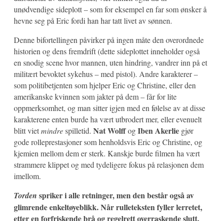
unødvendige sideplott – som for eksempel en far som ønsker å
hevne seg på Eric fordi han har tatt livet av sønnen.
Denne bifortellingen påvirker på ingen måte den overordnede
historien og dens fremdrift (dette sideplottet inneholder også
en snodig scene hvor mannen, uten hindring, vandrer inn på et
militært bevoktet sykehus – med pistol). Andre karakterer –
som politibetjenten som hjelper Eric og Christine, eller den
amerikanske kvinnen som jakter på dem – får for lite
oppmerksomhet, og man sitter igjen med en følelse av at disse
karakterene enten burde ha vært utbrodert mer, eller evenuelt
Nat Wolff
Iben Akerlie
blitt viet
mindre
spilletid.
og
gjør
gode rolleprestasjoner som henholdsvis Eric og Christine, og
kjemien mellom dem er sterk. Kanskje burde filmen ha vært
strammere klippet og med tydeligere fokus på relasjonen dem
imellom.
spriker i alle retninger, men den består også av
Torden
glimrende enkeltøyeblikk. Når rulleteksten fyller lerretet,
etter en forfriskende brå og regelrett overraskende slutt,