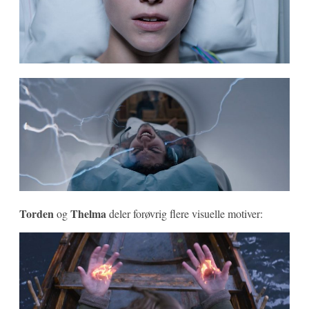
Torden
Thelma
og
deler forøvrig flere visuelle motiver: