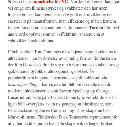
Nilsen
anmeldelse for VG
i hans
. Norske kritikere er langt på
vei enige om filmens styrker og svakheter: den har noen
logiske brister, karakterene er ikke godt nok utviklet og det
skorter litt på manusfronten, men effektene og måten kamera
Torden
fanger inn den norske naturen på, imponerer.
blir med
andre ord oppfattet som en «effektfilm» snarere enn et
velutviklet karakterdrama.
Filmhistoriker Tom Gunnings nå velkjente begrep «cinema of
attractions» – en beskrivelse av en tidlig fase av filmhistorien
der film i hovedsak dreide seg om å vise fram spektakulære og
sjokkerende øyeblikk, attraksjoner,
spetakkel
, før
populærfilmen begynte å henvende seg til publikum via
historiefortelling
– har i nyere tid blitt brukt i møte med de
moderne blockbusterne som Steven Spielberg og George
Lucas introduserte på 70-tallet. Denne type «effektfilmer» har
igjen blitt «overgått» av en ny generasjon filmskapere, som
Peter Jackson og James Cameron, og nå av skaperne bak
Marvel-filmene. Filmforsker Dick Tomasovic argumenterer for
at vi har nådd et punkt hvor filmskapere ikke lenger bruker