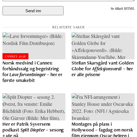
Se tillatt HTML
CANNES 2026
Norsk medvind i Cannes:
Stellan Skarsgård vant Golden
forhåndssalg og begeistring
Globe for
Affeksjonsverdi
– her
for
Lave forventninger
– her er
er alle prisene
første smakebit
Her er Patrik Syversens
Montages på plass i
podkast
Split Diopter
– sesong
Hollywood – fagdag om norsk
2 ute nå
film gjennom Oscar-helgen i