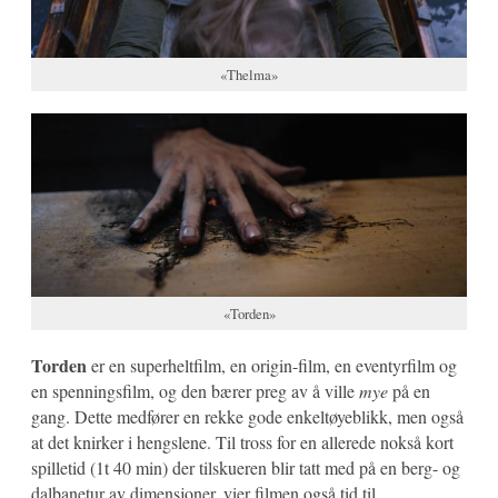
«Thelma»
«Torden»
Torden
er en superheltfilm, en origin-film, en eventyrfilm og
en spenningsfilm, og den bærer preg av å ville
mye
på en
gang. Dette medfører en rekke gode enkeltøyeblikk, men også
at det knirker i hengslene. Til tross for en allerede nokså kort
spilletid (1t 40 min) der tilskueren blir tatt med på en berg- og
dalbanetur av dimensjoner, vier filmen også tid til