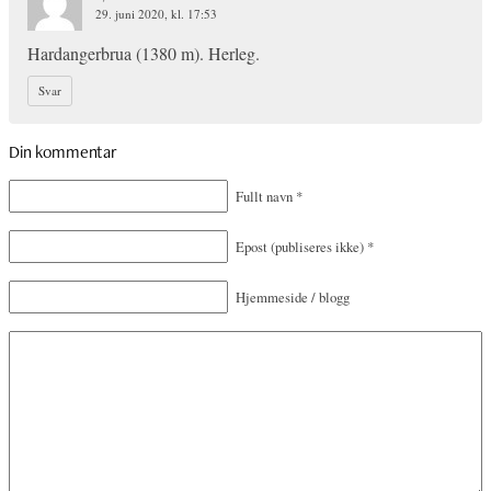
29. juni 2020, kl. 17:53
Hardangerbrua (1380 m). Herleg.
Svar
Din kommentar
Fullt navn
*
Epost
(publiseres ikke)
*
Hjemmeside / blogg