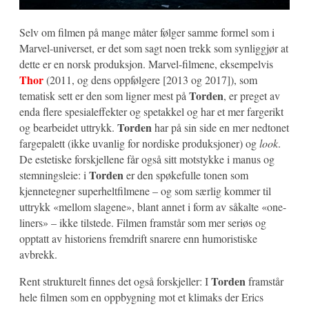
Selv om filmen på mange måter følger samme formel som i
Marvel-universet, er det som sagt noen trekk som synliggjør at
dette er en norsk produksjon. Marvel-filmene, eksempelvis
Thor
(2011, og dens oppfølgere [2013 og 2017]), som
Torden
tematisk sett er den som ligner mest på
, er preget av
enda flere spesialeffekter og spetakkel og har et mer fargerikt
Torden
og bearbeidet uttrykk.
har på sin side en mer nedtonet
fargepalett (ikke uvanlig for nordiske produksjoner) og
look
.
De estetiske forskjellene får også sitt motstykke i manus og
Torden
stemningsleie: i
er den spøkefulle tonen som
kjennetegner superheltfilmene – og som særlig kommer til
uttrykk «mellom slagene», blant annet i form av såkalte «one-
liners» – ikke tilstede. Filmen framstår som mer seriøs og
opptatt av historiens fremdrift snarere enn humoristiske
avbrekk.
Torden
Rent strukturelt finnes det også forskjeller: I
framstår
hele filmen som en oppbygning mot et klimaks der Erics