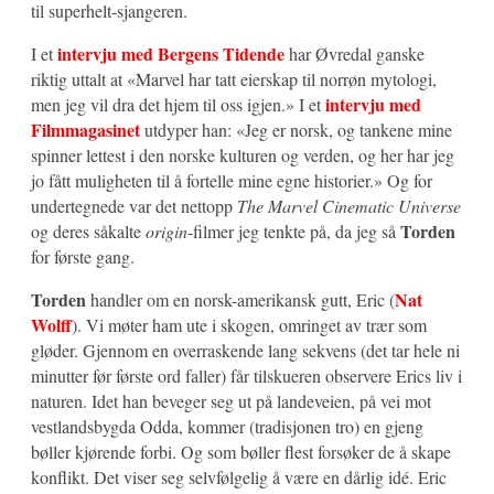
til superhelt-sjangeren.
intervju med Bergens Tidende
I et
har Øvredal ganske
riktig uttalt at «Marvel har tatt eierskap til norrøn mytologi,
intervju med
men jeg vil dra det hjem til oss igjen.» I et
Filmmagasinet
utdyper han: «Jeg er norsk, og tankene mine
spinner lettest i den norske kulturen og verden, og her har jeg
jo fått muligheten til å fortelle mine egne historier.» Og for
undertegnede var det nettopp
The Marvel Cinematic Universe
Torden
og deres såkalte
origin
-filmer jeg tenkte på, da jeg så
for første gang.
Torden
Nat
handler om en norsk-amerikansk gutt, Eric (
Wolff
). Vi møter ham ute i skogen, omringet av trær som
gløder. Gjennom en overraskende lang sekvens (det tar hele ni
minutter før første ord faller) får tilskueren observere Erics liv i
naturen. Idet han beveger seg ut på landeveien, på vei mot
vestlandsbygda Odda, kommer (tradisjonen tro) en gjeng
bøller kjørende forbi. Og som bøller flest forsøker de å skape
konflikt. Det viser seg selvfølgelig å være en dårlig idé. Eric