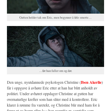
Gutten holder tak om Eric, men begynner å føle smerte…
…før han faller om og dør.
Iben Akerlie
Den unge, nyutdannede psykologen Christine (
)
får i oppgave å avhøre Eric etter at han har blitt anholdt av
politiet. Under avhøret oppdager Christine at gutten har
overnaturlige krefter som han sliter med å kontrollere. Eric
klarer å rømme fra varetekt, og Christine blir med ham for å
finne ut av hvem eller
hva
han egentlig er, samtidig som