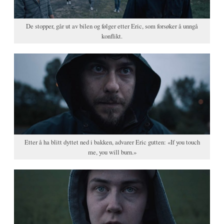
De stopper, går ut av bilen og følger etter Eric, som forsøker å unngå
konflikt.
Etter å ha blitt dyttet ned i bakken, advarer Eric gutten: «If you touch
me, you will burn.»