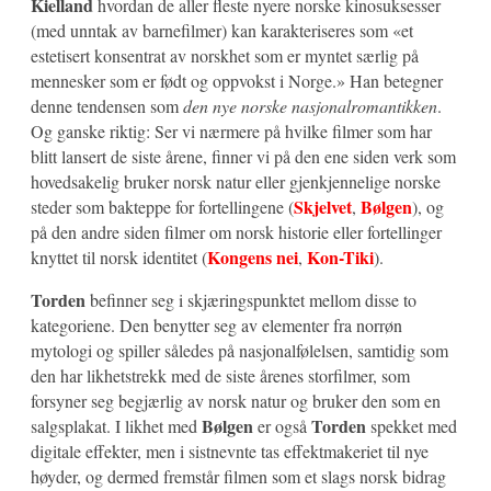
Kielland
hvordan de aller fleste nyere norske kinosuksesser
(med unntak av barnefilmer) kan karakteriseres som «et
estetisert konsentrat av norskhet som er myntet særlig på
mennesker som er født og oppvokst i Norge.» Han betegner
denne tendensen som
den nye norske nasjonalromantikken
.
Og ganske riktig: Ser vi nærmere på hvilke filmer som har
blitt lansert de siste årene, finner vi på den ene siden verk som
hovedsakelig bruker norsk natur eller gjenkjennelige norske
Skjelvet
Bølgen
steder som bakteppe for fortellingene (
,
), og
på den andre siden filmer om norsk historie eller fortellinger
Kongens nei
Kon-Tiki
knyttet til norsk identitet (
,
).
Torden
befinner seg i skjæringspunktet mellom disse to
kategoriene. Den benytter seg av elementer fra norrøn
mytologi og spiller således på nasjonalfølelsen, samtidig som
den har likhetstrekk med de siste årenes storfilmer, som
forsyner seg begjærlig av norsk natur og bruker den som en
Bølgen
Torden
salgsplakat. I likhet med
er også
spekket med
digitale effekter, men i sistnevnte tas effektmakeriet til nye
høyder, og dermed fremstår filmen som et slags norsk bidrag