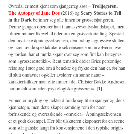
Trolljegeren
Øvredal er mest kjent som sjangerregissør –
,
The Autopsy of Jane Doe
Scary Stories to Tell
(2016) og
in the Dark
befinner seg alle innenfor grøssersjangeren.
Denne gangen opererer han i fantasy/eventyr-landskapet, men
filmen minner likevel til tider om en grøsserfortelling. Spesielt
den mystiske åpningssekvensen, den brå og aggressive slutten,
og noen av de spektakulære sekvensene som involverer uvær
og torden, har et mørkt skjær over seg som fint kan betegnes
som «grøsserestetikk». Rent tematisk dreier Erics personlige
reise seg i stor grad om å benekte og frykte den han er, før han
til slutt omfavner og/eller avslører sin sanne natur –
karakteristikker man ofte finner i det Christer Bakke Andresen
[1]
har omtalt som «den psykologiske grøsseren».
Filmen er uryddig og nekter å holde seg til én sjanger og dens
kjennetegn, men dette skaper samtidig rom for noen
forfriskende og overraskende «omveier». Åpningssekvensen
er et godt eksempel. Her blir tilskueren eksponert for en scene
som står ganske langt fra konvensjonene i den typiske origin-