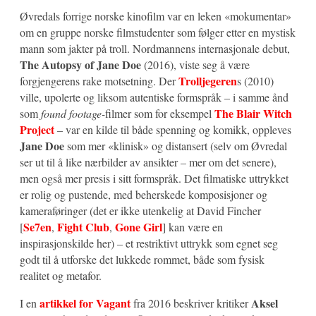
Øvredals forrige norske kinofilm var en leken «mokumentar»
om en gruppe norske filmstudenter som følger etter en mystisk
mann som jakter på troll. Nordmannens internasjonale debut,
The Autopsy of Jane Doe
(2016), viste seg å være
Trolljegeren
forgjengerens rake motsetning. Der
s (2010)
ville, upolerte og liksom autentiske formspråk – i samme ånd
The Blair Witch
som
found footage-
filmer som for eksempel
Project
– var en kilde til både spenning og komikk, oppleves
Jane Doe
som mer «klinisk» og distansert (selv om Øvredal
ser ut til å like nærbilder av ansikter – mer om det senere),
men også mer presis i sitt formspråk. Det filmatiske uttrykket
er rolig og pustende, med beherskede komposisjoner og
kameraføringer (det er ikke utenkelig at David Fincher
Se7en
Fight Club
Gone Girl
[
,
,
] kan være en
inspirasjonskilde her) – et restriktivt uttrykk som egnet seg
godt til å utforske det lukkede rommet, både som fysisk
realitet og metafor.
artikkel for Vagant
Aksel
I en
fra 2016 beskriver kritiker