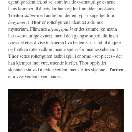
egentlige identitet, så vel som hva de overnaturlige evnene
hans kommer til å bety for ham og for framtiden, avsløres.
Torden
slutter
med andre ord der en typisk superheltfilm
Thor
begynner
. I
er rollefigurens identitet aldri noe
mysterium. Filmenes
utgangspunkt
er det samme (en mann
har overnaturlige evner), men i den gjengse superheltfilmen
ivres det etter å vise tilskueren hva helten er i stand til å gjøre
og hvilken rolle vedkommende spiller for menneskeheten. I
Thor
settes rollefiguren raskt i spill i enorme «set-pieces» der
han kjemper mot ytre, truende krefter. Thor oppfyller
Torden
skjebnen sin ved å redde verden, mens Erics skjebne i
er å vise verden hvem han er.