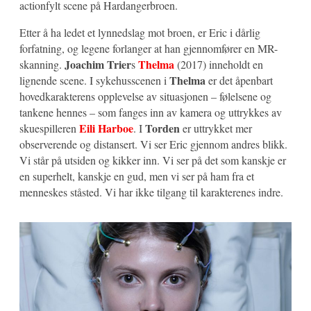
actionfylt scene på Hardangerbroen.
Etter å ha ledet et lynnedslag mot broen, er Eric i dårlig
forfatning, og legene forlanger at han gjennomfører en MR-
Joachim Trier
Thelma
skanning.
s
(2017) inneholdt en
Thelma
lignende scene. I sykehusscenen i
er det åpenbart
hovedkarakterens opplevelse av situasjonen – følelsene og
tankene hennes – som fanges inn av kamera og uttrykkes av
Eili Harboe
Torden
skuespilleren
. I
er uttrykket mer
observerende og distansert. Vi ser Eric gjennom andres blikk.
Vi står på utsiden og kikker inn. Vi ser på det som kanskje er
en superhelt, kanskje en gud, men vi ser på ham fra et
menneskes ståsted. Vi har ikke tilgang til karakterenes indre.