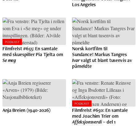
Los Angeles
PODKAST
Filmfrelst #655: En samtale
Norsk kortfilm til
med skuespiller Pia Tjelta om
Sundance! Markus Tangres
Se meg
Ivar
valgt ut blant tusenvis av
påmeldte
PODKAST
Anja Breien (1940-2026)
Filmfrelst #650: En samtale
med Joachim Trier om
Affeksjonsverdi
– del 1