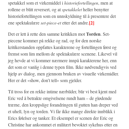
spetakkel som et virkemiddel i
historiefortellingen
, men at
rollene er blitt reversert, og at
spetakkelet
heller benytter
historiefortellingen som en unnskyldning til å presentere det
[2]
ene spektakulære
set-piece-et
etter det andre.
Torden
Det er lett å rette den samme kritikken mot
. Set-
piecene kommer på rekke og rad, og for den norske
kritikerstanden oppfattes karakterene og fortellingen først og
fremst som lim mellom de spektakulære scenene. Likevel vil
jeg hevde at vi kommer nærmere innpå karakterene her, enn
det som er vanlig i denne typen film. Ikke nødvendigvis ved
hjelp av dialog, men gjennom bruken av visuelle virkemidler.
Her er det «show, don’t tell» som gjelder.
Til tross for en rekke intime nærbilder, blir vi best kjent med
Eric ved å betrakte omgivelsene rundt ham – de glødende
trærne, den kroppslige forandringen til gutten han dreper ved
et uhell, lyn og torden. Vi får ikke mange direkte innblikk i
Erics følelser og tanker. Et eksempel er scenen der Eric og
Christine har ankommet et militært bevoktet sykehus etter en