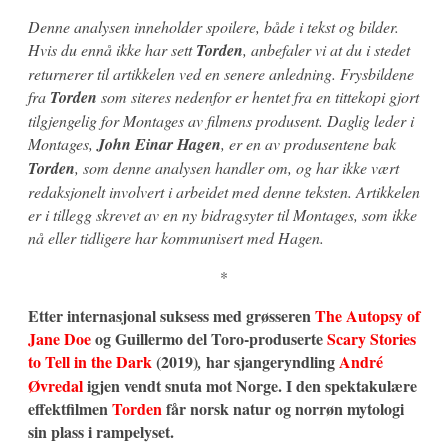
Denne analysen inneholder spoilere, både i tekst og bilder.
Hvis du ennå ikke har sett
Torden
, anbefaler vi at du i stedet
returnerer til artikkelen ved en senere anledning. Frysbildene
fra
Torden
som siteres nedenfor er hentet fra en tittekopi gjort
tilgjengelig for Montages av filmens produsent. Daglig leder i
Montages,
John Einar Hagen
, er en av produsentene bak
Torden
, som denne analysen handler om
, og har ikke vært
redaksjonelt involvert i arbeidet med denne teksten.
Artikkelen
er i tillegg skrevet av en ny bidragsyter til Montages, som ikke
nå eller tidligere har kommunisert med Hagen.
*
Etter internasjonal suksess med grøsseren
The Autopsy of
Jane Doe
og Guillermo del Toro-produserte
Scary Stories
to Tell in the Dark
(2019)
har sjangeryndling
André
,
Øvredal
igjen vendt snuta mot Norge. I den spektakulære
effektfilmen
Torden
får norsk natur og norrøn mytologi
sin plass i rampelyset.