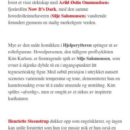
Arild Østin Ommundsen
hvert et visst slektskap med
s
Now It’s Dark
fjorårsfilm
, med den samme
Silje Salomonsen
hovedrolleinnehaveren (
) vandrende
forundret gjennom en stadig merkeligere verden.
Hjelperytteren
Mye av den snåle komikken i
springer ut av
rollefigurene. Hovedpersonen, den tidligere proffsyklisten
Silje Salomonsen
Kim Karlsen, er fremragende spilt av
, som
evner å skjenke dybde til en i utgangspunktet litt
tegneserieaktig figur. Med subtil presisjon i uttrykket uansett
scenenes varierende temperatur og tone, demonstrerer hun en
kameleonaktig evne til å endre utseende og utstråling. Kim
spilles «alvorlig», men er omgitt av et sirkus av inspirerte
karikaturer.
Henriette Steenstrup
dukker opp som engelsklærer, og ingen
kan spille forurettet som hun (og pussig nok er hun også en