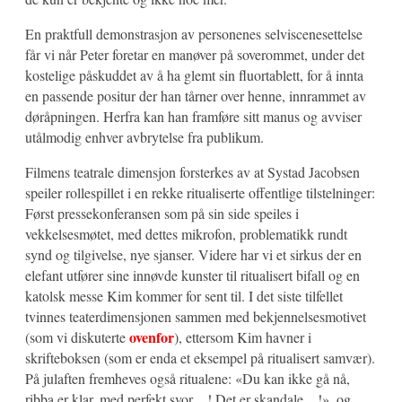
En praktfull demonstrasjon av personenes selviscenesettelse
får vi når Peter foretar en manøver på soverommet, under det
kostelige påskuddet av å ha glemt sin fluortablett, for å innta
en passende positur der han tårner over henne, innrammet av
døråpningen. Herfra kan han framføre sitt manus og avviser
utålmodig enhver avbrytelse fra publikum.
Filmens teatrale dimensjon forsterkes av at Systad Jacobsen
speiler rollespillet i en rekke ritualiserte offentlige tilstelninger:
Først pressekonferansen som på sin side speiles i
vekkelsesmøtet, med dettes mikrofon, problematikk rundt
synd og tilgivelse, nye sjanser. Videre har vi et sirkus der en
elefant utfører sine innøvde kunster til ritualisert bifall og en
katolsk messe Kim kommer for sent til. I det siste tilfellet
tvinnes teaterdimensjonen sammen med bekjennelsesmotivet
ovenfor
(som vi diskuterte
), ettersom Kim havner i
skrifteboksen (som er enda et eksempel på ritualisert samvær).
På julaften fremheves også ritualene: «Du kan ikke gå nå,
ribba er klar, med perfekt svor…! Det er skandale…!», og