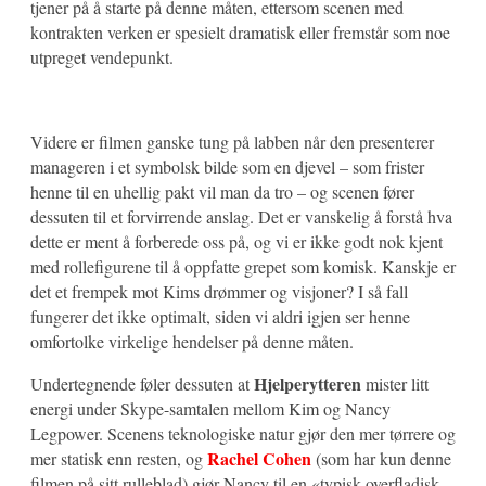
tjener på å starte på denne måten, ettersom scenen med
kontrakten verken er spesielt dramatisk eller fremstår som noe
utpreget vendepunkt.
Videre er filmen ganske tung på labben når den presenterer
manageren i et symbolsk bilde som en djevel – som frister
henne til en uhellig pakt vil man da tro – og scenen fører
dessuten til et forvirrende anslag. Det er vanskelig å forstå hva
dette er ment å forberede oss på, og vi er ikke godt nok kjent
med rollefigurene til å oppfatte grepet som komisk. Kanskje er
det et frempek mot Kims drømmer og visjoner? I så fall
fungerer det ikke optimalt, siden vi aldri igjen ser henne
omfortolke virkelige hendelser på denne måten.
Hjelperytteren
Undertegnende føler dessuten at
mister litt
energi under Skype-samtalen mellom Kim og Nancy
Legpower. Scenens teknologiske natur gjør den mer tørrere og
Rachel Cohen
mer statisk enn resten, og
(som har kun denne
filmen på sitt rulleblad) gjør Nancy til en «typisk overfladisk