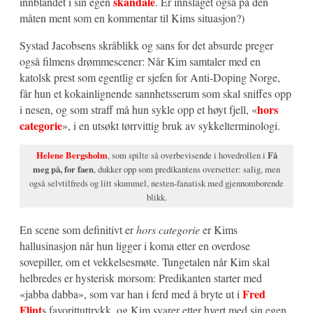
skandale
innblandet i sin egen
. Er innslaget også på den
måten ment som en kommentar til Kims situasjon?)
Systad Jacobsens skråblikk og sans for det absurde preger
også filmens drømmescener: Når Kim samtaler med en
katolsk prest som egentlig er sjefen for Anti-Doping Norge,
får hun et kokainlignende sannhetsserum som skal sniffes opp
hors
i nesen, og som straff må hun sykle opp et høyt fjell, «
categorie
», i en utsøkt tørrvittig bruk av sykkelterminologi.
Helene Bergsholm
, som spilte så overbevisende i hovedrollen i
Få
meg på, for faen
, dukker opp som predikantens oversetter: salig, men
også selvtilfreds og litt skummel, nesten-fanatisk med gjennomborende
blikk.
En scene som definitivt er
hors categorie
er Kims
hallusinasjon når hun ligger i koma etter en overdose
sovepiller, om et vekkelsesmøte. Tungetalen når Kim skal
helbredes er hysterisk morsom: Predikanten starter med
Fred
«jabba dabba», som var han i ferd med å bryte ut i
Flint
s favorittuttrykk, og Kim svarer etter hvert med sin egen