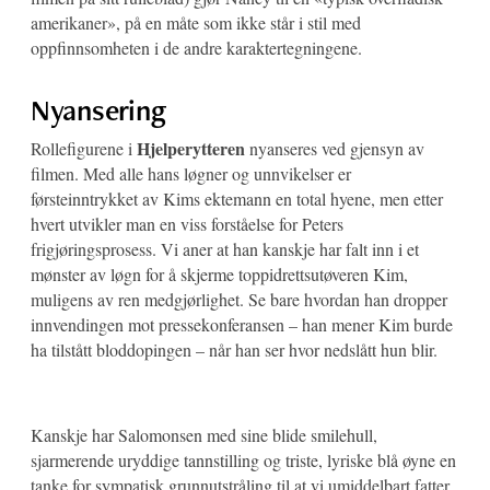
amerikaner», på en måte som ikke står i stil med
oppfinnsomheten i de andre karaktertegningene.
Nyansering
Hjelperytteren
Rollefigurene i
nyanseres ved gjensyn av
filmen. Med alle hans løgner og unnvikelser er
førsteinntrykket av Kims ektemann en total hyene, men etter
hvert utvikler man en viss forståelse for Peters
frigjøringsprosess. Vi aner at han kanskje har falt inn i et
mønster av løgn for å skjerme toppidrettsutøveren Kim,
muligens av ren medgjørlighet. Se bare hvordan han dropper
innvendingen mot pressekonferansen – han mener Kim burde
ha tilstått bloddopingen – når han ser hvor nedslått hun blir.
Kanskje har Salomonsen med sine blide smilehull,
sjarmerende uryddige tannstilling og triste, lyriske blå øyne en
tanke for sympatisk grunnutstråling til at vi umiddelbart fatter