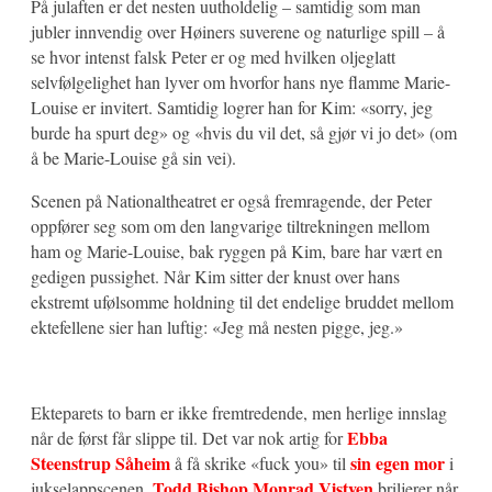
På julaften er det nesten uutholdelig – samtidig som man
jubler innvendig over Høiners suverene og naturlige spill – å
se hvor intenst falsk Peter er og med hvilken oljeglatt
selvfølgelighet han lyver om hvorfor hans nye flamme Marie-
Louise er invitert. Samtidig logrer han for Kim: «sorry, jeg
burde ha spurt deg» og «hvis du vil det, så gjør vi jo det» (om
å be Marie-Louise gå sin vei).
Scenen på Nationaltheatret er også fremragende, der Peter
oppfører seg som om den langvarige tiltrekningen mellom
ham og Marie-Louise, bak ryggen på Kim, bare har vært en
gedigen pussighet. Når Kim sitter der knust over hans
ekstremt ufølsomme holdning til det endelige bruddet mellom
ektefellene sier han luftig: «Jeg må nesten pigge, jeg.»
Ekteparets to barn er ikke fremtredende, men herlige innslag
Ebba
når de først får slippe til. Det var nok artig for
Steenstrup Såheim
sin egen mor
å få skrike «fuck you» til
i
Todd Bishop Monrad Vistven
jukselappscenen.
briljerer når