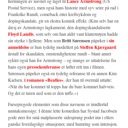
Lance Armstrong
hermingen av navnet og laget til
(US
Postal Service), men også hans historie med syv seire på rad i
Frankrike Rundt, comeback etter kreftsykdom og
dopingskandale, gir en ekstra komisk effekt. (Kim selv har en
dæsj av Armstrongs lagkamerat, den dopingskandaliserte
Floyd Landis
, som selv om han aldri vant klatretrøyen hadde
Britt Sørensen
sin
sin styrke i fjellene. Men som
påpeker i
anmeldelse
Steffen Kjærgaard
er hun tydelig modellert på
:
årstall for skandalen, omstendighetene rundt – blant annet
syklet også han for Armstrong – og mange av uttalelsene fra
pressekonferanse
hans egen
er løftet rett inn i filmen.
Sørensen påpeker også en tydelig referanse til en annen Kim
i romanen «Beatles»
Karlsen,
, der han til overmål uttalte:
«Når du har kommet til topps har du bare kommet halvveis.
Og det er turen ned som er den tøffe.»)
Farsepregede elementer som disse navnene er imidlertid
unntaksmessige. I denne lette komedien har Systad Jacobsen
gode ører for små malplasserte sidesprang podet inn i ellers
ganske hverdagslige situasjoner, med humring som intensjon.