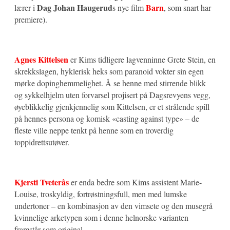
Dag Johan Haugerud
Barn
lærer i
s nye film
, som snart har
premiere).
Agnes Kittelsen
er Kims tidligere lagvenninne Grete Stein, en
skrekkslagen, hyklerisk heks som paranoid vokter sin egen
mørke dopinghemmelighet. Å se henne med stirrende blikk
og sykkelhjelm uten forvarsel projisert på Dagsrevyens vegg,
øyeblikkelig gjenkjennelig som Kittelsen, er et strålende spill
på hennes persona og komisk «casting against type» – de
fleste ville neppe tenkt på henne som en troverdig
toppidrettsutøver.
Kjersti Tveterås
er enda bedre som Kims assistent Marie-
Louise, troskyldig, fortrøstningsfull, men med lumske
undertoner – en kombinasjon av den vimsete og den musegrå
kvinnelige arketypen som i denne helnorske varianten
framstår som original.