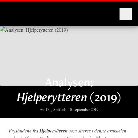
Montages
Analysen:
Hjelperytteren
(2019)
Av
Dag Sødtholt
10. september 2019
Frysbildene fra
Hjelperytteren
som siteres i denne artikkelen
er hentet fra en tittekopi gjort tilgjengelig for Montages av