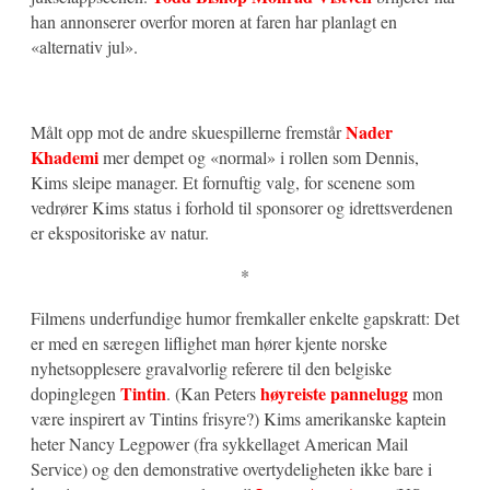
han annonserer overfor moren at faren har planlagt en
«alternativ jul».
Nader
Målt opp mot de andre skuespillerne fremstår
Khademi
mer dempet og «normal» i rollen som Dennis,
Kims sleipe manager. Et fornuftig valg, for scenene som
vedrører Kims status i forhold til sponsorer og idrettsverdenen
er ekspositoriske av natur.
*
Filmens underfundige humor fremkaller enkelte gapskratt: Det
er med en særegen liflighet man hører kjente norske
nyhetsopplesere gravalvorlig referere til den belgiske
Tintin
høyreiste pannelugg
dopinglegen
. (Kan Peters
mon
være inspirert av Tintins frisyre?) Kims amerikanske kaptein
heter Nancy Legpower (fra sykkellaget American Mail
Service) og den demonstrative overtydeligheten ikke bare i