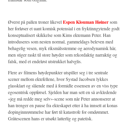
Espen Klouman Høiner
Øverst på pallen troner likevel
som
her forløser et uant komisk potensial i en fryktinngytende godt
konseptualisert skikkelse som Kims ektemann Peter. Han
introduseres som nesten normal, gammeldags beleven med
behagelig vesen, myk riksmålsstemme og aerodynamisk hår,
men stiger raskt til store høyder som rekordaktig narraktig og
falsk, med et endeløst utstrukket halvglis.
Flere av filmens høydepunkter utspiller seg i tre sentrale
scener mellom ektefellene, hvor Systad Jacobsen lykkes
glassklart og slående med å formidle essensen av en viss type
egosentrisk oppførsel. Sjelden har man sett en så avkledende
«jeg må redde meg selv»-scene som når Peter annonserer at
han trenger en pause fra ekteskapet etter å ha innsett at konas
dopinginnrømmelse har ført til katastrofe for omdømmet.
Gråtescenen hans er utsøkt latterlig og patetisk.