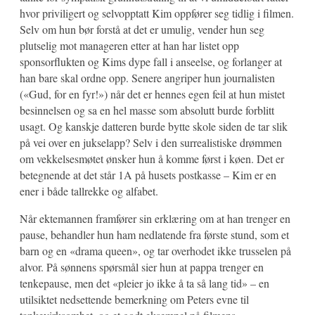
hvor priviligert og selvopptatt Kim oppfører seg tidlig i filmen.
Selv om hun bør forstå at det er umulig, vender hun seg
plutselig mot manageren etter at han har listet opp
sponsorflukten og Kims dype fall i anseelse, og forlanger at
han bare skal ordne opp. Senere angriper hun journalisten
(«Gud, for en fyr!») når det er hennes egen feil at hun mistet
besinnelsen og sa en hel masse som absolutt burde forblitt
usagt. Og kanskje datteren burde bytte skole siden de tar slik
på vei over en jukselapp? Selv i den surrealistiske drømmen
om vekkelsesmøtet ønsker hun å komme først i køen. Det er
betegnende at det står 1A på husets postkasse – Kim er en
ener i både tallrekke og alfabet.
Når ektemannen framfører sin erklæring om at han trenger en
pause, behandler hun ham nedlatende fra første stund, som et
barn og en «drama queen», og tar overhodet ikke trusselen på
alvor. På sønnens spørsmål sier hun at pappa trenger en
tenkepause, men det «pleier jo ikke å ta så lang tid» – en
utilsiktet nedsettende bemerkning om Peters evne til