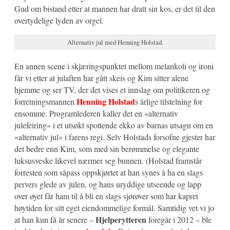
Gud om bistand etter at mannen har dratt sin kos, er det til den
overtydelige lyden av orgel.
Alternativ jul med Henning Holstad.
En annen scene i skjæringspunktet mellom melankoli og ironi
får vi etter at julaften har gått skeis og Kim sitter alene
hjemme og ser TV, der det vises et innslag om politikeren og
Henning Holstad
forretningsmannen
s årlige tilstelning for
ensomme. Programlederen kaller det en «alternativ
julefeiring» i et utsøkt spottende ekko av barnas utsagn om en
«alternativ jul» i farens regi. Selv Holstads forsofne gjester har
det bedre enn Kim, som med sin berømmelse og elegante
luksusveske likevel nærmer seg bunnen. (Holstad framstår
forresten som såpass oppskjørtet at han synes å ha en slags
pervers glede av julen, og hans uryddige utseende og lapp
over øyet får ham til å bli en slags sjørøver som har kapret
høytiden for sitt eget eiendommelige formål. Samtidig vet vi jo
Hjelperytteren
at han kun få år senere –
foregår i 2012 – ble