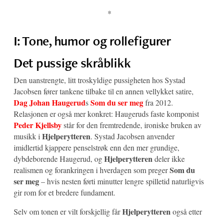
*
I: Tone, humor og rollefigurer
Det pussige skråblikk
Den uanstrengte, litt troskyldige pussigheten hos Systad
Jacobsen fører tankene tilbake til en annen vellykket satire,
Dag Johan Haugerud
Som du ser meg
s
fra 2012.
Relasjonen er også mer konkret: Haugeruds faste komponist
Peder Kjellsby
står for den fremtredende, ironiske bruken av
Hjelperytteren
musikk i
. Systad Jacobsen anvender
imidlertid kjappere penselstrøk enn den mer grundige,
Hjelperytteren
dybdeborende Haugerud, og
deler ikke
Som du
realismen og forankringen i hverdagen som preger
ser meg
– hvis nesten førti minutter lengre spilletid naturligvis
gir rom for et bredere fundament.
Hjelperytteren
Selv om tonen er vilt forskjellig får
også etter