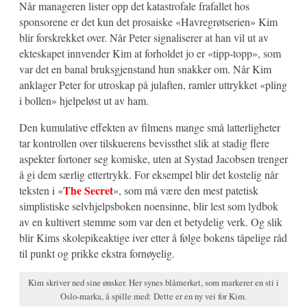
Når manageren lister opp det katastrofale frafallet hos
sponsorene er det kun det prosaiske «Havregrøtserien» Kim
blir forskrekket over. Når Peter signaliserer at han vil ut av
ekteskapet innvender Kim at forholdet jo er «tipp-topp», som
var det en banal bruksgjenstand hun snakker om. Når Kim
anklager Peter for utroskap på julaften, ramler uttrykket «pling
i bollen» hjelpeløst ut av ham.
Den kumulative effekten av filmens mange små latterligheter
tar kontrollen over tilskuerens bevissthet slik at stadig flere
aspekter fortoner seg komiske, uten at Systad Jacobsen trenger
å gi dem særlig ettertrykk. For eksempel blir det kostelig når
The Secret
teksten i «
», som må være den mest patetisk
simplistiske selvhjelpsboken noensinne, blir lest som lydbok
av en kultivert stemme som var den et betydelig verk. Og slik
blir Kims skolepikeaktige iver etter å følge bokens tåpelige råd
til punkt og prikke ekstra fornøyelig.
Kim skriver ned sine ønsker. Her synes blåmerket, som markerer en sti i
Oslo-marka, å spille med: Dette er en ny vei for Kim.