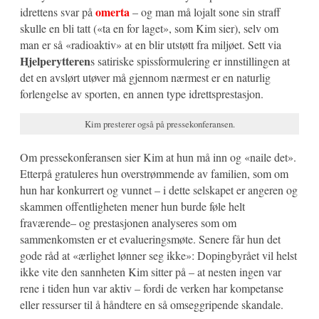
omerta
idrettens svar på
– og man må lojalt sone sin straff
skulle en bli tatt («ta en for laget», som Kim sier), selv om
man er så «radioaktiv» at en blir utstøtt fra miljøet. Sett via
Hjelperytteren
s satiriske spissformulering er innstillingen at
det en avslørt utøver må gjennom nærmest er en naturlig
forlengelse av sporten, en annen type idrettsprestasjon.
Kim presterer også på pressekonferansen.
Om pressekonferansen sier Kim at hun må inn og «naile det».
Etterpå gratuleres hun overstrømmende av familien, som om
hun har konkurrert og vunnet – i dette selskapet er angeren og
skammen offentligheten mener hun burde føle helt
fraværende– og prestasjonen analyseres som om
sammenkomsten er et evalueringsmøte. Senere får hun det
gode råd at «ærlighet lønner seg ikke»: Dopingbyrået vil helst
ikke vite den sannheten Kim sitter på – at nesten ingen var
rene i tiden hun var aktiv – fordi de verken har kompetanse
eller ressurser til å håndtere en så omseggripende skandale.