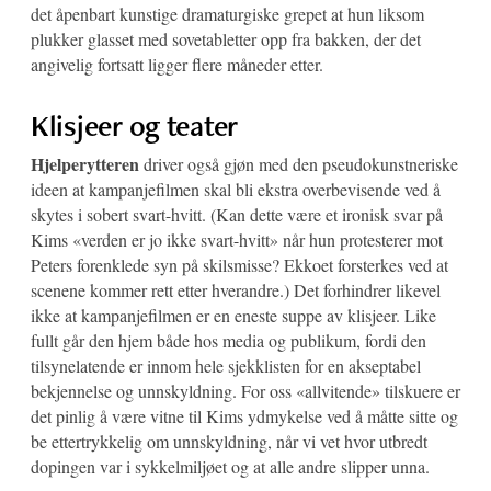
det åpenbart kunstige dramaturgiske grepet at hun liksom
plukker glasset med sovetabletter opp fra bakken, der det
angivelig fortsatt ligger flere måneder etter.
Klisjeer og teater
Hjelperytteren
driver også gjøn med den pseudokunstneriske
ideen at kampanjefilmen skal bli ekstra overbevisende ved å
skytes i sobert svart-hvitt. (Kan dette være et ironisk svar på
Kims «verden er jo ikke svart-hvitt» når hun protesterer mot
Peters forenklede syn på skilsmisse? Ekkoet forsterkes ved at
scenene kommer rett etter hverandre.) Det forhindrer likevel
ikke at kampanjefilmen er en eneste suppe av klisjeer. Like
fullt går den hjem både hos media og publikum, fordi den
tilsynelatende er innom hele sjekklisten for en akseptabel
bekjennelse og unnskyldning. For oss «allvitende» tilskuere er
det pinlig å være vitne til Kims ydmykelse ved å måtte sitte og
be ettertrykkelig om unnskyldning, når vi vet hvor utbredt
dopingen var i sykkelmiljøet og at alle andre slipper unna.