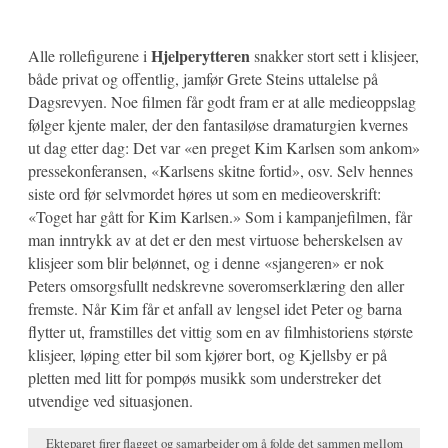
Hjelperytteren
Alle rollefigurene i
snakker stort sett i klisjeer,
både privat og offentlig, jamfør Grete Steins uttalelse på
Dagsrevyen. Noe filmen får godt fram er at alle medieoppslag
følger kjente maler, der den fantasiløse dramaturgien kvernes
ut dag etter dag: Det var «en preget Kim Karlsen som ankom»
pressekonferansen, «Karlsens skitne fortid», osv. Selv hennes
siste ord før selvmordet høres ut som en medieoverskrift:
«Toget har gått for Kim Karlsen.» Som i kampanjefilmen, får
man inntrykk av at det er den mest virtuose beherskelsen av
klisjeer som blir belønnet, og i denne «sjangeren» er nok
Peters omsorgsfullt nedskrevne soveromserklæring den aller
fremste. Når Kim får et anfall av lengsel idet Peter og barna
flytter ut, framstilles det vittig som en av filmhistoriens største
klisjeer, løping etter bil som kjører bort, og Kjellsby er på
pletten med litt for pompøs musikk som understreker det
utvendige ved situasjonen.
Ekteparet firer flagget og samarbeider om å folde det sammen mellom