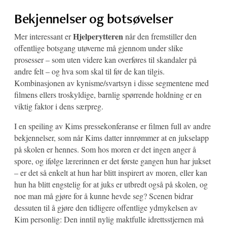
Bekjennelser og botsøvelser
Hjelperytteren
Mer interessant er
når den fremstiller den
offentlige botsgang utøverne må gjennom under slike
prosesser – som uten videre kan overføres til skandaler på
andre felt – og hva som skal til før de kan tilgis.
Kombinasjonen av kynisme/svartsyn i disse segmentene med
filmens ellers troskyldige, barnlig spørrende holdning er en
viktig faktor i dens særpreg.
I en speiling av Kims pressekonferanse er filmen full av andre
bekjennelser, som når Kims datter innrømmer at en jukselapp
på skolen er hennes. Som hos moren er det ingen anger å
spore, og ifølge lærerinnen er det første gangen hun har jukset
– er det så enkelt at hun har blitt inspirert av moren, eller kan
hun ha blitt engstelig for at juks er utbredt også på skolen, og
noe man må gjøre for å kunne hevde seg? Scenen bidrar
dessuten til å gjøre den tidligere offentlige ydmykelsen av
Kim personlig: Den inntil nylig maktfulle idrettsstjernen må