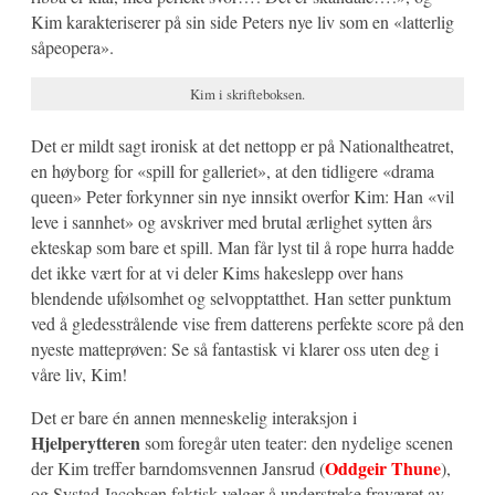
Kim karakteriserer på sin side Peters nye liv som en «latterlig
såpeopera».
Kim i skrifteboksen.
Det er mildt sagt ironisk at det nettopp er på Nationaltheatret,
en høyborg for «spill for galleriet», at den tidligere «drama
queen» Peter forkynner sin nye innsikt overfor Kim: Han «vil
leve i sannhet» og avskriver med brutal ærlighet sytten års
ekteskap som bare et spill. Man får lyst til å rope hurra hadde
det ikke vært for at vi deler Kims hakeslepp over hans
blendende ufølsomhet og selvopptatthet. Han setter punktum
ved å gledesstrålende vise frem datterens perfekte score på den
nyeste matteprøven: Se så fantastisk vi klarer oss uten deg i
våre liv, Kim!
Det er bare én annen menneskelig interaksjon i
Hjelperytteren
som foregår uten teater: den nydelige scenen
Oddgeir Thune
der Kim treffer barndomsvennen Jansrud (
),
og Systad Jacobsen faktisk velger å understreke fraværet av