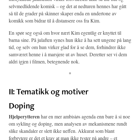
selvmedlidende komisk – og det at nedturen hennes har gått
så til de grader på skinner skaper enda en undertone av
komikk som bidrar til å distansere oss fra Kim.
En spør seg også om hvor nært Kim egentlig er knyttet til
barna sine. På julaften synes hun ikke å ha sett ungene på lang
tid, og selv om hun virker glad for å se dem, forhindrer ikke
samværet henne i å marsjere ut av huset. Deretter ser vi dem
aldri igjen i filmen, betegnende nok.
*
II: Tematikk og motiver
Doping
Hjelperytteren
har en mer ambisiøs agenda enn bare å si noe
om sykling og doping, men analysen av mekanismene rundt
slike skandaler er slett ikke ueffen. Akkurat som blant
forbrytere er det et krav at man ikke tyster på andre – et