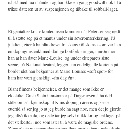
nå stå med lua i hånden og har ikke en gang goodwill nok til å
trikse datteren ut av suspensjonen og tilbake til softball-laget.
Et genialt ekko av konferansen kommer når Peter ser seg nødt
til å støtte seg på et manus under sin soveromserklæring. På
julaften, etter å ha blitt drevet fra skanse til skanse som var han
en dopingmistenkt med dårlige bortforklaringer, innrømmer
han at han dater Marie-Louise, og under ekteparets siste
scene, på Nationaltheatret, legger han endelig alle kortene på
bordet idet han bekjenner at Marie-Louises «soft spot» for
ham har vært gjensidig, «fra dag én».
Blant filmens bekjennelser, er det mange som ikke er
ektefølte. Grete Stein innrømmer på Dagsrevyen å ha tidd
stille om sitt kjennskap til Kims doping i årevis og sier «i
ettertid så ser jeg jo at jeg burde ha sagt noe, men det jo gjorde
jeg altså ikke da, og dette tar jeg selvkritikk for og beklager på
det sterkeste», noe som later til å være de magiske ordene.
Kims glatte manager «legger seg flat» over at han i månedsvis