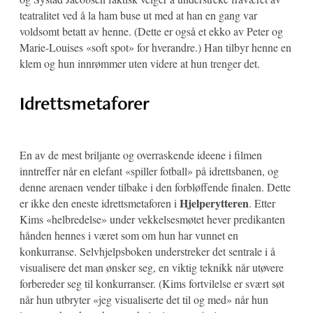
teatralitet ved å la ham buse ut med at han en gang var
voldsomt betatt av henne. (Dette er også et ekko av Peter og
Marie-Louises «soft spot» for hverandre.) Han tilbyr henne en
klem og hun innrømmer uten videre at hun trenger det.
Idrettsmetaforer
En av de mest briljante og overraskende ideene i filmen
inntreffer når en elefant «spiller fotball» på idrettsbanen, og
denne arenaen vender tilbake i den forbløffende finalen. Dette
Hjelperytteren
er ikke den eneste idrettsmetaforen i
. Etter
Kims «helbredelse» under vekkelsesmøtet hever predikanten
hånden hennes i været som om hun har vunnet en
konkurranse. Selvhjelpsboken understreker det sentrale i å
visualisere det man ønsker seg, en viktig teknikk når utøvere
forbereder seg til konkurranser. (Kims fortvilelse er svært søt
når hun utbryter «jeg visualiserte det til og med» når hun