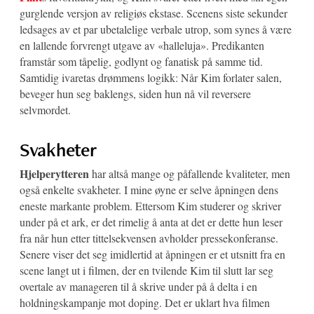
gurglende versjon av religiøs ekstase. Scenens siste sekunder
ledsages av et par ubetalelige verbale utrop, som synes å være
en lallende forvrengt utgave av «halleluja». Predikanten
framstår som tåpelig, godlynt og fanatisk på samme tid.
Samtidig ivaretas drømmens logikk: Når Kim forlater salen,
beveger hun seg baklengs, siden hun nå vil reversere
selvmordet.
Svakheter
Hjelperytteren
har altså mange og påfallende kvaliteter, men
også enkelte svakheter. I mine øyne er selve åpningen dens
eneste markante problem. Ettersom Kim studerer og skriver
under på et ark, er det rimelig å anta at det er dette hun leser
fra når hun etter tittelsekvensen avholder pressekonferanse.
Senere viser det seg imidlertid at åpningen er et utsnitt fra en
scene langt ut i filmen, der en tvilende Kim til slutt lar seg
overtale av manageren til å skrive under på å delta i en
holdningskampanje mot doping. Det er uklart hva filmen