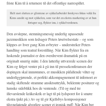
friste Kim til å returnere til det offentlige narrespillet.
Helt mot slutten av glimtene av sykkelarbeidet forskyves fokus vekk fra
Kims ansikt og mot sykkelen, som var det en ekstra markering av at hun
fortaper seg, flykter inn, i sykkelverdenen.
Den avslepne, stemningsmessig underlig upassende
jazzmusikken som ledsager Peters løsrivelsestale – og som
klippes av hver gang Kim avbryter – understreker Peters
handling som teatral forestilling. Når Kim flykter fra en
luskende journalist er den overdrevent dramatisk på en
originalt snurrig måte. I den latterlig uttværede scenen der
Kim og følget venter på å gå inn til pressekonferansen der
dopingen skal innrømmes, er musikken påfallende vilter og
underliggjørende, et perfekt akkompagnement til infernoet av
stadig skiftende stramme ansiktsuttrykk, beklemte positurer og
lumske sideblikk hos de ventende. (Til og med tre
illevarslende kråkeskrik er lagt til på lydsporet for å smøre
ekstra tjukt på.) Av og til gir Kjellsbys komposisjoner
tilsynelatende alvorlige scener et ironisk puff: Når Kim ber