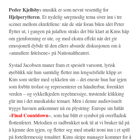
Peder Kjellsby
s musikk er som nevnt vesentlig for
Hjelperytteren
. Et nydelig sørgmodig tema siver inn i tre
scener mellom ektefellene: når de står foran bilen idet Peter
flytter ut, i gangen på julaften straks det blir klart at Kims håp
om gjenforening er ute, og med ekstra effekt når det gir
emosjonell dybde til den ellers absurde diskusjonen om å
«annullere følelsene» på Nationaltheatret.
Systad Jacobsen maner fram et spesielt varsomt, lyrisk
øyeblikk når hun samtidig fletter inn lengselsfulle klipp av
Kim som steller med sykkelen sin – det eneste hun har igjen
som forblir trofast og representerer en håndterbar, forenklet
verden – og sykkelkjedets regelmessige, trøstende klikking
glir inn i det musikalske temaet. Men i denne audiovisuelt
trygge havnen ankommer nå en plystring: Europe sin hitlåt
Final Countdown
«
», som har blitt et symbol på overfladisk
flottenfeieri. Melodien er radbrukket nok til at vi bruker tid på
å kjenne den igjen, og fletter seg med utsøkt ironi inn i et spill
på fortellermessig tonalitet: Kims sleipe manager kommer for å