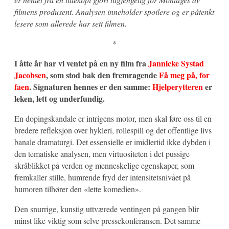
filmens produsent. Analysen inneholder spoilere og er påtenkt
lesere som allerede har sett filmen.
*
I åtte år har vi ventet på en ny film fra
Jannicke Systad
Jacobsen
, som stod bak den fremragende
Få meg på, for
faen
. Signaturen hennes er den samme:
Hjelperytteren
er
leken, lett og underfundig.
En dopingskandale er intrigens motor, men skal føre oss til en
bredere refleksjon over hykleri, rollespill og det offentlige livs
banale dramaturgi. Det essensielle er imidlertid ikke dybden i
den tematiske analysen, men virtuositeten i det pussige
skråblikket på verden og menneskelige egenskaper, som
fremkaller stille, humrende fryd der intensitetsnivået på
humoren tilhører den «lette komedien».
Den snurrige, kunstig uttværede ventingen på gangen blir
minst like viktig som selve pressekonferansen. Det samme