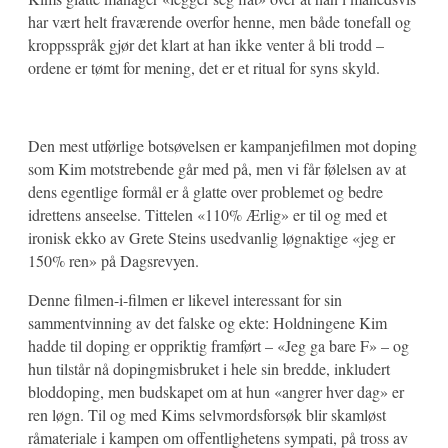
har vært helt fraværende overfor henne, men både tonefall og
kroppsspråk gjør det klart at han ikke venter å bli trodd –
ordene er tømt for mening, det er et ritual for syns skyld.
Den mest utførlige botsøvelsen er kampanjefilmen mot doping
som Kim motstrebende går med på, men vi får følelsen av at
dens egentlige formål er å glatte over problemet og bedre
idrettens anseelse. Tittelen «110% Ærlig» er til og med et
ironisk ekko av Grete Steins usedvanlig løgnaktige «jeg er
150% ren» på Dagsrevyen.
Denne filmen-i-filmen er likevel interessant for sin
sammentvinning av det falske og ekte: Holdningene Kim
hadde til doping er oppriktig framført – «Jeg ga bare F» – og
hun tilstår nå dopingmisbruket i hele sin bredde, inkludert
bloddoping, men budskapet om at hun «angrer hver dag» er
ren løgn. Til og med Kims selvmordsforsøk blir skamløst
råmateriale i kampen om offentlighetens sympati, på tross av