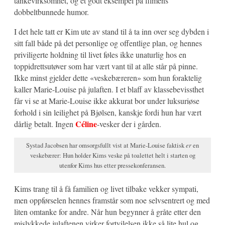
tankevirksomhet, og et godt eksempel på filmens
dobbeltbunnede humor.
I det hele tatt er Kim ute av stand til å ta inn over seg dybden i
sitt fall både på det personlige og offentlige plan, og hennes
priviligerte holdning til livet føles ikke unaturlig hos en
toppidrettsutøver som har vært vant til at alle står på pinne.
Ikke minst gjelder dette «veskebæreren» som hun foraktelig
kaller Marie-Louise på julaften. I et blaff av klassebevissthet
får vi se at Marie-Louise ikke akkurat bor under luksuriøse
forhold i sin leilighet på Bjølsen, kanskje fordi hun har vært
Céline
dårlig betalt. Ingen
-vesker der i gården.
Systad Jacobsen har omsorgsfullt vist at Marie-Louise faktisk
er
en
veskebærer: Hun holder Kims veske på toalettet helt i starten og
utenfor Kims hus etter pressekonferansen.
Kims trang til å få familien og livet tilbake vekker sympati,
men oppførselen hennes framstår som noe selvsentrert og med
liten omtanke for andre. Når hun begynner å gråte etter den
mislykkede julaftenen virker fortvilelsen ikke så lite hul og