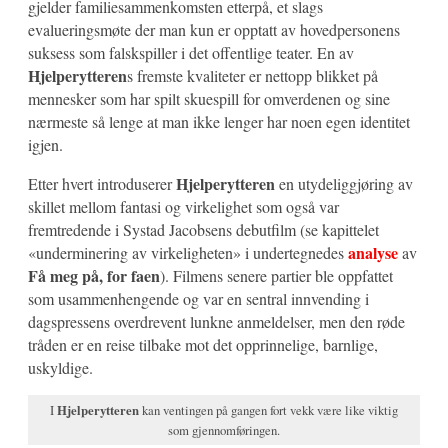
gjelder familiesammenkomsten etterpå, et slags
evalueringsmøte der man kun er opptatt av hovedpersonens
suksess som falskspiller i det offentlige teater. En av
Hjelperytteren
s fremste kvaliteter er nettopp blikket på
mennesker som har spilt skuespill for omverdenen og sine
nærmeste så lenge at man ikke lenger har noen egen identitet
igjen.
Hjelperytteren
Etter hvert introduserer
en utydeliggjøring av
skillet mellom fantasi og virkelighet som også var
fremtredende i Systad Jacobsens debutfilm (se kapittelet
analyse
«underminering av virkeligheten» i undertegnedes
av
Få meg på, for faen
). Filmens senere partier ble oppfattet
som usammenhengende og var en sentral innvending i
dagspressens overdrevent lunkne anmeldelser, men den røde
tråden er en reise tilbake mot det opprinnelige, barnlige,
uskyldige.
I
Hjelperytteren
kan ventingen på gangen fort vekk være like viktig
som gjennomføringen.