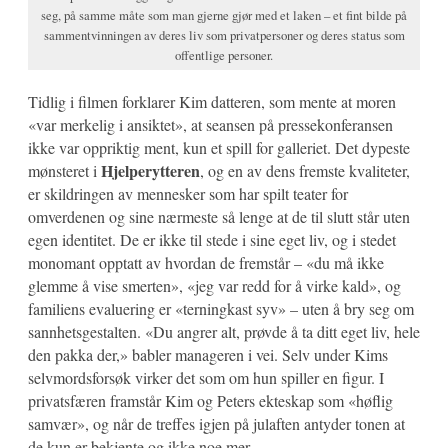
seg, på samme måte som man gjerne gjør med et laken – et fint bilde på
sammentvinningen av deres liv som privatpersoner og deres status som
offentlige personer.
Tidlig i filmen forklarer Kim datteren, som mente at moren
«var merkelig i ansiktet», at seansen på pressekonferansen
ikke var oppriktig ment, kun et spill for galleriet. Det dypeste
Hjelperytteren
mønsteret i
, og en av dens fremste kvaliteter,
er skildringen av mennesker som har spilt teater for
omverdenen og sine nærmeste så lenge at de til slutt står uten
egen identitet. De er ikke til stede i sine eget liv, og i stedet
monomant opptatt av hvordan de fremstår – «du må ikke
glemme å vise smerten», «jeg var redd for å virke kald», og
familiens evaluering er «terningkast syv» – uten å bry seg om
sannhetsgestalten. «Du angrer alt, prøvde å ta ditt eget liv, hele
den pakka der,» babler manageren i vei. Selv under Kims
selvmordsforsøk virker det som om hun spiller en figur. I
privatsfæren framstår Kim og Peters ekteskap som «høflig
samvær», og når de treffes igjen på julaften antyder tonen at
de kun er bekjente og ikke noe mer.