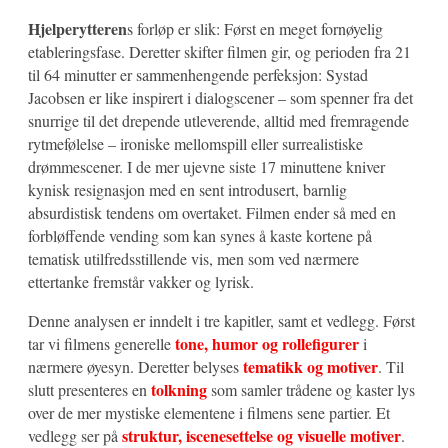
Hjelperytteren
s forløp er slik: Først en meget fornøyelig
etableringsfase. Deretter skifter filmen gir, og perioden fra 21
til 64 minutter er sammenhengende perfeksjon: Systad
Jacobsen er like inspirert i dialogscener – som spenner fra det
snurrige til det drepende utleverende, alltid med fremragende
rytmefølelse – ironiske mellomspill eller surrealistiske
drømmescener. I de mer ujevne siste 17 minuttene kniver
kynisk resignasjon med en sent introdusert, barnlig
absurdistisk tendens om overtaket. Filmen ender så med en
forbløffende vending som kan synes å kaste kortene på
tematisk utilfredsstillende vis, men som ved nærmere
ettertanke fremstår vakker og lyrisk.
Denne analysen er inndelt i tre kapitler, samt et vedlegg. Først
tone, humor og rollefigurer
tar vi filmens generelle
i
tematikk og motiver
nærmere øyesyn. Deretter belyses
. Til
tolkning
slutt presenteres en
som samler trådene og kaster lys
over de mer mystiske elementene i filmens sene partier. Et
struktur, iscenesettelse og visuelle motiver
vedlegg ser på
.