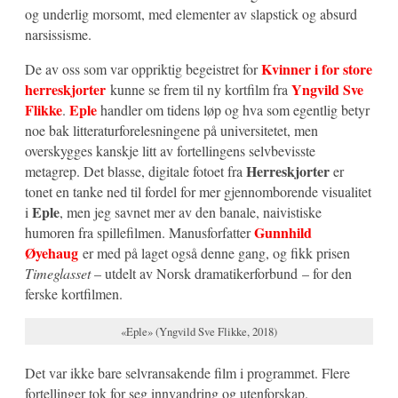
og underlig morsomt, med elementer av slapstick og absurd
narsissisme.
Kvinner i for store
De av oss som var oppriktig begeistret for
herreskjorter
Yngvild Sve
kunne se frem til ny kortfilm fra
Flikke
Eple
.
handler om tidens løp og hva som egentlig betyr
noe bak litteraturforelesningene på universitetet, men
overskygges kanskje litt av fortellingens selvbevisste
Herreskjorter
metagrep. Det blasse, digitale fotoet fra
er
tonet en tanke ned til fordel for mer gjennomborende visualitet
Eple
i
, men jeg savnet mer av den banale, naivistiske
Gunnhild
humoren fra spillefilmen. Manusforfatter
Øyehaug
er med på laget også denne gang, og fikk prisen
Timeglasset
– utdelt av Norsk dramatikerforbund – for den
ferske kortfilmen.
«Eple» (Yngvild Sve Flikke, 2018)
Det var ikke bare selvransakende film i programmet. Flere
fortellinger tok for seg innvandring og utenforskap.