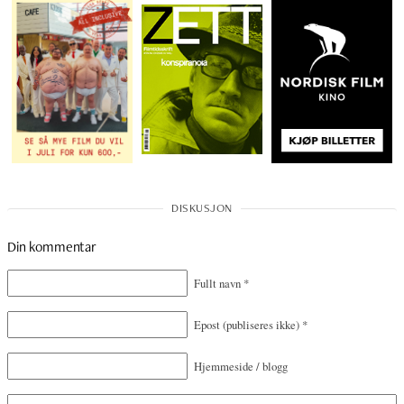
Din kommentar
Fullt navn
*
Epost
(publiseres ikke)
*
Hjemmeside / blogg