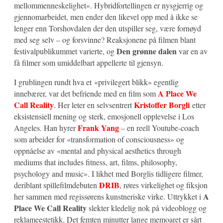
mellommenneskelighet». Hybridfortellingen er nysgjerrig og
gjennomarbeidet, men ender den likevel opp med å ikke se
lenger enn Torshovdalen der den utspiller seg, være fornøyd
med seg selv – og forsvinne? Reaksjonene på filmen blant
Den grønne dalen
festivalpublikummet varierte, og
var en av
få filmer som umiddelbart appellerte til gjensyn.
I grublingen rundt hva et «privilegert blikk» egentlig
A Place We
innebærer, var det befriende med en film som
Call Reality
Kristoffer Borgli
. Her leter en selvsentrert
etter
eksistensiell mening og sterk, emosjonell opplevelse i Los
Frank Yang
Angeles. Han hyrer
– en reell Youtube-coach
som arbeider for «transformation of consciousness» og
oppnåelse av «mental and physical aesthetics through
mediums that includes fitness, art, films, philosophy,
psychology and music». I likhet med Borglis tidligere filmer,
DRIB
deriblant spillefilmdebuten
, røres virkelighet og fiksjon
A
her sammen med regissørens kunstneriske virke. Uttrykket i
Place We Call Reality
slekter kledelig nok på videoblogg og
reklameestetikk. Det femten minutter lange memoaret er sårt