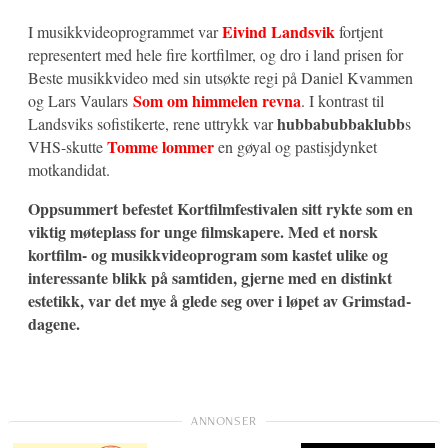
Eivind Landsvik
I musikkvideoprogrammet var
fortjent
representert med hele fire kortfilmer, og dro i land prisen for
Beste musikkvideo med sin utsøkte regi på Daniel Kvammen
Som om himmelen revna
og Lars Vaulars
. I kontrast til
hubbabubbaklubb
Landsviks sofistikerte, rene uttrykk var
s
Tomme lommer
VHS-skutte
en gøyal og pastisjdynket
motkandidat.
Oppsummert befestet Kortfilmfestivalen sitt rykte som en
viktig møteplass for unge filmskapere. Med et norsk
kortfilm- og musikkvideoprogram som kastet ulike og
interessante blikk på samtiden, gjerne med en distinkt
estetikk, var det mye å glede seg over i løpet av Grimstad-
dagene.