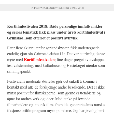
"A Place We Call Reality" (Kristoffer Borgli, 2018)
Kortfilmfestivalen 2018: Både personlige innfallsvinkler
og seriøs tematikk fikk plass under årets kortfilmfestival i
Grimstad, som etterlot et positivt avtrykk.
Etter flere skjær utenfor sørlandskysten fikk undertegnede
endelig gjort sin Grimstad-debut i år. Det var et trivelig, første
Kortfilmfestivalen
møte med
; fine dager preget av avslappet
festivalstemning, med kulturhuset og Hestetorget utenfor som
samlingspunkt.
Festivalens moderate størrelse gjør det enkelt å komme i
kontakt med alle de forskjellige andre besøkende. Det er ikke
minst positivt for filmskaperne, som gjerne er uetablerte og
åpne for andres verk og ideer. Med tanke på lovende
filmarbeidere og «norsk films fremtid» genererte årets norske
fiksjonskortfilmprogram mye optimisme. Jeg har jevnlig hørt