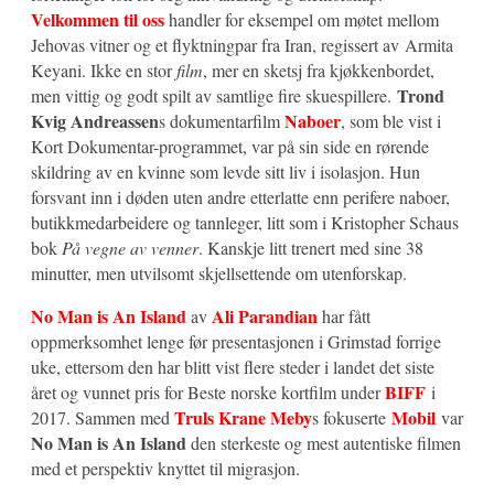
Velkommen til oss
handler for eksempel om møtet mellom
Jehovas vitner og et flyktningpar fra Iran, regissert av Armita
Keyani. Ikke en stor
film
, mer en sketsj fra kjøkkenbordet,
Trond
men vittig og godt spilt av samtlige fire skuespillere.
Kvig Andreassen
Naboer
s dokumentarfilm
, som ble vist i
Kort Dokumentar-programmet, var på sin side en rørende
skildring av en kvinne som levde sitt liv i isolasjon. Hun
forsvant inn i døden uten andre etterlatte enn perifere naboer,
butikkmedarbeidere og tannleger, litt som i Kristopher Schaus
bok
På vegne av venner
. Kanskje litt trenert med sine 38
minutter, men utvilsomt skjellsettende om utenforskap.
No Man is An Island
Ali Parandian
av
har fått
oppmerksomhet lenge før presentasjonen i Grimstad forrige
uke, ettersom den har blitt vist flere steder i landet det siste
BIFF
året og vunnet pris for Beste norske kortfilm under
i
Truls Krane Meby
Mobil
2017. Sammen med
s fokuserte
var
No Man is An Island
den sterkeste og mest autentiske filmen
med et perspektiv knyttet til migrasjon.