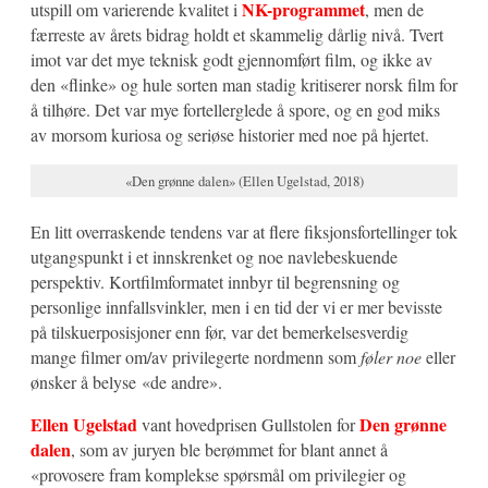
NK-programmet
utspill om varierende kvalitet i
, men de
færreste av årets bidrag holdt et skammelig dårlig nivå. Tvert
imot var det mye teknisk godt gjennomført film, og ikke av
den «flinke» og hule sorten man stadig kritiserer norsk film for
å tilhøre. Det var mye fortellerglede å spore, og en god miks
av morsom kuriosa og seriøse historier med noe på hjertet.
«Den grønne dalen» (Ellen Ugelstad, 2018)
En litt overraskende tendens var at flere fiksjonsfortellinger tok
utgangspunkt i et innskrenket og noe navlebeskuende
perspektiv. Kortfilmformatet innbyr til begrensning og
personlige innfallsvinkler, men i en tid der vi er mer bevisste
på tilskuerposisjoner enn før, var det bemerkelsesverdig
mange filmer om/av privilegerte nordmenn som
føler noe
eller
ønsker å belyse «de andre».
Ellen Ugelstad
Den grønne
vant hovedprisen Gullstolen for
dalen
, som av juryen ble berømmet for blant annet å
«provosere fram komplekse spørsmål om privilegier og