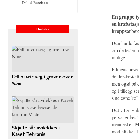
Del på Facebook
En gruppe ty
en kraftstas
Omtaler
kroppsarbeid
Den harde fasa
om de tester u
mulige.
Filmens hove
Fellini vrir seg i graven over
det ferskeste 
Nine
men også på de
og i tillegg 
sine egne kolle
Det vil si, vir
personer besi
mennesker. Me
Skjulte sår avdekkes i
med blikket. 
Kaveh Tehranis