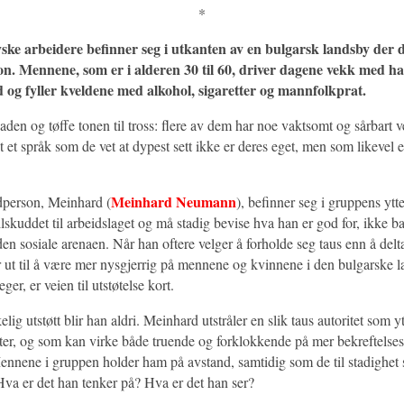
*
ske arbeidere befinner seg i utkanten av en bulgarsk landsby der 
jon. Mennene, som er i alderen 30 til 60, driver dagene vekk med h
 og fyller kveldene med alkohol, sigaretter og mannfolkprat.
den og tøffe tonen til tross: flere av dem har noe vaktsomt og sårbart 
t et språk som de vet at dypest sett ikke er deres eget, men som likevel e
Meinhard Neumann
dperson, Meinhard (
), befinner seg i gruppens ytt
tilskuddet til arbeidslaget og må stadig bevise hva han er god for, ikke bar
n sosiale arenaen. Når han oftere velger å forholde seg taus enn å delta
ser ut til å være mer nysgjerrig på mennene og kvinnene i den bulgarske
ger, er veien til utstøtelse kort.
kelig utstøtt blir han aldri. Meinhard utstråler en slik taus autoritet som yt
tter, og som kan virke både truende og forklokkende på mer bekreftelses
nnene i gruppen holder ham på avstand, samtidig som de til stadighet
Hva er det han tenker på? Hva er det han ser?