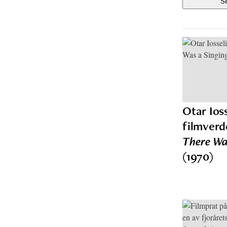
Otar Ios
filmver
There Wa
(1970)