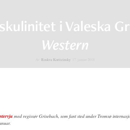
kulinitet i Valeska G
Western
Av
Roskva Koritzinsky
17. januar 2018
ntervju
med regissør Grisebach, som fant sted under Tromsø internasj
januar.