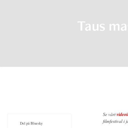
Taus mas
Se vårt
videoi
filmfestival i 
Del på Bluesky