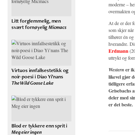
moderne – heis
overmakten og
Litt forglemmelig, men
At de er der 
svært fornøyelig
Micmacs
som skjer når
tilhører én og
hverandre. Di
Erdmann
(2
uttrykt og fo
er ik
Western
Virtuos innfallsestetikk og
noir-poesi i Diao Yi’nans
likevel gjør 
The Wild Goose Lake
tidligere erf
Grisebachs an
deler med sin
er det beste.
Blod er tykkere enn sprit i
Meg eier ingen