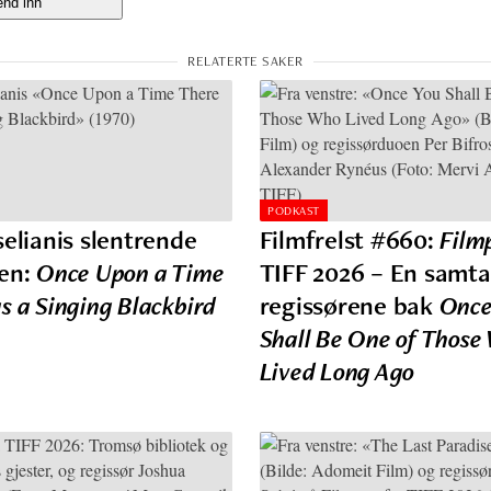
PODKAST
selianis slentrende
Filmfrelst #660:
Film
den:
Once Upon a Time
TIFF 2026 – En samt
s a Singing Blackbird
regissørene bak
Once
Shall Be One of Those
Lived Long Ago