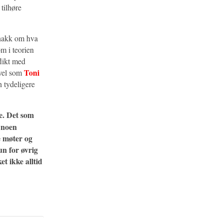
 tilhøre
snakk om hva
m i teorien
flikt med
Toni
 vel som
n tydeligere
de. Det som
r noen
e møter og
un for øvrig
et ikke alltid