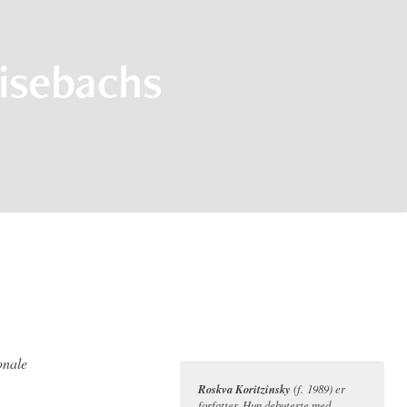
risebachs
onale
Roskva Koritzinsky
(f. 1989) er
forfatter. Hun debuterte med