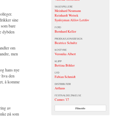
SKUESPILLERE
Meinhard Neumann
olleger.
Reinhardt Wetrek
rikker sine
Syuleyman Alilov Letifov
g som bare
FOTO
ne dybden
Bernhard Keller
PRODUKSJONSDESIGN
Beatrice Schultz
andler om
KOSTYME
randre, men
Veronika Albert
KLIPP
Bettina Böhler
d og hans nye
LYD
av hva den
Fabian Schmidt
ghet, å komme
DISTRIBUTØR
Arthaus
FESTIVALDELTAKELSE
Cannes '17
ring av
Filmside
tenke på som