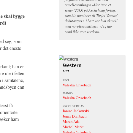
novellesamlingen «Her inne et
sted» (2013) på Aschehoug forlag,
de skal bygge
som ble nominert til Tarjei Vesaas’
debutantpris. I høst var hun aktuell
ardt
med novellesamlingen «Jeg har
ennå ikke sett verden».
ved seg, som
r det eneste
Western
erkant; han er
2017
e ute i felten,
 i samtalene,
REGI
Valeska Grisebach
 landsbyen enn
MANUS
Valeska Grisebach
terst få
PRODUSERT AV
Janine Jackowski
orienterte
Jonas Dornbach
 søker ham
Maren Ade
Michel Merkt
Valeska Grisebach