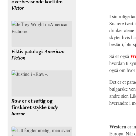
overbevisende kortfilm
Victor
I sin rolige t
Snarere tvert
drinker alene
skyter hvis h
består i, blir 
Fiktiv patologi:
American
We
Så er også
Fiction
hvordan tilsy
også om hvor 
Det er et para
bulgarske ven
andre sier. Li
Raw
er et saftig og
hverandre i m
finskåret stykke
body
horror
Western
er im
Europa. Når d