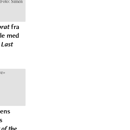
prat
fra
ale med
 Last
dens
s
 of the