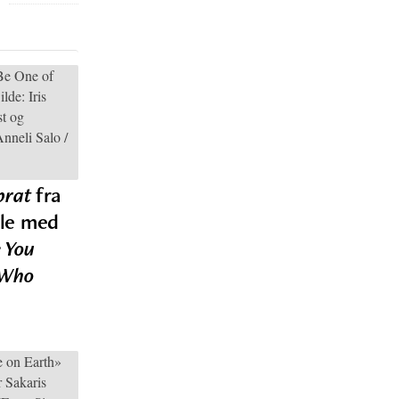
prat
fra
ale med
 You
 Who