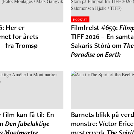
PODKAST
6: Her er
Filmfrelst #659:
Film
et for årets
TIFF 2026 – En samt
 – fra Tromsø
Sakaris Stórá om
The
Paradise on Earth
film kan få til: En
Barnets blikk på ver
om
Den fabelaktige
monstre: Víctor Erice
ra Montmartre
mesterverk
The Spirit