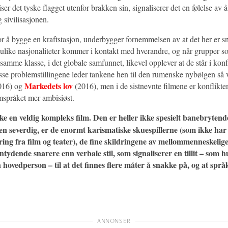
er det tyske flagget utenfor brakken sin, signaliserer det en følelse av å
 sivilisasjonen.
for å bygge en kraftstasjon, underbygger fornemmelsen av at det her er 
 ulike nasjonaliteter kommer i kontakt med hverandre, og når grupper so
 samme klasse, i det globale samfunnet, likevel opplever at de står i kon
sse problemstillingene leder tankene hen til den rumenske nybølgen så
Markedets lov
016) og
(2016), men i de sistnevnte filmene er konflikte
rmspråket mer ambisiøst.
ke en veldig kompleks film. Den er heller ikke spesielt banebryten
den severdig, er de enormt karismatiske skuespillerne (som ikke ha
aring fra film og teater), de fine skildringene av mellommenneskelig
tydende snarere enn verbale stil, som signaliserer en tillit – som h
 hovedperson – til at det finnes flere måter å snakke på, og at språk