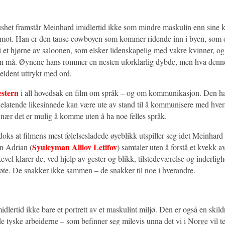
aushet framstår Meinhard imidlertid ikke som mindre maskulin enn sine k
 imot. Han er den tause cowboyen som kommer ridende inn i byen, som d
 i et hjørne av saloonen, som elsker lidenskapelig med vakre kvinner, o
an må. Øynene hans rommer en nesten uforklarlig dybde, men hva den
sjeldent uttrykt med ord.
stern
i all hovedsak en film om språk – og om kommunikasjon. Den h
nelatende likesinnede kan være ute av stand til å kommunisere med hve
nær det er mulig å komme uten å ha noe felles språk.
doks at filmens mest følelsesladede øyeblikk utspiller seg idet Meinhar
Syuleyman Alilov Letifov
n Adrian (
) samtaler uten å forstå et kvekk 
kevel klarer de, ved hjelp av gester og blikk, tilstedeværelse og inderli
øte. De snakker ikke sammen – de snakker til noe i hverandre.
idlertid ikke bare et portrett av et maskulint miljø. Den er også en skild
e tyske arbeiderne – som befinner seg milevis unna det vi i Norge vil 