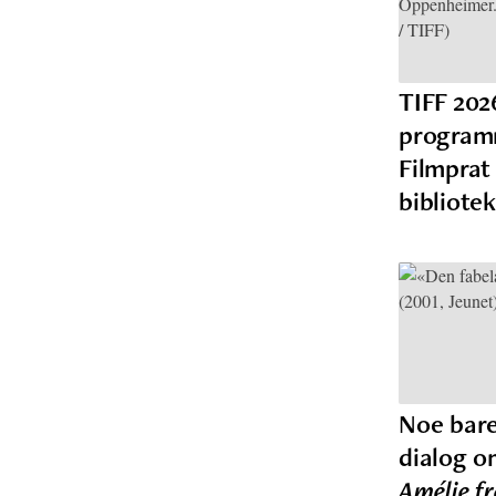
TIFF 202
programm
Filmprat
bibliotek
Noe bare 
dialog 
Amélie f