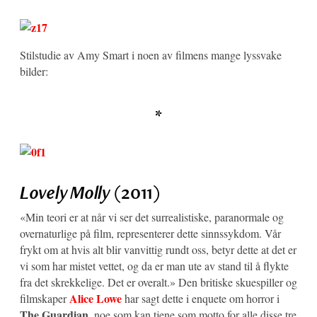
Stilstudie av Amy Smart i noen av filmens mange lyssvake
bilder:
*
Lovely Molly
(2011)
«Min teori er at når vi ser det surrealistiske, paranormale og
overnaturlige på film, representerer dette sinnssykdom. Vår
frykt om at hvis alt blir vanvittig rundt oss, betyr dette at det er
vi som har mistet vettet, og da er man ute av stand til å flykte
fra det skrekkelige. Det er overalt.» Den britiske skuespiller og
Alice Lowe
filmskaper
har sagt dette i enquete om horror i
The Guardian
, noe som kan tjene som motto for alle disse tre