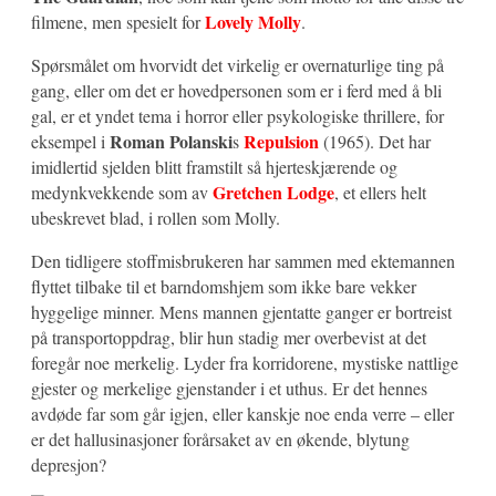
Lovely Molly
filmene, men spesielt for
.
Spørsmålet om hvorvidt det virkelig er overnaturlige ting på
gang, eller om det er hovedpersonen som er i ferd med å bli
gal, er et yndet tema i horror eller psykologiske thrillere, for
Roman Polanski
Repulsion
eksempel i
s
(1965). Det har
imidlertid sjelden blitt framstilt så hjerteskjærende og
Gretchen Lodge
medynkvekkende som av
, et ellers helt
ubeskrevet blad, i rollen som Molly.
Den tidligere stoffmisbrukeren har sammen med ektemannen
flyttet tilbake til et barndomshjem som ikke bare vekker
hyggelige minner. Mens mannen gjentatte ganger er bortreist
på transportoppdrag, blir hun stadig mer overbevist at det
foregår noe merkelig. Lyder fra korridorene, mystiske nattlige
gjester og merkelige gjenstander i et uthus. Er det hennes
avdøde far som går igjen, eller kanskje noe enda verre – eller
er det hallusinasjoner forårsaket av en økende, blytung
depresjon?