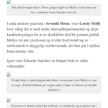
Det uhellsvangre huset: Flere ganger opplever Molly at noen har tent
lys i rommene mens hun har vært ute.
Seventh Moon
Lovely Molly
I enda sterkere grad enn i
, viser
hvor viktig det er med sterke skuespillerprestasjoner og dype
karaktertegninger for at en skrekkfilm skal bli genuint grufull.
Mollys vei inn i psykosen og et etter hvert totalt tap av
selvkontroll er uhyggelig overbevisende, der hun går i stykker
foran øynene våre.
Igjen viser Eduardo Sanchez en briljant bruk av enkle
virkemidler:
Utsøkt bruk av underliggjørende fokus i situasjoner hvor Molly er «ute
av seg». (Familiebildene på veggen antar i løpet av filmen en truende
karakter.)
Essensen av horror, renset for staffasje: et menneske og en portal inn i