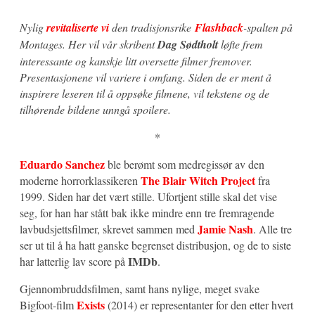
Nylig
revitaliserte vi
den tradisjonsrike
Flashback
-spalten på
Montages. Her vil vår skribent
Dag Sødtholt
løfte frem
interessante og kanskje litt oversette filmer fremover.
Presentasjonene vil variere i omfang. Siden de er ment å
inspirere leseren til å oppsøke filmene, vil tekstene og de
tilhørende bildene unngå spoilere.
*
Eduardo Sanchez
ble berømt som medregissør av den
The Blair Witch Project
moderne horrorklassikeren
fra
1999. Siden har det vært stille. Ufortjent stille skal det vise
seg, for han har stått bak ikke mindre enn tre fremragende
Jamie Nash
lavbudsjettsfilmer, skrevet sammen med
. Alle tre
ser ut til å ha hatt ganske begrenset distribusjon, og de to siste
IMDb
har latterlig lav score på
.
Gjennombruddsfilmen, samt hans nylige, meget svake
Exists
Bigfoot-film
(2014) er representanter for den etter hvert