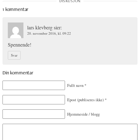
1 kommentar
lars klevberg
sier:
20. november 2016, kl. 09:22
Spennende!
Svar
Din kommentar
Fullt navn
*
Epost
(publiseres ikke)
*
Hjemmeside / blogg