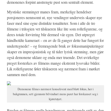
demonenes forpint anstrengte pust som sentralt element.
Mystiske stemninger manes fram, merkelige hendelser
porsjoneres nennsomt ut, nye vendinger underveis skaper nye
faser med sine egne distinkte tonaliteter. Som i alle de tre
filmene i trilogien vet tilskueren like lite som rollefigurene, og
deres totale forvirring blir dermed vår egen. Det utpreget
håndholdte kameraet – en av de få ganger dette har fungert for
undertegnede! – og fremragende bruk av fokusmanipuleringer
skaper en impresjonistisk og til tider lyrisk stemning, men gjør
også demonene uklare og enda mer truende. Det uvirkelige
preget forsterkes av filmens mange ekstremt lyssvake bilder.
Lik rollefigurene føler tilskueren seg nærmest fram i mørket
sammen med dem.
Demonene filmes nærmest konsekvent med bløtt fokus, her i
bakgrunnen, sett gjennom bilvinduet mens paret har forskanset seg i
kjøretøyet.
Bruden er filmens reelle hovedperson, medrivende spilt av den