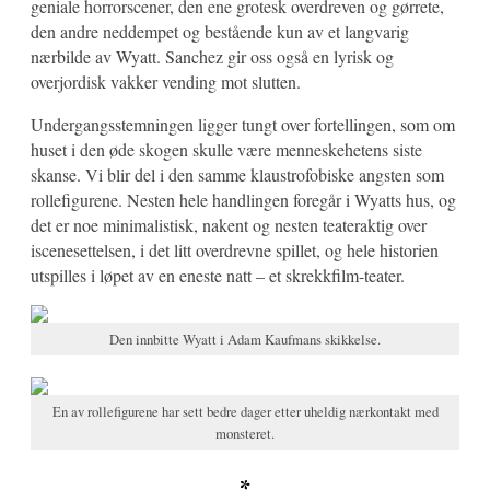
geniale horrorscener, den ene grotesk overdreven og gørrete,
den andre neddempet og bestående kun av et langvarig
nærbilde av Wyatt. Sanchez gir oss også en lyrisk og
overjordisk vakker vending mot slutten.
Undergangsstemningen ligger tungt over fortellingen, som om
huset i den øde skogen skulle være menneskehetens siste
skanse. Vi blir del i den samme klaustrofobiske angsten som
rollefigurene. Nesten hele handlingen foregår i Wyatts hus, og
det er noe minimalistisk, nakent og nesten teateraktig over
iscenesettelsen, i det litt overdrevne spillet, og hele historien
utspilles i løpet av en eneste natt – et skrekkfilm-teater.
Den innbitte Wyatt i Adam Kaufmans skikkelse.
En av rollefigurene har sett bedre dager etter uheldig nærkontakt med
monsteret.
*