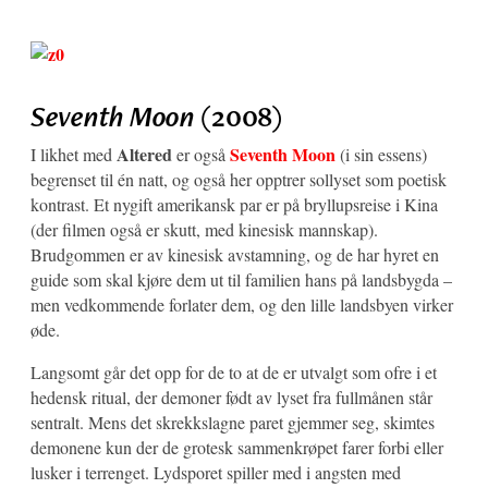
Seventh Moon
(2008)
Altered
Seventh Moon
I likhet med
er også
(i sin essens)
begrenset til én natt, og også her opptrer sollyset som poetisk
kontrast. Et nygift amerikansk par er på bryllupsreise i Kina
(der filmen også er skutt, med kinesisk mannskap).
Brudgommen er av kinesisk avstamning, og de har hyret en
guide som skal kjøre dem ut til familien hans på landsbygda –
men vedkommende forlater dem, og den lille landsbyen virker
øde.
Langsomt går det opp for de to at de er utvalgt som ofre i et
hedensk ritual, der demoner født av lyset fra fullmånen står
sentralt. Mens det skrekkslagne paret gjemmer seg, skimtes
demonene kun der de grotesk sammenkrøpet farer forbi eller
lusker i terrenget. Lydsporet spiller med i angsten med