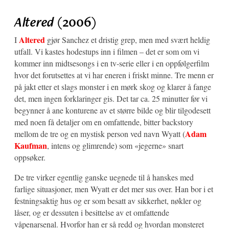
Altered
(2006)
Altered
I
gjør Sanchez et dristig grep, men med svært heldig
utfall. Vi kastes hodestups inn i filmen – det er som om vi
kommer inn midtsesongs i en tv-serie eller i en oppfølgerfilm
hvor det forutsettes at vi har eneren i friskt minne. Tre menn er
på jakt etter et slags monster i en mørk skog og klarer å fange
det, men ingen forklaringer gis. Det tar ca. 25 minutter før vi
begynner å ane konturene av et større bilde og blir tilgodesett
med noen få detaljer om en omfattende, bitter backstory
Adam
mellom de tre og en mystisk person ved navn Wyatt (
Kaufman
, intens og glimrende) som «jegerne» snart
oppsøker.
De tre virker egentlig ganske uegnede til å hanskes med
farlige situasjoner, men Wyatt er det mer sus over. Han bor i et
festningsaktig hus og er som besatt av sikkerhet, nøkler og
låser, og er dessuten i besittelse av et omfattende
våpenarsenal. Hvorfor han er så redd og hvordan monsteret