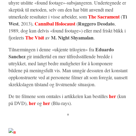
uhyre utslitte «found footage»-subsjangeren. Undertegnede er
skeptisk til metoden, selv om den har blitt anvendt med
The Sacrament
Ti
utmerkede resultater i visse arbeider, som
(
West
Cannibal Holocaust
Ruggero Deodato
, 2013),
(
,
1989, dog kun delvis «found footage») eller med friskt blikk i
The Visit
M. Night Shyamalan
fjorårets
av
.
Eduardo
Tilnærmingen i denne «ukjente trilogien» fra
Sanchez
gir imidlertid en mer tilfredsstillende bredde i
uttrykket, med langt bedre muligheter for å komponere
bildene på meningsfullt vis. Man unngår dessuten det konstant
oppkonstruerte ved at personene filmer alt som foregår, uansett
skrekkslagen tilstand og livstruende situasjon.
her
De tre filmene som omtales i artikkelen kan bestilles
(kun
her
her
på DVD),
og
(Blu-rays).
*