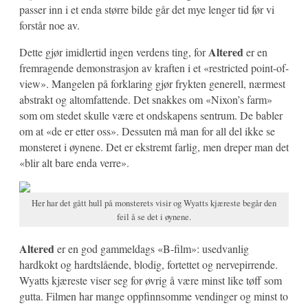
passer inn i et enda større bilde går det mye lenger tid før vi
forstår noe av.
Altered
Dette gjør imidlertid ingen verdens ting, for
er en
fremragende demonstrasjon av kraften i et «restricted point-of-
view». Mangelen på forklaring gjør frykten generell, nærmest
abstrakt og altomfattende. Det snakkes om «Nixon’s farm»
som om stedet skulle være et ondskapens sentrum. De babler
om at «de er etter oss». Dessuten må man for all del ikke se
monsteret i øynene. Det er ekstremt farlig, men dreper man det
«blir alt bare enda verre».
Her har det gått hull på monsterets visir og Wyatts kjæreste begår den
feil å se det i øynene.
Altered
er en god gammeldags «B-film»: usedvanlig
hardkokt og hardtslående, blodig, fortettet og nervepirrende.
Wyatts kjæreste viser seg for øvrig å være minst like tøff som
gutta. Filmen har mange oppfinnsomme vendinger og minst to