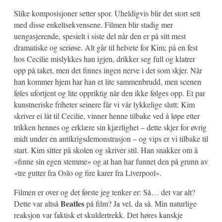
Slike komposisjoner setter spor. Uheldigvis blir det stort sett
med disse enkeltsekvensene. Filmen blir stadig mer
uengasjerende, spesielt i siste del når den er på sitt mest
dramatiske og seriøse. Alt går til helvete for Kim; på en fest
hos Cecilie mislykkes han igjen, drikker seg full og klatrer
opp på taket, men det finnes ingen nerve i det som skjer. Når
han kommer hjem har han et lite sammenbrudd, men scenen
føles ufortjent og lite oppriktig når den ikke følges opp. Et par
kunstneriske friheter seinere får vi vår lykkelige slutt: Kim
skriver ei låt til Cecilie, vinner henne tilbake ved å løpe etter
trikken hennes og erklære sin kjærlighet – dette skjer for øvrig
midt under en antikrigsdemonstrasjon – og vips er vi tilbake til
start. Kim sitter på skolen og skriver stil. Han snakker om å
«finne sin egen stemme» og at han har funnet den på grunn av
«tre gutter fra Oslo og fire karer fra Liverpool».
Filmen er over og det første jeg tenker er: Så… det var alt?
Beatles
Dette var altså
på film? Ja vel, da så. Min naturlige
reaksjon var faktisk et skuldertrekk. Det høres kanskje