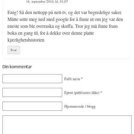
16. september 2016, kl. 01:07
Enig! Så den nettopp på nett-tv, og det var begredelige saker.
Måtte sette meg ned med google for å finne ut om jeg var den
eneste som ble overraska og skuffa. Tror jeg må finne fram
boka en gang til, for å dekke over denne platte
kjærlighetshistorien
Svar
Din kommentar
Fullt navn
*
Epost
(publiseres ikke)
*
Hjemmeside / blogg