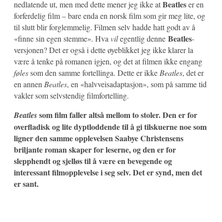
Beatles
nedlatende ut, men med dette mener jeg ikke at
er en
forferdelig film – bare enda en norsk film som gir meg lite, og
til slutt blir forglemmelig. Filmen selv hadde hatt godt av å
Beatles
«finne sin egen stemme». Hva
vil
egentlig denne
-
versjonen? Det er også i dette øyeblikket jeg ikke klarer la
være å tenke på romanen igjen, og det at filmen ikke engang
føles
som den samme fortellinga. Dette er ikke
Beatles
, det er
en annen
Beatles
, en «halvveisadaptasjon», som på samme tid
vakler som selvstendig filmfortelling.
som film faller altså mellom to stoler. Den er for
Beatles
overfladisk og lite dyptloddende til å gi tilskuerne noe som
ligner den samme opplevelsen Saabye Christensens
briljante roman skaper for leserne, og den er for
slepphendt og sjelløs til å være en bevegende og
interessant filmopplevelse i seg selv. Det er synd, men det
er sant.