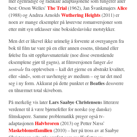
mer egenrådige og radikale adaptasjonene som fungerer aller
The Trial
Alice
best: Orson Welles’
(1962), Jan Švankmajers
Wuthering Heights
(1988) og Andrea Arnolds
(2011) er
noen av mange eksempler på løsrevne romanversjoner som
etter mitt syn utklasser sine boksideslaviske motstykker.
Men det er likevel ikke urimelig å forvente at overgangen fra
bok til film tar vare på en eller annen essens, tilstand eller
følelse fra sitt opphavsmateriale (noe disse ovenstående
eksemplene gjør til gagns), at filmversjonen fanger
det
sentrale
fra opplevelsen – kall det gjerne en abstrakt kvalitet,
eller «ånd», som er uavhengig av medium – og tar det med
Beatles
seg i ny form. Akkurat på dette punktet er
dessverre
en tilnærmet total skivebom.
Lars Saabye Christensen
På merkelig vis later
s litterære
verdener til å være bjørnefeller for norske (og danske)
filmskapere. Samme problematikk preger også tv-
Halvbroren
adaptasjonen
(2013) og Petter Næss’
Maskeblomstfamilien
(2010) – her på tross av at Saabye