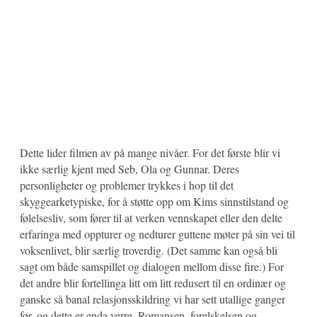
Dette lider filmen av på mange nivåer. For det første blir vi
ikke særlig kjent med Seb, Ola og Gunnar. Deres
personligheter og problemer trykkes i hop til det
skyggearketypiske, for å støtte opp om Kims sinnstilstand og
følelsesliv, som fører til at verken vennskapet eller den delte
erfaringa med oppturer og nedturer guttene møter på sin vei til
voksenlivet, blir særlig troverdig. (Det samme kan også bli
sagt om både samspillet og dialogen mellom disse fire.) For
det andre blir fortellinga litt om litt redusert til en ordinær og
ganske så banal relasjonsskildring vi har sett utallige ganger
før, og dette er enda verre. Romansen, forelskelsen og