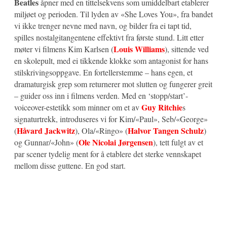
Beatles
åpner med en tittelsekvens som umiddelbart etablerer
miljøet og perioden. Til lyden av «She Loves You», fra bandet
vi ikke trenger nevne med navn, og bilder fra ei tapt tid,
spilles nostalgitangentene effektivt fra første stund. Litt etter
Louis Williams
møter vi filmens Kim Karlsen (
), sittende ved
en skolepult, med ei tikkende klokke som antagonist for hans
stilskrivingsoppgave. En fortellerstemme – hans egen, et
dramaturgisk grep som returnerer mot slutten og fungerer greit
– guider oss inn i filmens verden. Med en ‘stopp/start’-
Guy Ritchie
voiceover-estetikk som minner om et av
s
signaturtrekk, introduseres vi for Kim/«Paul», Seb/«George»
Håvard Jackwitz
Halvor Tangen Schulz
(
), Ola/«Ringo» (
)
Ole Nicolai Jørgensen
og Gunnar/«John» (
), tett fulgt av et
par scener tydelig ment for å etablere det sterke vennskapet
mellom disse guttene. En god start.