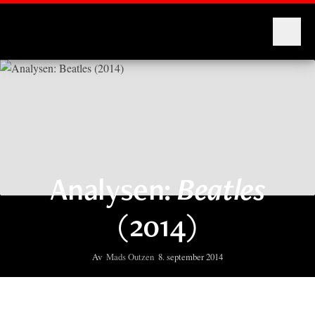
Montages
Analysen:
Beatles
(2014)
Av
Mads Outzen
8. september 2014