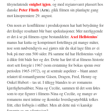
enighet igjen
tilsynelatende
, og med regiansvaret plassert hos
Peter Flinth
Arn
danske
(
), gikk filmen sin planlagte gang
mot kinopremiere 29. august.
Om noen av konfliktene i produksjonen har hatt betydning for
det ferdige resultatet blir bare spekulasjoner. Mer nærliggende
Axel Hellstenius
er det å se på filmens egne bestanddeler.
’
manus har kutta og komprimert fortellinga på mange måter,
noe som nødvendigvis
må
gjøres når du skal lage film av ei
bok på mer enn 500 sider. På samme tid har Hellstenius valgt
å dikte fritt både her og der. Dette har ført til at filmens historie
stort sett foregår i 1967 (som erstatning for bokas spenn over
perioden 1965-1972), og at sentrale aspekter – blant annet
relatert til romanfigurene Gåsen, Dragen, Fred, Henny og
Onkel Hubert – tas ut. I tillegg blandes to av romanens
kjærlighetsalibier, Nina og Cecilie, sammen til det som føles
som to nye figurer i filmens Nina og Cecilie, og mange av
romanens mest intime og ikoniske hverdagsøyeblikk tolkes
fritt, eller forbigås i stillhet. Men alt dette må vi kanskje
forvente av en adaptasjon?