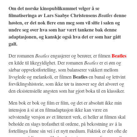
Om det norske kinopublikummet velger å se
filmatiseringa av Lars Saabye Christensens
denne
Beatles
høsten, er det nok flere enn meg som vil sitte i salen og
undre seg over hva som har vært tankene bak denne
adaptasjonen, og kanskje også hva det er som har gått
galt.
Beatles
Der romanen
Beatles
engasjerer og berører, er filmen
en kilde til likegyldighet. Der romanen
Beatles
er ei øm og
sårbar oppvekstfortelling, som balanserer vakkert mellom
Beatles
livsglede og melankoli, er filmen
en banal og lettvint
forviklingshistorie, som ikke tør ta innover seg det alvoret og
den eksistensielle angsten som har gjort boka til en klassiker.
Men bok er bok og film er film, og det er absolutt ikke min
intensjon å si at en filmadaptasjon ikke kan være en
selvstendig versjon av et litterært verk, ei heller at filmen skal
beholde en slags trofasthet til ordene, på bekostning av å la
fortellinga finne sin vei i et nytt medium. Faktisk er det ofte de