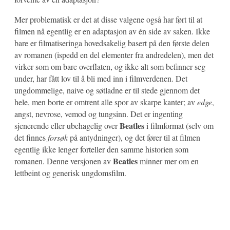
Mer problematisk er det at disse valgene også har ført til at
filmen nå egentlig er en adaptasjon av én side av saken. Ikke
bare er filmatiseringa hovedsakelig basert på den første delen
av romanen (ispedd en del elementer fra andredelen), men det
virker som om bare overflaten, og ikke alt som befinner seg
under, har fått lov til å bli med inn i filmverdenen. Det
ungdommelige, naive og søtladne er til stede gjennom det
hele, men borte er omtrent alle spor av skarpe kanter; av
edge
,
angst, nevrose, vemod og tungsinn. Det er ingenting
Beatles
sjenerende eller ubehagelig over
i filmformat (selv om
det finnes
forsøk
på antydninger), og det fører til at filmen
egentlig ikke lenger forteller den samme historien som
Beatles
romanen. Denne versjonen av
minner mer om en
lettbeint og generisk ungdomsfilm.