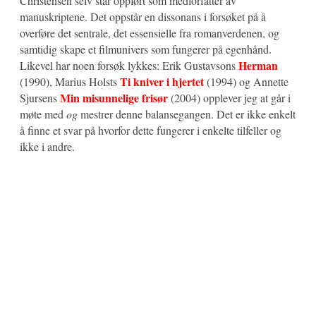
Christensen selv står oppført som medforfatter av
manuskriptene. Det oppstår en dissonans i forsøket på å
overføre det sentrale, det essensielle fra romanverdenen, og
samtidig skape et filmunivers som fungerer på egenhånd.
Herman
Likevel har noen forsøk lykkes: Erik Gustavsons
Ti kniver i hjertet
(1990), Marius Holsts
(1994) og Annette
Min misunnelige frisør
Sjursens
(2004) opplever jeg at går i
møte med
og
mestrer denne balansegangen. Det er ikke enkelt
å finne et svar på hvorfor dette fungerer i enkelte tilfeller og
ikke i andre.