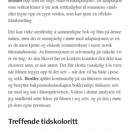
Beatles
opp som en slags «halvveisadaptasjon»; en adaptasjon
som verken klarer å yte nok rettferdighet til romanens «ånd»
eller tegne opp en egen verden, som kan tjene en effektiv
filmfortelling.
Det kan virke urettferdig å sammenligne bok og film på denne
måten, men det er uunngåelig i møte med adaptasjonen av en
av de mest kjente og elskede romanverkene i nyere norsk
litteraturhistorie. At filmversjonen er selvstendig på enkelte vis
er én ting. At den likevel har en konkret kontekst den ikke kan
eksistere uten, er noe annet. Det blir ekstra vanskelig å la være
når filmen legger opp til det selv – når den vil ha både i pose
Beatles
og sekk.
spiller kontinuerlig på sin litterære storebror,
og benytter bakgrunnskunnskapen bokkyndige tilskuere selv
tar med seg inn i filmopplevelsen. Videre i denne analysen vil
jeg imidlertid sette fokus på filmen i seg selv, og gå den i møte
på dens egne premisser.
Treffende tidskoloritt