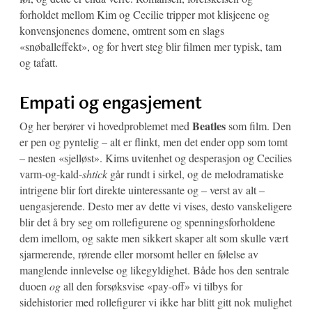
forholdet mellom Kim og Cecilie tripper mot klisjeene og
konvensjonenes domene, omtrent som en slags
«snøballeffekt», og for hvert steg blir filmen mer typisk, tam
og tafatt.
Empati og engasjement
Beatles
Og her berører vi hovedproblemet med
som film. Den
er pen og pyntelig – alt er flinkt, men det ender opp som tomt
– nesten «sjelløst». Kims uvitenhet og desperasjon og Cecilies
varm-og-kald-
shtick
går rundt i sirkel, og de melodramatiske
intrigene blir fort direkte uinteressante og – verst av alt –
uengasjerende. Desto mer av dette vi vises, desto vanskeligere
blir det å bry seg om rollefigurene og spenningsforholdene
dem imellom, og sakte men sikkert skaper alt som skulle vært
sjarmerende, rørende eller morsomt heller en følelse av
manglende innlevelse og likegyldighet. Både hos den sentrale
duoen
og
all den forsøksvise «pay-off» vi tilbys for
sidehistorier med rollefigurer vi ikke har blitt gitt nok mulighet