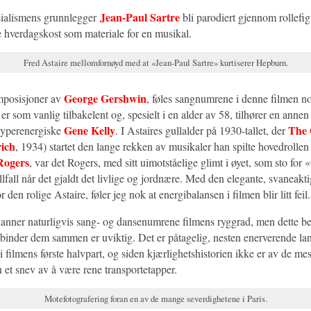
Jean-Paul Sartre
sialismens grunnlegger
bli parodiert gjennom rollefi
e hverdagskost som materiale for en musikal.
Fred Astaire mellomfornøyd med at «Jean-Paul Sartre» kurtiserer Hepburn.
George Gershwin
mposisjoner av
, føles sangnumrene i denne filmen no
er som vanlig tilbakelent og, spesielt i en alder av 58, tilhører en anne
Gene Kelly
The 
hyperenergiske
. I Astaires gullalder på 1930-tallet, der
ich
, 1934) startet den lange rekken av musikaler han spilte hovedrolle
Rogers
, var det Rogers, med sitt uimotståelige glimt i øyet, som sto for «
llfall når det gjaldt det livlige og jordnære. Med den elegante, svaneak
 den rolige Astaire, føler jeg nok at energibalansen i filmen blir litt feil.
danner naturligvis sang- og dansenumrene filmens ryggrad, men dette be
 binder dem sammen er uviktig. Det er påtagelig, nesten enerverende l
filmens første halvpart, og siden kjærlighetshistorien ikke er av de me
 et snev av å være rene transportetapper.
Motefotografering foran en av de mange severdighetene i Paris.