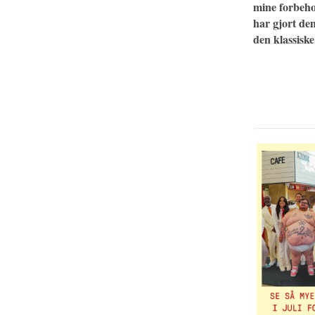
mine forbeho
har gjort de
den klassisk