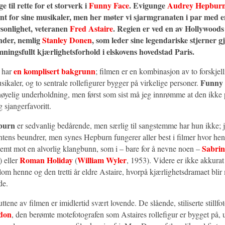
e til rette for et storverk i
Funny Face
. Evigunge
Audrey Hepbur
ent for sine musikaler, men her møter vi sjarmgranaten i par med 
sonlighet, veteranen
Fred Astaire
. Regien er ved en av Hollywoods 
nder, nemlig
Stanley Donen
, som leder sine legendariske stjerner 
ningsfullt kjærlighetsforhold i elskovens hovedstad Paris.
en komplisert bakgrunn
 har
; filmen er en kombinasjon av to forskjell
Funny 
aler, og to sentrale rollefigurer bygger på virkelige personer.
ornøyelig underholdning, men først som sist må jeg innrømme at den ikke
g sjangerfavoritt.
burn
er sedvanlig bedårende, men særlig til sangstemme har hun ikke; je
ntens beundrer, men synes Hepburn fungerer aller best i filmer hvor hen
Sabri
stemt mot en alvorlig klangbunn, som i – bare for å nevne noen –
Roman Holiday
William Wyler
) eller
(
, 1953). Videre er ikke akkura
om henne og den tretti år eldre Astaire, hvorpå kjærlighetsdramaet blir 
de.
ttene av filmen er imidlertid svært lovende. De slående, stiliserte stillfo
don
, den berømte motefotografen som Astaires rollefigur er bygget på, 