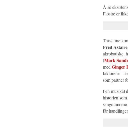
Å se eksisten
Flostre er ikk
Trass fine ko
Fred Astaire
akrobatiske, 
Mark Sandr
(
Ginger 
med
faktoren» – ia
som partner for
I en musikal 
historien som
sangnumrene i 
får handlingen