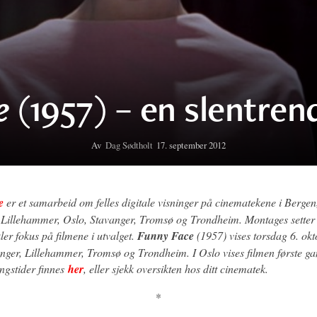
(1957) – en slentren
e
Av
Dag Sødtholt
17. september 2012
e
er et samarbeid om felles digitale visninger på cinematekene i Bergen
 Lillehammer, Oslo, Stavanger, Tromsø og Trondheim. Montages sette
kler fokus på filmene i utvalget.
Funny Face
(1957) vises torsdag 6. okt
nger, Lillehammer, Tromsø og Trondheim. I Oslo vises filmen første ga
ingstider finnes
her
, eller sjekk oversikten hos ditt cinematek.
*