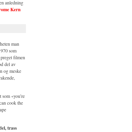
en anledning
rome Kern
igheten man
. 1970 som
 preget filmen
od del av
kin og meske
rakende,
kst som «you’re
 can cook the
kape
del, trass