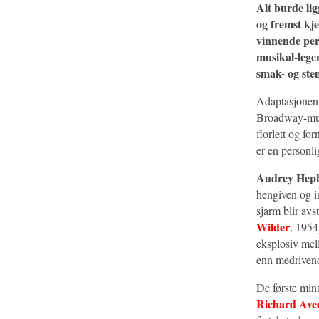
Alt burde ligg
og fremst kj
vinnende per
musikal-lege
smak- og stem
Adaptasjonen
Broadway-musik
florlett og f
er en personli
Audrey Hep
hengiven og i
sjarm blir av
Wilder
, 1954
eksplosiv mell
enn medriven
De første minu
Richard Ave