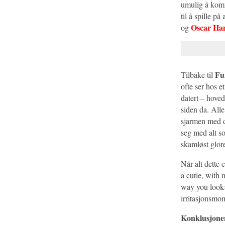
umulig å ko
til å spille p
Oscar Ham
og
Fu
Tilbake til
ofte ser hos e
datert – hoved
siden da. Alle
sjarmen med d
seg med alt s
skamløst glor
Når alt dette e
a cutie, with 
way you look».
irritasjonsmom
Konklusjone