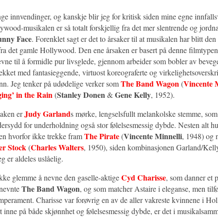
ge innvendinger, og kanskje blir jeg for kritisk siden mine egne innfallsv
ywood-musikalen er så totalt forskjellig fra det mer slentrende og jordnæ
unny Face
. Forenklet sagt er det to årsaker til at musikalen har blitt de
 fra det gamle Hollywood. Den ene årsaken er basert på denne filmtypen
evne til å formidle pur livsglede, gjennom arbeider som bobler av bevege
ekket med fantasieggende, virtuost koreograferte og virkelighetsoversk
The Band Wagon
Vincente M
nn. Jeg tenker på udødelige verker som
(
ing’ in the Rain
Stanley Donen
Gene Kelly
(
&
, 1952).
Judy Garland
saken er
s mørke, lengselsfullt melankolske stemme, som 
dersydd for underholdning også stor følelsesmessig dybde. Nesten alt hu
The Pirate
Vincente Minnelli
men hvorfor ikke trekke fram
(
, 1948) og 
r Stock
Charles Walters
(
, 1950), siden kombinasjonen Garland/Kelly 
g er aldeles uslåelig.
Cyd Charisse
ikke glemme å nevne den gaselle-aktige
, som danner et 
The Band Wagon
nnevnte
, og som matcher Astaire i eleganse, men tilfør
emperament. Charisse var forøvrig en av de aller vakreste kvinnene i Ho
rt inne på både skjønnhet og følelsesmessig dybde, er det i musikalsa