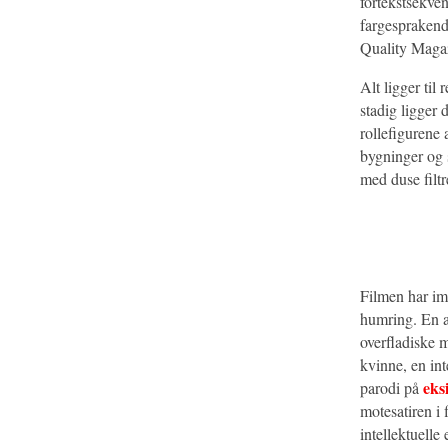
fortekstsekve
fargesprakend
Quality Maga
Alt ligger til
stadig ligger 
rollefiguren
bygninger og s
med duse filtr
Filmen har imi
humring. En a
overfladiske 
kvinne, en int
eks
parodi på
motesatiren i 
intellektuelle 