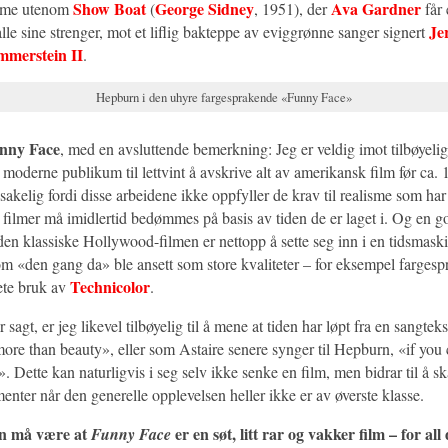
Show Boat
George Sidney
Ava Gardner
mme utenom
(
, 1951), der
får 
Je
å alle sine strenger, mot et liflig bakteppe av eviggrønne sanger signert
merstein II
.
Hepburn i den uhyre fargesprakende «Funny Face»
nny Face
, med en avsluttende bemerkning: Jeg er veldig imot tilbøyel
t moderne publikum til lettvint å avskrive alt av amerikansk film før ca
sakelig fordi disse arbeidene ikke oppfyller de krav til realisme som har
 filmer må imidlertid bedømmes på basis av tiden de er laget i. Og en g
en klassiske Hollywood-filmen er nettopp å sette seg inn i en tidsmas
om «den gang da» ble ansett som store kvaliteter – for eksempel fargesp
Technicolor
ete bruk av
.
r sagt, er jeg likevel tilbøyelig til å mene at tiden har løpt fra en sangte
more than beauty», eller som Astaire senere synger til Hepburn, «if you
 Dette kan naturligvis i seg selv ikke senke en film, men bidrar til å s
enter når den generelle opplevelsen heller ikke er av øverste klasse.
n må være at
er en søt, litt rar og vakker film – for all 
Funny Face