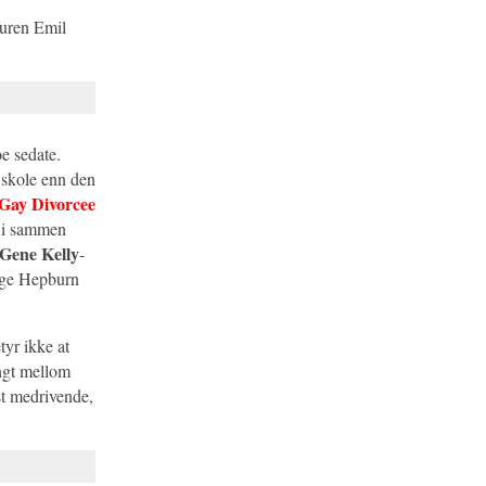
guren Emil
e sedate.
n skole enn den
Gay Divorcee
n i sammen
Gene Kelly
-
tige Hepburn
tyr ikke at
angt mellom
st medrivende,