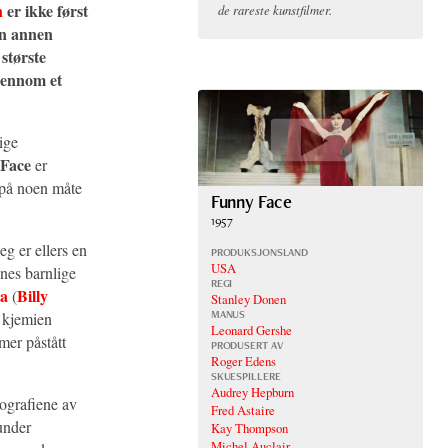
n
er ikke først
de rareste kunstfilmer.
en annen
største
gjennom et
ige
Face
er
 på noen måte
Funny Face
1957
g er ellers en
PRODUKSJONSLAND
USA
nes barnlige
REGI
na
Billy
(
Stanley Donen
MANUS
t kjemien
Leonard Gershe
mer påstått
PRODUSERT AV
Roger Edens
SKUESPILLERE
Audrey Hepburn
tografiene av
Fred Astaire
under
Kay Thompson
Michel Auclair