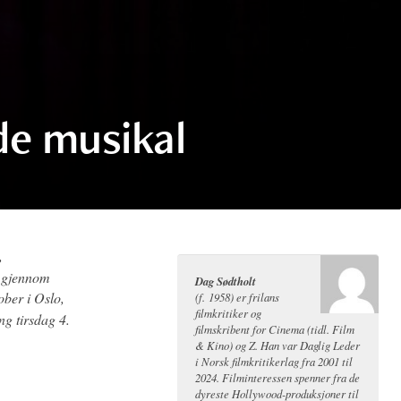
de musikal
,
r gjennom
Dag Sødtholt
ober i Oslo,
(f. 1958) er frilans
filmkritiker og
ng tirsdag 4.
filmskribent for Cinema (tidl. Film
& Kino) og Z. Han var Daglig Leder
i Norsk filmkritikerlag fra 2001 til
2024. Filminteressen spenner fra de
dyreste Hollywood-produksjoner til