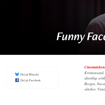
Funny Fac
Cinemateken
Kristiansand,
Del på Bluesky
ukentlige arti
Del på Facebook
Bergen, Stava
oktober. Visn