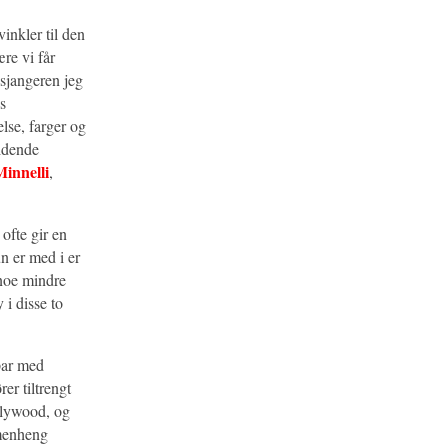
inkler til den
re vi får
n sjangeren jeg
s
lse, farger og
ridende
innelli
,
ofte gir en
n er med i er
noe mindre
i disse to
par med
er tiltrengt
llywood, og
mmenheng