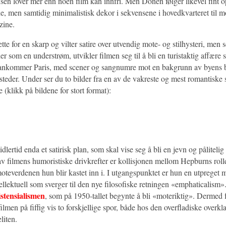
nsen lover mer enn noen film kan innfri. Men Donen følger likevel fint
e, men samtidig minimalistisk dekor i sekvensene i hovedkvarteret til m
zine.
 rette for en skarp og vilter satire over utvendig mote- og stilhysteri, men 
der som en understrøm, utvikler filmen seg til å bli en turistaktig affære 
e ankommer Paris, med scener og sangnumre mot en bakgrunn av byens 
teder. Under ser du to bilder fra en av de vakreste og mest romantiske 
e (klikk på bildene for stort format):
dlertid enda et satirisk plan, som skal vise seg å bli en jevn og påliteli
v filmens humoristiske drivkrefter er kollisjonen mellom Hepburns roll
moteverdenen hun blir kastet inn i. I utgangspunktet er hun en utpreget
ellektuell som sverger til den nye filosofiske retningen «emphaticalism»
istensialismen
, som på 1950-tallet begynte å bli «moteriktig». Dermed 
filmen på fiffig vis to forskjellige spor, både hos den overfladiske overk
eliten.