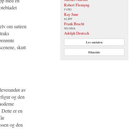
 opp med en
Robert Flemyng
otebladet
FOTO
Ray June
KLIPP
Frank Bracht
selv om satiren
MUSIKK
straks
Adolph Deutsch
berømte
Les omtalen
scenene, skutt
Filmside
g leverandør av
efigur og den
 moderne
. Dette er en
får
lassen og den