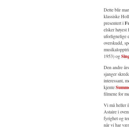
Dette blir man
klassiske Holl
F
presentert i
elsker høyest
uforlignelige 
overskudd, sp
musikalopptri
Sing
1953) og
Den andre år
sjanger skred
interessant, 
Summe
kjente
filmene for me
Vi må heller 
Astaire i ove
fyrighet og t
når vi har væ