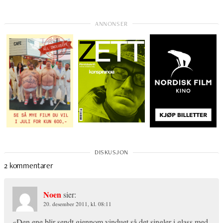
2 kommentarer
Noen
sier:
20. desember 2011, kl. 08:11
«Den ene blir sendt gjennom vinduet så det singler i glass med