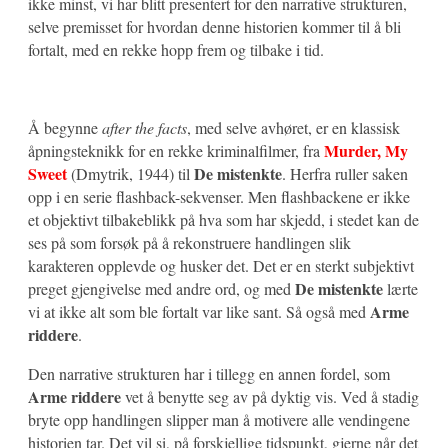
ikke minst, vi har blitt presentert for den narrative strukturen,
selve premisset for hvordan denne historien kommer til å bli
fortalt, med en rekke hopp frem og tilbake i tid.
Å begynne
after the facts
, med selve avhøret, er en klassisk
Murder, My
åpningsteknikk for en rekke kriminalfilmer, fra
Sweet
De mistenkte
(Dmytrik, 1944) til
. Herfra ruller saken
opp i en serie flashback-sekvenser. Men flashbackene er ikke
et objektivt tilbakeblikk på hva som har skjedd, i stedet kan de
ses på som forsøk på å rekonstruere handlingen slik
karakteren opplevde og husker det. Det er en sterkt subjektivt
De mistenkte
preget gjengivelse med andre ord, og med
lærte
Arme
vi at ikke alt som ble fortalt var like sant. Så også med
riddere
.
Den narrative strukturen har i tillegg en annen fordel, som
Arme riddere
vet å benytte seg av på dyktig vis. Ved å stadig
bryte opp handlingen slipper man å motivere alle vendingene
historien tar. Det vil si, på forskjellige tidspunkt, gjerne når det