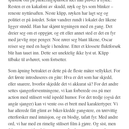
Resten er en kakafoni av skudd, røyk og lys som blinker –
reneste nyttårsaften. Neste klipp, røyken har lagt seg og
politiet er på åstedet. Solør vandrer rundt i lokalet der likene
ligger strødd. Han har skjønt tegningen med en gang. Det
dreier seg om et oppgjør, og ett eller annet sted er det en fyr
med jævlig mye penger. Noe rører seg blant likene, Oscar
reiser seg med en hagle i hendene. Etter et klossete fluktforsøk
blir han tauet inn. Dette ser unektelig ikke lyst ut. Klipp
tilbake til avhøret, som fortsetter.
Som åpning betraktet er dette på de fleste måter vellykket. For
det første introduseres en gåte: Hva er det som har skjedd,
eller snarere, hvorfor skjedde det vi akkurat så? For det andre
settes sjangerforventningene, vi kan forberede oss på mer
action med stilisert vold ispedd humor. For det tredje (også det
angår sjanger) kan vi vente oss et brett med karaktertyper. Vi
har allerede fått glimt av biker-kledde gangstere, en tørrvittig
etterforsker med intuisjon, og en blodig, tafatt fyr. Med andre
ord, vi har med en rimelig stilisert film å gjøre. Og sist, men