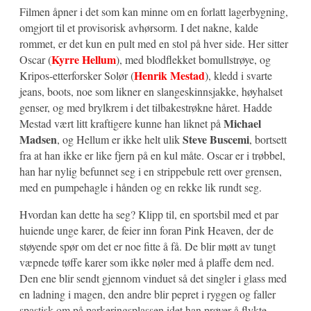
Filmen åpner i det som kan minne om en forlatt lagerbygning,
omgjort til et provisorisk avhørsorm. I det nakne, kalde
rommet, er det kun en pult med en stol på hver side. Her sitter
Kyrre Hellum
Oscar (
), med blodflekket bomullstrøye, og
Henrik Mestad
Kripos-etterforsker Solør (
), kledd i svarte
jeans, boots, noe som likner en slangeskinnsjakke, høyhalset
genser, og med brylkrem i det tilbakestrøkne håret. Hadde
Michael
Mestad vært litt kraftigere kunne han liknet på
Madsen
Steve Buscemi
, og Hellum er ikke helt ulik
, bortsett
fra at han ikke er like fjern på en kul måte. Oscar er i trøbbel,
han har nylig befunnet seg i en strippebule rett over grensen,
med en pumpehagle i hånden og en rekke lik rundt seg.
Hvordan kan dette ha seg? Klipp til, en sportsbil med et par
huiende unge karer, de feier inn foran Pink Heaven, der de
støyende spør om det er noe fitte å få. De blir møtt av tungt
væpnede tøffe karer som ikke nøler med å plaffe dem ned.
Den ene blir sendt gjennom vinduet så det singler i glass med
en ladning i magen, den andre blir pepret i ryggen og faller
spastisk om på parkeringsplassen idet han prøver å flykte.