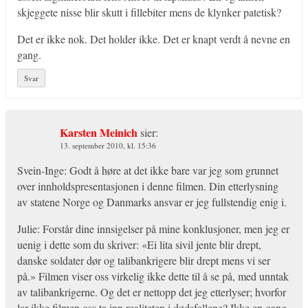
skjeggete nisse blir skutt i fillebiter mens de klynker patetisk?
Det er ikke nok. Det holder ikke. Det er knapt verdt å nevne en
gang.
Svar
Karsten Meinich
sier:
13. september 2010, kl. 15:36
Svein-Inge: Godt å høre at det ikke bare var jeg som grunnet
over innholdspresentasjonen i denne filmen. Din etterlysning
av statene Norge og Danmarks ansvar er jeg fullstendig enig i.
Julie: Forstår dine innsigelser på mine konklusjoner, men jeg er
uenig i dette som du skriver: «Ei lita sivil jente blir drept,
danske soldater dør og talibankrigere blir drept mens vi ser
på.» Filmen viser oss virkelig ikke dette til å se på, med unntak
av talibankrigerne. Og det er nettopp det jeg etterlyser; hvorfor
lar ikke filmen oss ta inn realiteten i dødsfallene? Ikke en gang