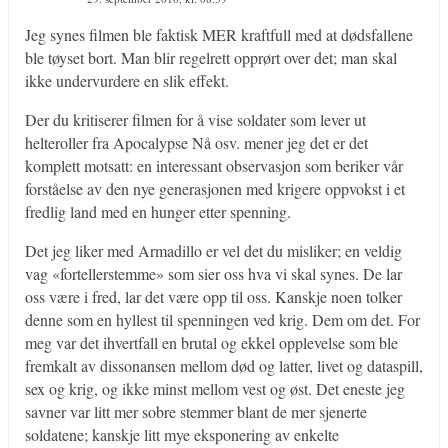
Jeg synes filmen ble faktisk MER kraftfull med at dødsfallene
ble tøyset bort. Man blir regelrett opprørt over det; man skal
ikke undervurdere en slik effekt.
Der du kritiserer filmen for å vise soldater som lever ut
helteroller fra Apocalypse Nå osv. mener jeg det er det
komplett motsatt: en interessant observasjon som beriker vår
forståelse av den nye generasjonen med krigere oppvokst i et
fredlig land med en hunger etter spenning.
Det jeg liker med Armadillo er vel det du misliker; en veldig
vag «fortellerstemme» som sier oss hva vi skal synes. De lar
oss være i fred, lar det være opp til oss. Kanskje noen tolker
denne som en hyllest til spenningen ved krig. Dem om det. For
meg var det ihvertfall en brutal og ekkel opplevelse som ble
fremkalt av dissonansen mellom død og latter, livet og dataspill,
sex og krig, og ikke minst mellom vest og øst. Det eneste jeg
savner var litt mer sobre stemmer blant de mer sjenerte
soldatene; kanskje litt mye eksponering av enkelte