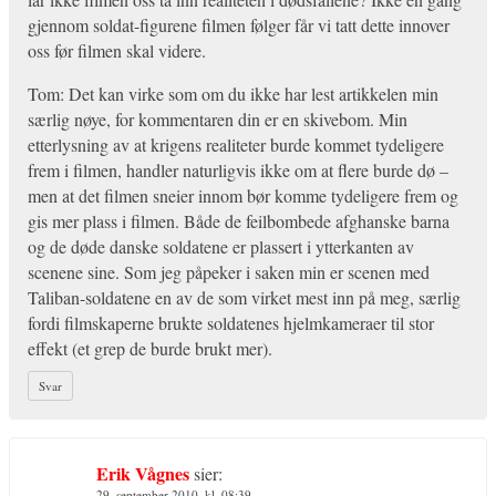
gjennom soldat-figurene filmen følger får vi tatt dette innover
oss før filmen skal videre.
Tom: Det kan virke som om du ikke har lest artikkelen min
særlig nøye, for kommentaren din er en skivebom. Min
etterlysning av at krigens realiteter burde kommet tydeligere
frem i filmen, handler naturligvis ikke om at flere burde dø –
men at det filmen sneier innom bør komme tydeligere frem og
gis mer plass i filmen. Både de feilbombede afghanske barna
og de døde danske soldatene er plassert i ytterkanten av
scenene sine. Som jeg påpeker i saken min er scenen med
Taliban-soldatene en av de som virket mest inn på meg, særlig
fordi filmskaperne brukte soldatenes hjelmkameraer til stor
effekt (et grep de burde brukt mer).
Svar
Erik Vågnes
sier:
29. september 2010, kl. 08:39