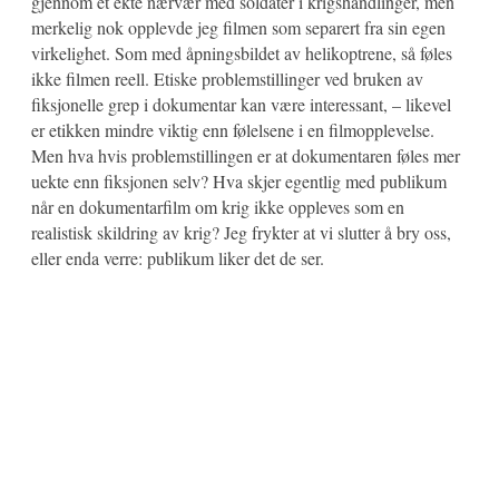
gjennom et ekte nærvær med soldater i krigshandlinger, men
merkelig nok opplevde jeg filmen som separert fra sin egen
virkelighet. Som med åpningsbildet av helikoptrene, så føles
ikke filmen reell. Etiske problemstillinger ved bruken av
fiksjonelle grep i dokumentar kan være interessant, – likevel
er etikken mindre viktig enn følelsene i en filmopplevelse.
Men hva hvis problemstillingen er at dokumentaren føles mer
uekte enn fiksjonen selv? Hva skjer egentlig med publikum
når en dokumentarfilm om krig ikke oppleves som en
realistisk skildring av krig? Jeg frykter at vi slutter å bry oss,
eller enda verre: publikum liker det de ser.