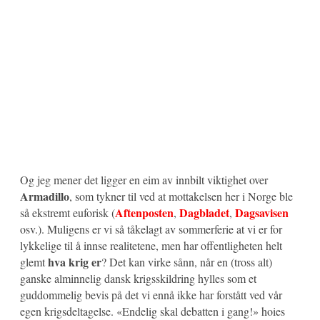
Og jeg mener det ligger en eim av innbilt viktighet over
Armadillo
, som tykner til ved at mottakelsen her i Norge ble
Aftenposten
Dagbladet
Dagsavisen
så ekstremt euforisk (
,
,
osv.). Muligens er vi så tåkelagt av sommerferie at vi er for
lykkelige til å innse realitetene, men har offentligheten helt
hva krig er
glemt
? Det kan virke sånn, når en (tross alt)
ganske alminnelig dansk krigsskildring hylles som et
guddommelig bevis på det vi ennå ikke har forstått ved vår
egen krigsdeltagelse. «Endelig skal debatten i gang!» hoies