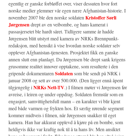
egentlig er ganske forbløffet over, viser dessuten hvor fort
norske medier glemmer vår egen nære Afghanistan-historie. I
Kristoffer Sørli
november 2007 ble den norske soldaten
Jørgensen
drept av en veibombe, og hans kamerat i
passasjersetet ble hardt såret. Tidligere samme år hadde
Jørgensen blitt utstyrt med kamera av NRKs Brennpunkt-
redaksjon, med hensikt å vise hvordan norske soldater selv
opplever Afghanistan-tjenesten. Prosjektet fikk en ganske
annen slutt enn planlagt. Da Jørgensen ble drept sank krigens
grusomme realitet innover opptakene, som resulterte i den
Soldaten
gripende dokumentaren
som ble sendt på NRK i
januar 2008 og sett av over 500.000. (Den ligger ennå åpent
NRKs Nett-TV
tilgjengelig i
.) I filmen møter vi Jørgensen før
avreise, i leiren og under oppdrag. Soldaten fremstår som en
engasjert, samvittighetsfull mann – en karakter vi blir kjent
med både varmen og frykten hos. Et særlig rørende segment
kommer midtveis i filmen, når Jørgensen snakker til eget
kamera. Han har akkurat opplevd å kjøre på en bombe, som
heldigvis ikke var kraftig nok til å ta hans liv. Men ansiktet