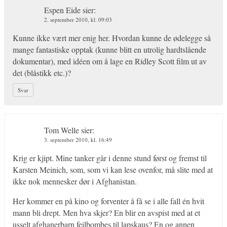
Espen Eide
sier:
2. september 2010, kl. 09:03
Kunne ikke vært mer enig her. Hvordan kunne de ødelegge så
mange fantastiske opptak (kunne blitt en utrolig hardtslående
dokumentar), med idéen om å lage en Ridley Scott film ut av
det (blåstikk etc.)?
Svar
Tom Welle
sier:
3. september 2010, kl. 16:49
Krig er kjipt. Mine tanker går i denne stund først og fremst til
Karsten Meinich, som, som vi kan lese ovenfor, må slite med at
ikke nok mennesker dør i Afghanistan.
Her kommer en på kino og forventer å få se i alle fall én hvit
mann bli drept. Men hva skjer? En blir en avspist med at et
usselt afghanerbarn feilbombes til lapskaus? En og annen