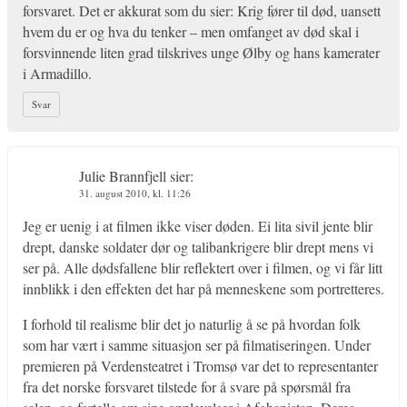
forsvaret. Det er akkurat som du sier: Krig fører til død, uansett
hvem du er og hva du tenker – men omfanget av død skal i
forsvinnende liten grad tilskrives unge Ølby og hans kamerater
i Armadillo.
Svar
Julie Brannfjell
sier:
31. august 2010, kl. 11:26
Jeg er uenig i at filmen ikke viser døden. Ei lita sivil jente blir
drept, danske soldater dør og talibankrigere blir drept mens vi
ser på. Alle dødsfallene blir reflektert over i filmen, og vi får litt
innblikk i den effekten det har på menneskene som portretteres.
I forhold til realisme blir det jo naturlig å se på hvordan folk
som har vært i samme situasjon ser på filmatiseringen. Under
premieren på Verdensteatret i Tromsø var det to representanter
fra det norske forsvaret tilstede for å svare på spørsmål fra