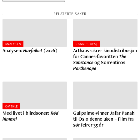
ANALYSEN
CANNES 2024
Analysen:
Havfolket
(2026)
Arthaus sikrer kinodistribusjon
for Cannes-favoritten
The
Substance
og Sorrentinos
Parthenope
OMTALE
Med livet i blindsonen:
Rød
Gullpalme-vinner Jafar Panahi
himmel
til Oslo denne uken – Film fra
sør feirer 35 år