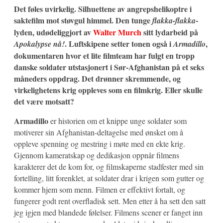
Det føles uvirkelig. Silhuettene av angrepshelikoptre i
saktefilm mot støvgul himmel. Den tunge
-
flakka-flakka
lyden, udødeliggjort av
Walter Murch
sitt lydarbeid på
. Luftskipene setter tonen også i
,
Apokalypse nå!
Armadillo
dokumentaren hvor et lite filmteam har fulgt en tropp
danske soldater utstasjonert i Sør-Afghanistan på et seks
måneders oppdrag.
Det drønner skremmende, og
virkelighetens krig oppleves som en filmkrig. Eller skulle
det være motsatt?
Armadillo
er historien om et knippe unge soldater som
motiverer sin Afghanistan-deltagelse med ønsket om å
oppleve spenning og mestring i møte med en ekte krig.
Gjennom kameratskap og dedikasjon oppnår filmens
karakterer det de kom for, og filmskaperne stadfester med sin
fortelling, litt forenklet,
at soldater drar i krigen som gutter og
kommer hjem som menn. Filmen er effektivt fortalt, og
fungerer godt rent overfladisk sett. Men etter å ha sett den satt
jeg igjen med blandede følelser. Filmens scener er fanget inn