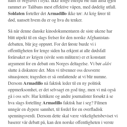
hans er begravet i frykt. Ikke lenge etterpå ble han altså igjen
rammet av Talibans mest effektive våpen, med dødelig utfall.
Soldaten
Armadillo
forteller det
ikke tør: At krig fører til
død, uansett hvem du er og hva du tenker.
Så når denne danske kinodokumentaren de siste ukene har
blitt utpekt til en slags frelser for den norske Afghanistan-
debatten, blir jeg opprørt. For det første burde vi i
offentligheten for lenge siden ha erkjent at alle dødsfall
forårsaket av krigen (sivile som militære) er et konstant
argument for en debatt om Norges deltagelse. Vi bør
aldri
slutte å diskutere det. Men vi tilvenner oss dessverre
situasjonen; tragedien er så omfattende at vi blir numne.
Armadillo
Dersom
nå faktisk leder til en ny politisk
oppmerksomhet, er det selvsagt en god ting, men vi må også
gå i oss selv. Har kritikere og andre journalister forsøkt å se
Armadillo
hva slags fortelling
faktisk har i seg? Filmen
unngår en dypere sannhet, til fordel for en overfladisk
spenningsverdi. Dersom dette skal være virkelighetsbeviset vi
baserer vår debatt på, kan den norske offentligheten i verste