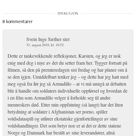
8 kommentarer
Svein Inge Sæther
sier:
31. august 2010, kl. 10:52
Dette er tankevekkende refleksjoner, Karsten, og jeg er nok
enig med deg i mye av det du setter fram her. Tygger fortsatt på
filmen, så den på premieredagen sist fredag og har planer om å
se den igjen. Umiddelbart tenker jeg – og dette har jeg hatt med
meg også fra før jeg så Armadillo – at vi må unngå at debatten
blir å handle om soldaters individuelle oppførsel og hvordan de
i en film som Armadillo velger å forholde seg til andre
menneskers død. Etter min oppfatning (så langt) har det liten
betydning at soldater i Afghanistan ser porno, spiller
voldsdataspill og utfører ekstatiske gjenfortellinger av sine
voldshandlinger. Det som betyr noe er at det er dette statene
Norge og Danmark har bestilt av sine leverandører, altså