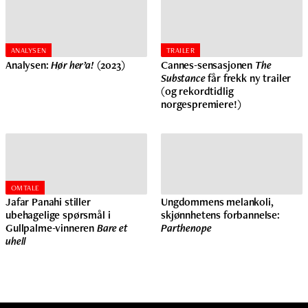
ANALYSEN
TRAILER
Analysen:
Hør her’a!
(2023)
Cannes-sensasjonen
The
Substance
får frekk ny trailer
(og rekordtidlig
norgespremiere!)
OMTALE
Jafar Panahi stiller
Ungdommens melankoli,
ubehagelige spørsmål i
skjønnhetens forbannelse:
Gullpalme-vinneren
Bare et
Parthenope
uhell