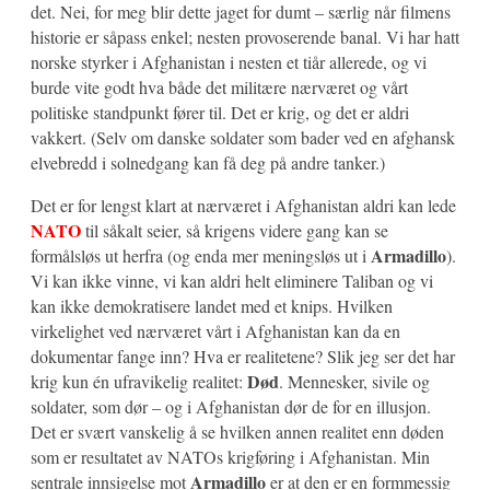
det. Nei, for meg blir dette jaget for dumt – særlig når filmens
historie er såpass enkel; nesten provoserende banal. Vi har hatt
norske styrker i Afghanistan i nesten et tiår allerede, og vi
burde vite godt hva både det militære nærværet og vårt
politiske standpunkt fører til. Det er krig, og det er aldri
vakkert. (Selv om danske soldater som bader ved en afghansk
elvebredd i solnedgang kan få deg på andre tanker.)
Det er for lengst klart at nærværet i Afghanistan aldri kan lede
NATO
til såkalt seier, så krigens videre gang kan se
Armadillo
formålsløs ut herfra (og enda mer meningsløs ut i
).
Vi kan ikke vinne, vi kan aldri helt eliminere Taliban og vi
kan ikke demokratisere landet med et knips. Hvilken
virkelighet ved nærværet vårt i Afghanistan kan da en
dokumentar fange inn? Hva er realitetene? Slik jeg ser det har
Død
krig kun én ufravikelig realitet:
. Mennesker, sivile og
soldater, som dør – og i Afghanistan dør de for en illusjon.
Det er svært vanskelig å se hvilken annen realitet enn døden
som er resultatet av NATOs krigføring i Afghanistan. Min
Armadillo
sentrale innsigelse mot
er at den er en formmessig