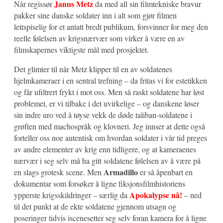
Janus Metz
Når regissør
da med all sin filmtekniske bravur
pakker sine danske soldater inn i alt som gjør filmen
lettspiselig for et antatt bredt publikum, forsvinner for meg den
reelle følelsen av krigsnærvær som virker å være en av
filmskapernes viktigste mål med prosjektet.
Det glimter til når Metz klipper til en av soldatenes
hjelmkameraer i en sentral trefning – da fritas vi for estetikken
og får ufiltrert frykt i mot oss. Men så raskt soldatene har løst
problemet, er vi tilbake i det uvirkelige – og danskene løser
sin indre uro ved å tøyse vekk de døde taliban-soldatene i
grøften med machospråk og klovneri. Jeg innser at dette også
forteller oss noe autentisk om hvordan soldater i vår tid preges
av andre elementer av krig enn tidligere, og at kameraenes
nærvær i seg selv må ha gitt soldatene følelsen av å være på
Armadillo
en slags grotesk scene. Men
er så åpenbart en
dokumentar som forsøker å ligne fiksjonsfilmhistoriens
Apokalypse nå!
ypperste krigsskildringer – særlig da
– ned
til det punkt at de ekte soldatene gjennom utsagn og
poseringer tidvis iscenesetter seg selv foran kamera for å ligne