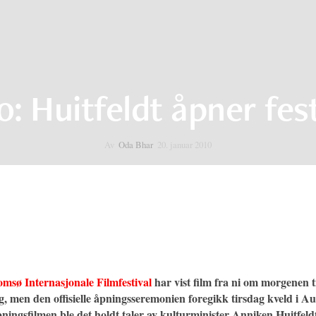
0: Huitfeldt åpner fes
Av
Oda Bhar
20. januar 2010
msø Internasjonale Filmfestival
har vist film fra ni om morgenen t
, men den offisielle åpningsseremonien foregikk tirsdag kveld i Au
ningsfilmen ble det holdt taler av kulturminister
Anniken Huitfeldt