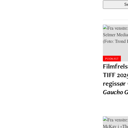
PODKAST
Filmfrel
TIFF 202
regissør
Gaucho 