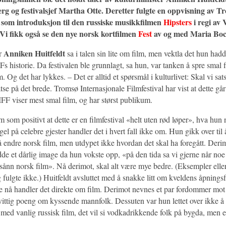
rg og festivalsjef
Martha Otte. Deretter fulgte en oppvisning av T
som introduksjon til den russiske musikkfilmen
Hipsters
i regi av
Vi fikk også se den nye norsk kortfilmen
Fest
av og med
Maria Boc
Anniken Huitfeldt
er
sa i talen sin lite om film, men vektla det hun hadd
Fs historie. Da festivalen ble grunnlagt, sa hun, var tanken å spre smal fi
. Og det har lykkes. – Det er alltid et spørsmål i kulturlivet: Skal vi sa
satse på det brede. Tromsø Internasjonale Filmfestival har vist at dette går
FF viser mest smal film, og har størst publikum.
 som positivt at dette er en filmfestival «helt uten rød løper», hva hun
l på celebre gjester handler det i hvert fall ikke om. Hun gikk over til 
l å endre norsk film, men utdypet ikke hvordan det skal ha foregått. Deri
dde et dårlig image da hun vokste opp, «på den tida sa vi gjerne når no
tt sånn norsk film». Nå derimot, skal alt være mye bedre. (Eksempler elle
 fulgte ikke.) Huitfeldt avsluttet med å snakke litt om kveldens åpnings
kke nå handler det direkte om film. Derimot nevnes et par fordommer mo
 vittig poeng om kyssende mannfolk. Dessuten var hun lettet over ikke å 
 med vanlig russisk film, det vil si vodkadrikkende folk på bygda, men 