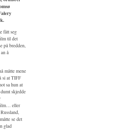
romsø
Valery
k.
e fått seg
lm til det
tse på bredden,
 an å
 nå måtte mene
å si at TIFF
mot sa hun at
e dumt skjedde
r
film… eller
t Russland,
måtte se det
en glad