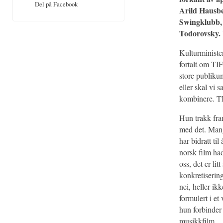
Del på Facebook
Arild Hausbe
Swingklubb, 
Todorovsky. 
Kulturminist
fortalt om TIF
store publikum
eller skal vi 
kombinere. TI
Hun trakk fram
med det. Mange
har bidratt ti
norsk film ha
oss, det er li
konkretisering
nei, heller i
formulert i et
hun forbinder
musikkfilm.