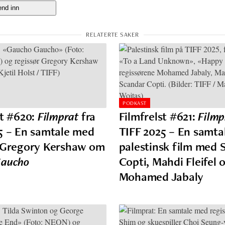
PODKAST
st #620:
Filmprat
fra
Filmfrelst #621:
Filmp
5 – En samtale med
TIFF 2025 – En samta
 Gregory Kershaw om
palestinsk film med 
Gaucho
Copti, Mahdi Fleifel 
Mohamed Jabaly