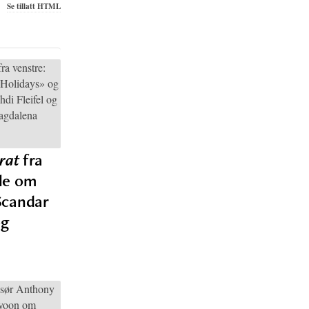
Se tillatt HTML
rat
fra
le om
Scandar
og