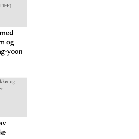
e med
im og
ng-yoon
av
ke