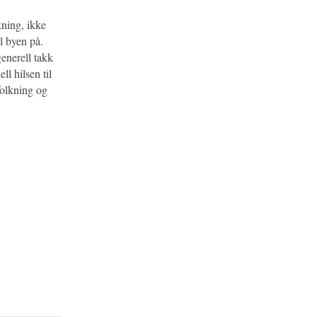
kning, ikke
l byen på.
generell takk
l hilsen til
folkning og