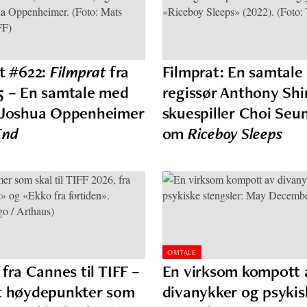
st #622:
Filmprat
fra
Filmprat: En samtal
5 – En samtale med
regissør Anthony Sh
r Joshua Oppenheimer
skuespiller Choi Seu
End
om
Riceboy Sleeps
OMTALE
 fra Cannes til TIFF –
En virksom kompott 
t høydepunkter som
divanykker og psykis