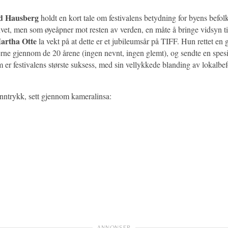
ld Hausberg
holdt en kort tale om festivalens betydning for byens befol
ivet, men som øyeåpner mot resten av verden, en måte å bringe vidsyn ti
artha Otte
la vekt på at dette er et jubileumsår på TIFF. Hun rettet en 
rne gjennom de 20 årene (ingen nevnt, ingen glemt), og sendte en spesiel
 er festivalens største suksess, med sin vellykkede blanding av lokalbe
inntrykk, sett gjennom kameralinsa: