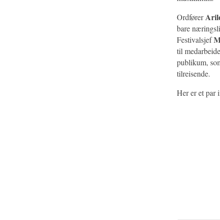
Ari
Ordfører
bare næringsl
M
Festivalsjef
til medarbeide
publikum, som
tilreisende.
Her er et par 