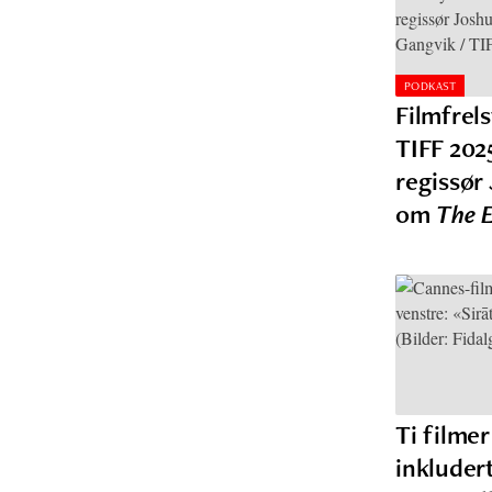
PODKAST
Filmfrel
TIFF 202
regissø
om
The 
Ti filmer
inkluder