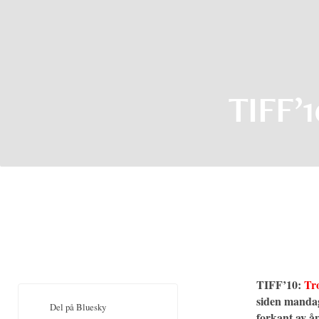
TIFF’1
TIFF’10:
Tro
siden mandag
Del på Bluesky
forkant av åp