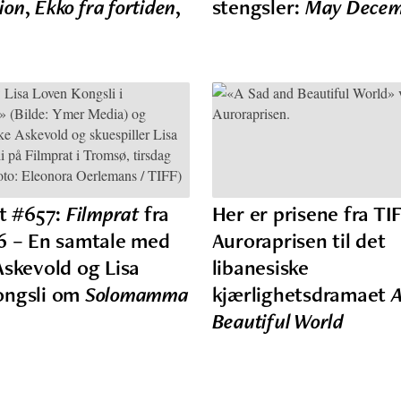
lion
,
Ekko fra fortiden
,
stengsler:
May Decem
st #657:
Filmprat
fra
Her er prisene fra TI
6 – En samtale med
Auroraprisen til det
Askevold og Lisa
libanesiske
ongsli om
Solomamma
kjærlighetsdramaet
A
Beautiful World