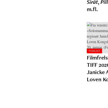
Sirāt
,
Pil
m.fl.
PODKAST
Filmfrel
TIFF 202
Janicke 
Loven K