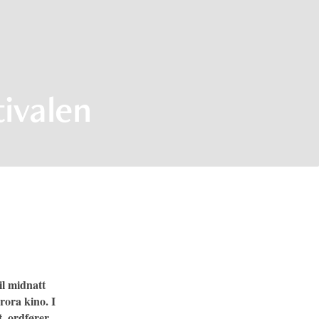
tivalen
il midnatt
rora kino. I
, ordfører